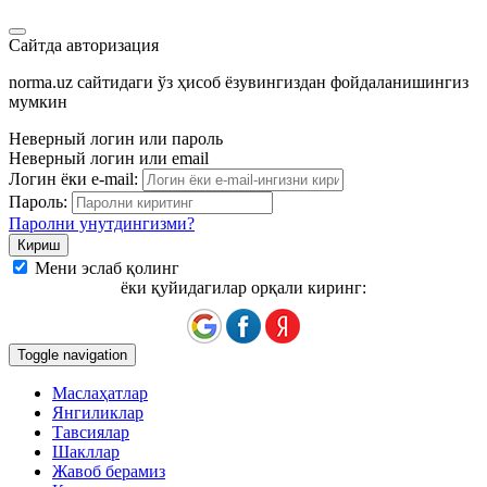
Сайтда авторизация
norma.uz сайтидаги ўз ҳисоб ёзувингиздан фойдаланишингиз
мумкин
Неверный логин или пароль
Неверный логин или email
Логин ёки e-mail:
Пароль:
Паролни унутдингизми?
Мени эслаб қолинг
ёки қуйидагилар орқали киринг:
Toggle navigation
Маслаҳатлар
Янгиликлар
Тавсиялар
Шакллар
Жавоб берамиз