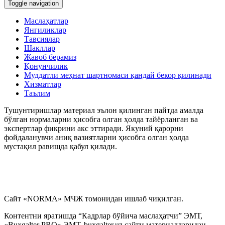
вазиятларнинг маълумотлар базаси
Toggle navigation
Маслаҳатлар
My.mehnat.uz
Янгиликлар
Тавсиялар
Шакллар
Иш хақи сақланмаган холда бериладиган таътилни
Жавоб берамиз
расмийлаштириш тўғрисидаги вазиятларнинг
Қонунчилик
маълумотлар базаси
Муддатли меҳнат шартномаси қандай бекор қилинади
Хизматлар
Таълим
Иш ҳақидан ушлаб қолиш ва ажратмалар
Тушунтиришлар материал эълон қилинган пайтда амалда
бўлган нормаларни ҳисобга олган ҳолда тайёрланган ва
Йиллик меҳнат таътилини беришни рад этиш
экспертлар фикрини акс эттиради. Якуний қарорни
тўғрисидаги вазиятларнинг маълумотлар базаси
фойдаланувчи аниқ вазиятларни ҳисобга олган ҳолда
мустақил равишда қабул қилади.
Суд амалиёти ва меҳнат низолари
Қалбаки меҳнат дафтарчалари, шунингдек меҳнат
дафтарчаларининг иккита бланкасининг аниқланиши
тўғрисидаги вазиятларнинг маълумотлар базаси
Сайт «NORMA» МЧЖ томонидан ишлаб чиқилган.
Контентни яратишда “Кадрлар бўйича маслаҳатчи” ЭМТ,
Иш ҳақи, компенсация ва бошқа тўловлар
«Buxgalter PRO» ЭМТ, buxgalter.uz сайти материалларидан