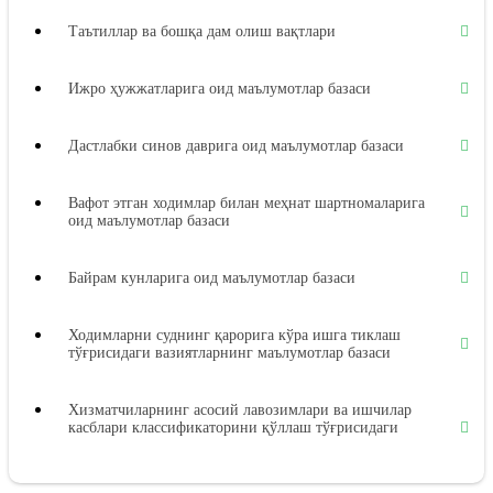
Таътиллар ва бошқа дам олиш вақтлари
Ижро ҳужжатларига оид маълумотлар базаси
Дастлабки синов даврига оид маълумотлар базаси
Вафот этган ходимлар билан меҳнат шартномаларига
оид маълумотлар базаси
Байрам кунларига оид маълумотлар базаси
Ходимларни суднинг қарорига кўра ишга тиклаш
тўғрисидаги вазиятларнинг маълумотлар базаси
Хизматчиларнинг асосий лавозимлари ва ишчилар
касблари классификаторини қўллаш тўғрисидаги
вазиятларнинг маълумотлар базаси