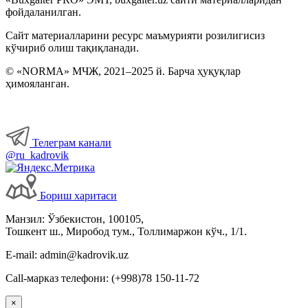
фойдаланилган.
Бошқа ишга ўтиш, ўриндошлик
Сайт материалларини ресурс маъмурияти розилигисиз
кўчириб олиш тақиқланади.
Меҳнат шароитларининг ўзгариши
© «NORMA» МЧЖ, 2021–2025 й. Барча ҳуқуқлар
ҳимояланган.
Иш вақти
Меҳнат шартномасини бекор қилиш
Телеграм канали
@ru_kadrovik
Имтиёзлар
Бориш харитаси
Ходимларнинг ижтимоий таъминоти
Манзил: Ўзбекистон, 100105,
Тошкент ш., Миробод тум., Толлимаржон кўч., 1/1.
Хизмат сафарлари
E-mail: admin@kadrovik.uz
Call-марказ телефони: (+998)78 150-11-72
Ишга қабул қилиш
×