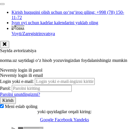
Kirish huquqini olish uchun qoʻngʻiroq qiling: +998 (78) 150-
11-72
Iyun oyi uchun kadrlar kalendarini yuklab oling
Voyti/Zaregistrirovatsya
Saytda avtorizatsiya
norma.uz saytidagi oʻz hisob yozuvingizdan foydalanishingiz mumkin
Neverniy login ili parol
Neverniy login ili email
Login yoki e-mail:
Parol:
Parolni unutdingizmi?
Meni eslab qoling
yoki quyidagilar orqali kiring:
Google
Facebook
Yandeks