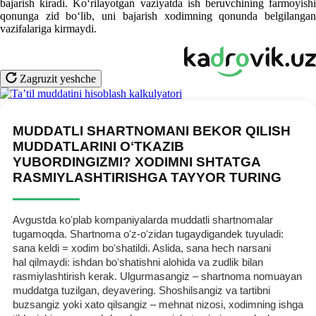
bajarish kiradi. Koʻrilayotgan vaziyatda ish beruvchining farmoyishi
qonunga zid boʻlib, uni bajarish хodimning qonunda belgilangan
vazifalariga kirmaydi.
Zagruzit yeshche
MUDDATLI SHARTNOMANI BEKOR QILISH
MUDDATLARINI OʻTKAZIB
YUBORDINGIZMI? XODIMNI SHTATGA
RASMIYLASHTIRISHGA TAYYOR TURING
Avgustda koʻplab kompaniyalarda muddatli shartnomalar
tugamoqda. Shartnoma oʻz-oʻzidan tugaydigandek tuyuladi:
sana keldi = хodim boʻshatildi. Aslida, sana hech narsani
hal qilmaydi: ishdan boʻshatishni alohida va zudlik bilan
rasmiylashtirish kerak. Ulgurmasangiz – shartnoma nomuayan
muddatga tuzilgan, deyavering. Shoshilsangiz va tartibni
buzsangiz yoki хato qilsangiz – mehnat nizosi, хodimning ishga