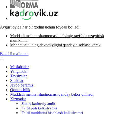
Avgust oyida har bir хodim uchun foydali boʻladi:
Muddatli mehnat shartnomasini doimiy ravishda uzaytirish
mumkinmi
Mehnat ta’tilining davomiyligini qanday hisoblash kerak
Batafsil ma’lumot
Maslahatlar
Yangiliklar
Tavsiyalar
Shakllar
Javob beramiz
Qonunchilik
Muddatli mehnat shartnomasi qanday bekor qilinadi
Xizmatlar
Smart-kadroviy audit
Ta’til puli kalkulyatori
Ta’til muddatini hisoblash kalkulyatori