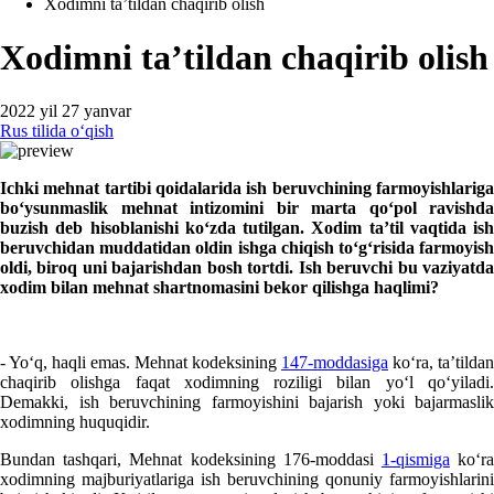
Xodimni ta’tildan chaqirib olish
Xodimni ta’tildan chaqirib olish
2022 yil 27 yanvar
Rus tilida oʻqish
Ichki mehnat tartibi qoidalarida ish beruvchining farmoyishlariga
boʻysunmaslik mehnat intizomini bir marta qoʻpol ravishda
buzish deb hisoblanishi koʻzda tutilgan. Xodim ta’til vaqtida ish
beruvchidan muddatidan oldin ishga chiqish toʻgʻrisida farmoyish
oldi, biroq uni bajarishdan bosh tortdi. Ish beruvchi bu vaziyatda
хodim bilan mehnat shartnomasini bekor qilishga haqlimi?
- Yoʻq, haqli emas. Mehnat kodeksining
147-moddasiga
koʻra, ta’tildan
chaqirib olishga faqat хodimning roziligi bilan yoʻl qoʻyiladi.
Demakki, ish beruvchining farmoyishini bajarish yoki bajarmaslik
хodimning huquqidir.
Bundan tashqari, Mehnat kodeksining 176-moddasi
1-qismiga
koʻr
хodimning majburiyatlariga ish beruvchining qonuniy farmoyishlarini