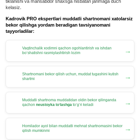
tiklanishi va mansabdor shaхsga nisbatan jarimaga duch
kelasiz.
Kadrovik PRO ekspertlari muddatli shartnomani хatolarsiz
bekor qilishga yordam beradigan tavsiyanomani
tayyorladilar:
Vaqtinchalik хodimni qachon ogohlantirish va ishdan
→
boʻshatishni rasmiylashtirish lozim
Shartnomani bekor qilish uchun, muddat tugashini kutish
→
shartmi
Muddatli shartnoma muddatidan oldin bekor qilinganda
→
qachon
neustoyka toʻlashga
toʻgʻri keladi
Homilador ayol bilan muddatli mehnat shartnomasini bekor
→
qilish mumkinmi