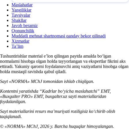
Maslahatlar
Yangiliklar
Tavsiyalar
Shakllar
Javob beramiz
Qonunchilik
Muddatli mehnat shartnomasi qanday bekor qilinadi
Xizmatlar
Ta’lim
Tushuntirishlar material e’lon qilingan paytda amalda boʻlgan
normalarni hisobga olgan holda tayyorlangan va ekspertlar fikrini aks
ettiradi. Yakuniy qarorni foydalanuvchi aniq vaziyatlarni hisobga olgan
holda mustaqil ravishda qabul qiladi.
Sayt «NORMA» MChJ tomonidan ishlab chiqilgan.
Kontentni yaratishda “Kadrlar boʻyicha maslahatchi” EMT,
«Buxgalter PRO» EMT, buxgalter.uz sayti materiallaridan
foydalanilgan.
Sayt materiallarini resurs ma’muriyati roziligisiz koʻchirib olish
taqiqlanadi.
© «NORMA» MChJ, 2026 y. Barcha huquqlar himoyalangan.