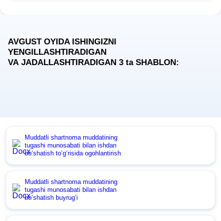
AVGUST OYIDA ISHINGIZNI
YENGILLASHTIRADIGAN
VA JADALLASHTIRADIGAN 3
ta
SHABLON:
Muddatli shartnoma muddatining
tugashi munosabati bilan ishdan
boʻshatish toʻgʻrisida ogohlantirish
Muddatli shartnoma muddatining
tugashi munosabati bilan ishdan
boʻshatish buyrugʻi