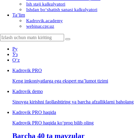
Ish staji kalkulyatori
Ishdan boʻshatish sanasi kalkulyatori
Ta’lim
Kadrovik.academy
webinar.cpr.uz
Ру
Ўз
Oʻz
Kadrovik
PRO
Keng imkoniyatlarga ega ekspert ma’lumot tizimi
Kadrovik
demo
Sinovga kirishni faollashtiring va barcha afzalliklarni baholang
Kadrovik PRO haqida
Kadrovik PRO haqida koʻproq bilib oling
Barcha 40 ta mavzular