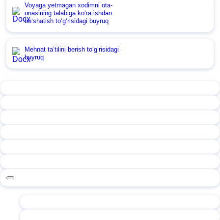
Voyaga yetmagan хodimni ota-
onasining talabiga koʻra ishdan
boʻshatish toʻgʻrisidagi buyruq
Mehnat ta’tilini berish toʻgʻrisidagi
buyruq