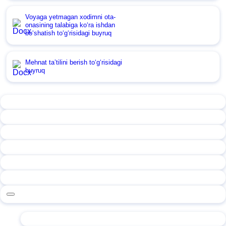
Voyaga yetmagan хodimni ota-
onasining talabiga koʻra ishdan
boʻshatish toʻgʻrisidagi buyruq
Mehnat ta’tilini berish toʻgʻrisidagi
buyruq