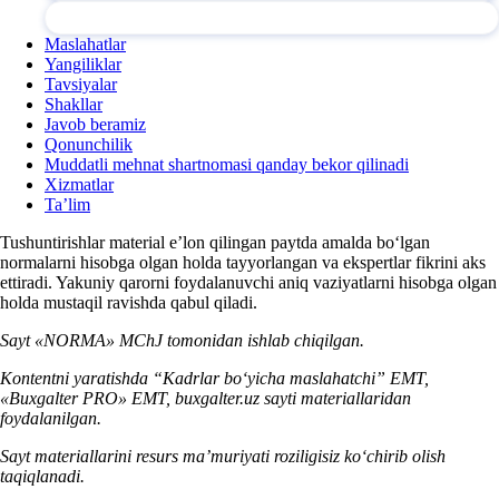
Maslahatlar
Yangiliklar
Tavsiyalar
Shakllar
Javob beramiz
Qonunchilik
Muddatli mehnat shartnomasi qanday bekor qilinadi
Xizmatlar
Ta’lim
Tushuntirishlar material e’lon qilingan paytda amalda boʻlgan
normalarni hisobga olgan holda tayyorlangan va ekspertlar fikrini aks
ettiradi. Yakuniy qarorni foydalanuvchi aniq vaziyatlarni hisobga olgan
holda mustaqil ravishda qabul qiladi.
Sayt «NORMA» MChJ tomonidan ishlab chiqilgan.
Kontentni yaratishda “Kadrlar boʻyicha maslahatchi” EMT,
«Buxgalter PRO» EMT, buxgalter.uz sayti materiallaridan
foydalanilgan.
Sayt materiallarini resurs ma’muriyati roziligisiz koʻchirib olish
taqiqlanadi.