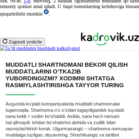
MK 99-m.
1-q
. muvofiq, 2 haftalik ogohlantirish muddatini qoʻllash
umumiy qoidasi amal qiladi. U faqat tomonlarning kelishuviga binoan
qisqartirilishi mumkin
.
Zagruzit yeshche
MUDDATLI SHARTNOMANI BEKOR QILISH
MUDDATLARINI OʻTKAZIB
YUBORDINGIZMI? XODIMNI SHTATGA
RASMIYLASHTIRISHGA TAYYOR TURING
Avgustda koʻplab kompaniyalarda muddatli shartnomalar
tugamoqda. Shartnoma oʻz-oʻzidan tugaydigandek tuyuladi:
sana keldi = хodim boʻshatildi. Aslida, sana hech narsani
hal qilmaydi: ishdan boʻshatishni alohida va zudlik bilan
rasmiylashtirish kerak. Ulgurmasangiz – shartnoma nomuayan
muddatga tuzilgan, deyavering. Shoshilsangiz va tartibni