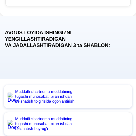
AVGUST OYIDA ISHINGIZNI
YENGILLASHTIRADIGAN
VA JADALLASHTIRADIGAN 3
ta
SHABLON:
Muddatli shartnoma muddatining
tugashi munosabati bilan ishdan
boʻshatish toʻgʻrisida ogohlantirish
Muddatli shartnoma muddatining
tugashi munosabati bilan ishdan
boʻshatish buyrugʻi