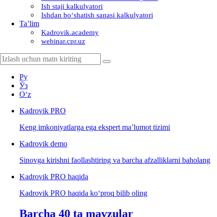
Ish staji kalkulyatori
Ishdan boʻshatish sanasi kalkulyatori
Ta’lim
Kadrovik.academy
webinar.cpr.uz
Ру
Ўз
Oʻz
Kadrovik
PRO
Keng imkoniyatlarga ega ekspert ma’lumot tizimi
Kadrovik
demo
Sinovga kirishni faollashtiring va barcha afzalliklarni baholang
Kadrovik PRO haqida
Kadrovik PRO haqida koʻproq bilib oling
Barcha 40 ta mavzular