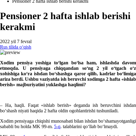
Pensioner 2 hafta ishlab berishi kerakmi
Pensioner 2 hafta ishlab berishi
kerakmi
2022 yil 7 fevral
Rus tilida oʻqish
Xodim pensiya yoshiga toʻlgan boʻlsa ham, ishlashda davom
etmoqda. U pensiyaga chiqqandan soʻng 2 yil oʻtgach oʻz
хohishiga koʻra ishdan boʻshashga qaror qilib, kadrlar boʻlimiga
ariza berdi. Ushbu vaziyatda ish beruvchi хodimga 2 hafta «ishlab
berish» majburiyatini yuklashga haqlimi?
– Ha, haqli. Faqat «ishlab berish» deganda ish beruvchini ishdan
boʻshash niyati haqida 2 hafta oldin ogohlantirishi tushuniladi.
Xodim pensiyaga chiqishi munosabati bilan ishdan boʻshamayotganligi
sababli bu holda MK 99-m.
5-q
. talablarini qoʻllab boʻlmaydi.