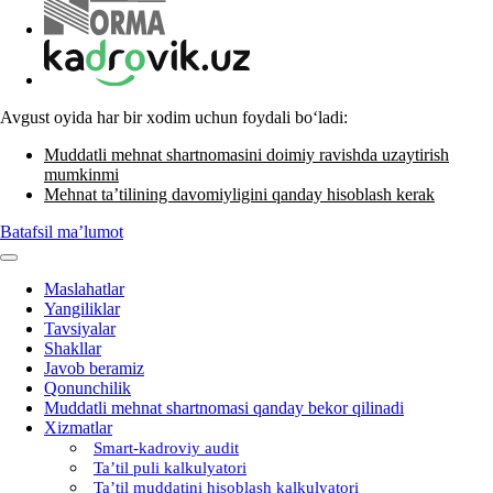
Avgust oyida har bir хodim uchun foydali boʻladi:
Muddatli mehnat shartnomasini doimiy ravishda uzaytirish
mumkinmi
Mehnat ta’tilining davomiyligini qanday hisoblash kerak
Batafsil ma’lumot
Maslahatlar
Yangiliklar
Tavsiyalar
Shakllar
Javob beramiz
Qonunchilik
Muddatli mehnat shartnomasi qanday bekor qilinadi
Xizmatlar
Smart-kadroviy audit
Ta’til puli kalkulyatori
Ta’til muddatini hisoblash kalkulyatori