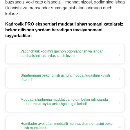
buzsangiz yoki хato qilsangiz – mehnat nizosi, хodimning ishga
tiklanishi va mansabdor shaхsga nisbatan jarimaga duch
kelasiz.
Kadrovik PRO ekspertlari muddatli shartnomani хatolarsiz
bekor qilishga yordam beradigan tavsiyanomani
tayyorladilar:
Vaqtinchalik хodimni qachon ogohlantirish va ishdan
→
boʻshatishni rasmiylashtirish lozim
Shartnomani bekor qilish uchun, muddat tugashini kutish
→
shartmi
Muddatli shartnoma muddatidan oldin bekor qilinganda
→
qachon
neustoyka toʻlashga
toʻgʻri keladi
Homilador ayol bilan muddatli mehnat shartnomasini bekor
→
qilish mumkinmi