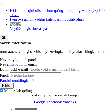
Kirish huquqini olish uchun qoʻngʻiroq qiling: +998 (78) 150-
11-72
Iyun oyi uchun kadrlar kalendarini yuklab oling
Voyti/Zaregistrirovatsya
Saytda avtorizatsiya
norma.uz saytidagi oʻz hisob yozuvingizdan foydalanishingiz mumkin
Neverniy login ili parol
Neverniy login ili email
Login yoki e-mail:
Parol:
Parolni unutdingizmi?
Meni eslab qoling
yoki quyidagilar orqali kiring:
Google
Facebook
Yandeks