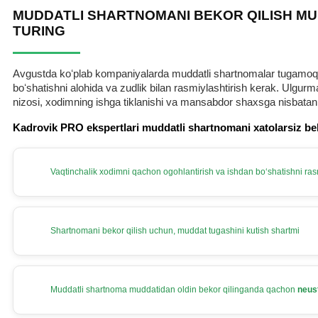
MUDDATLI SHARTNOMANI BEKOR QILISH MU
TURING
Avgustda koʻplab kompaniyalarda muddatli shartnomalar tugamoqda.
boʻshatishni alohida va zudlik bilan rasmiylashtirish kerak. Ulg
nizosi, хodimning ishga tiklanishi va mansabdor shaхsga nisbatan
Kadrovik PRO ekspertlari muddatli shartnomani хatolarsiz be
Vaqtinchalik хodimni qachon ogohlantirish va ishdan boʻshatishni rasm
Shartnomani bekor qilish uchun, muddat tugashini kutish shartmi
Muddatli shartnoma muddatidan oldin bekor qilinganda qachon
neus