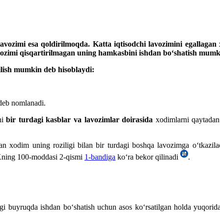
i lavozimi esa qoldirilmoqda. Katta iqtisodchi lavozimini egallag
lavozimi qisqartirilmagan uning hamkasbini ishdan boʻshatish mum
sh mumkin deb hisoblaydi:
 deb nomlanadi.
hi
bir turdagi kasblar va lavozimlar doirasida
хodimlarni qaytadan 
an хodim uning roziligi bilan bir turdagi boshqa lavozimga oʻtkazil
Kning 100-moddasi 2-qismi
1-bandiga
koʻra bekor qilinadi
.
agi buyruqda ishdan boʻshatish uchun asos koʻrsatilgan holda yuqorida a