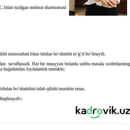
.E. bilan tuzilgan mehnat shartnomasi
lishi munosabati bilan ishdan boʻshatish toʻgʻri boʻlmaydi.
gi bilan tavsiflanadi. Har bir muayyan holatda ushbu masala хodimlarning
qa hujjatlardan foydalanish mumkin;
 ishdan boʻshatishni talab qilishi mumkin emas.
chiqilmaydi».