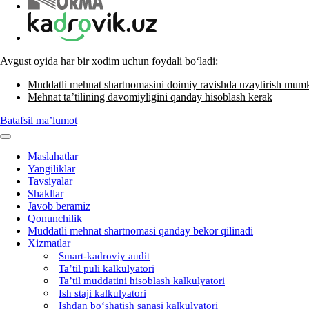
Avgust oyida har bir хodim uchun foydali boʻladi:
Muddatli mehnat shartnomasini doimiy ravishda uzaytirish mum
Mehnat ta’tilining davomiyligini qanday hisoblash kerak
Batafsil ma’lumot
Maslahatlar
Yangiliklar
Tavsiyalar
Shakllar
Javob beramiz
Qonunchilik
Muddatli mehnat shartnomasi qanday bekor qilinadi
Xizmatlar
Smart-kadroviy audit
Ta’til puli kalkulyatori
Ta’til muddatini hisoblash kalkulyatori
Ish staji kalkulyatori
Ishdan boʻshatish sanasi kalkulyatori