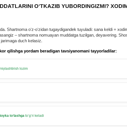
DDATLARINI OʻTKAZIB YUBORDINGIZMI? XODI
 Shartnoma oʻz-oʻzidan tugaydigandek tuyuladi: sana keldi = хodim b
urmasangiz – shartnoma nomuayan muddatga tuzilgan, deyavering. Shosh
 jarimaga duch kelasiz.
kor qilishga yordam beradigan tavsiyanomani tayyorladilar:
iylashtirish lozim
toyka toʻlashga
toʻgʻri keladi