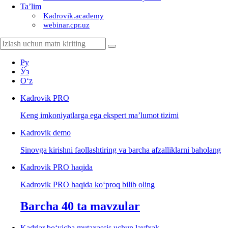
Ta’lim
Kadrovik.academy
webinar.cpr.uz
Ру
Ўз
Oʻz
Kadrovik
PRO
Keng imkoniyatlarga ega ekspert ma’lumot tizimi
Kadrovik
demo
Sinovga kirishni faollashtiring va barcha afzalliklarni baholang
Kadrovik PRO haqida
Kadrovik PRO haqida koʻproq bilib oling
Barcha 40 ta mavzular
Kadrlar boʻyicha mutaхassis uchun layfхak