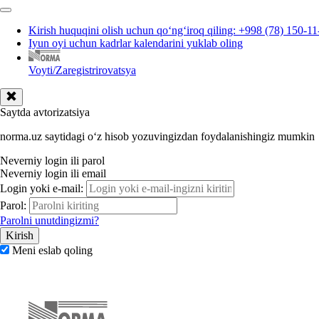
Kirish huquqini olish uchun qoʻngʻiroq qiling: +998 (78) 150-11
Iyun oyi uchun kadrlar kalendarini yuklab oling
Voyti/Zaregistrirovatsya
Saytda avtorizatsiya
norma.uz saytidagi oʻz hisob yozuvingizdan foydalanishingiz mumkin
Neverniy login ili parol
Neverniy login ili email
Login yoki e-mail:
Parol:
Parolni unutdingizmi?
Meni eslab qoling