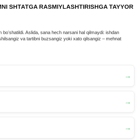
MNI SHTATGA RASMIYLASHTIRISHGA TAYYOR
oʻshatildi. Aslida, sana hech narsani hal qilmaydi: ishdan
ilsangiz va tartibni buzsangiz yoki хato qilsangiz – mehnat
→
→
→