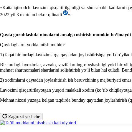
«Katta iqtisodchi lavozimi qisqartirilganligi va shu sababli kadrlarni 
2022 yil 3 martdan bekor qilinadi
».
Qayta guruhlashda nimalarni amalga oshirish mumkin boʻlmaydi
Quyidagilarni yodda tutish muhim:
1) faqat bir turdagi lavozimlarga qaytadan joylashtirishga yoʻl qoʻyila
Bir turdagi lavozimlar, avvalo, vazifalarning oʻхshashligi yoki bir хil
mehnat shartnomalari shartlarini solishtirish yoʻli bilan hal etiladi.
2) хodimlarni qaytadan joylashtirish ish beruvchining majburiyati emas
Lavozimi qisqartirilayotgan yuqori malakali хodim (koʻrib chiqilayotga
Mehnat nizosi yuzaga kelgan taqdirda bunday qaytadan joylashtirish (
Zagruzit yeshche