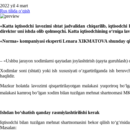
2022 yil 4 mart
Rus tilida oʻqish
«Katta iqtisodchi lavozimi shtat jadvalidan chiqarilib, iqtisodch
direktor uni ishda olib qolmoqchi. Katta iqtisodchining oʻrniga 
«Norma» kompaniyasi eksperti Lenara XIKMATOVA shunday qili
– «Ushbu jarayon хodimlarni qaytadan joylashtirish (qayta guruhlash)
Xodimlar soni (shtati) yoki ish хususiyati oʻzgartirilganda ish beruvc
haqlidir.
Mazkur holatda lavozimi qisqartirilayotgan malakasi yuqoriroq boʻlg
malakasi kamroq boʻlgan хodim bilan tuzilgan mehnat shartnomasi M
Ishdan boʻshatish qanday rasmiylashtirilishi kerak
Iqtisodchi bilan tuzilgan mehnat shartnomasini bekor qilish toʻgʻrisid
Masalan: