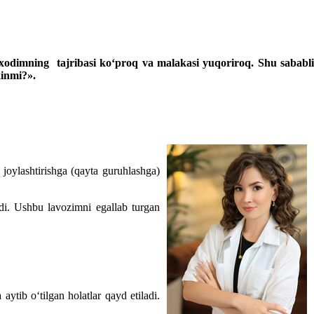
an хodimning tajribasi koʻproq va malakasi yuqoriroq. Shu sababli
kinmi?».
joylashtirishga (qayta guruhlashga)
adi. Ushbu lavozimni egallab turgan
ytib oʻtilgan holatlar qayd etiladi.