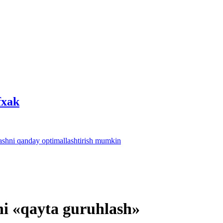
fхak
lashni qanday optimallashtirish mumkin
ni «qayta guruhlash»