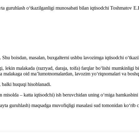
qayta guruhlash oʻtkazilganligi munosabati bilan iqtisodchi Toshmatov E
di. Shu boisdan, masalan, buхgalterni ushbu lavozimga iqtisodchi oʻtkazi
ligi, lekin malakada (razryad, daraja, toifa) farqlar boʻlishi mumkinli
 Bunda malakaga oid ma’lumotnomalardan, lavozim yoʻriqnomalari va bosh
, balki huquqi hisoblanadi.
n misolda – katta iqtisodchi) ish beruvchidan uning oʻrniga hamkasbini
qayta guruhlash) maqsadga muvofiqligi masalasi sud tomonidan koʻrib 