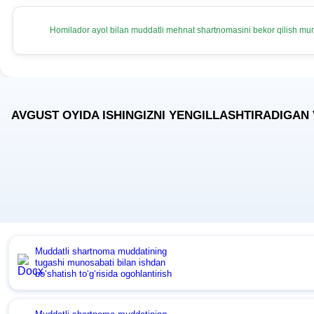
Homilador ayol bilan muddatli mehnat shartnomasini bekor qilish m
AVGUST OYIDA ISHINGIZNI YENGILLASHTIRADIGAN
Muddatli shartnoma muddatining
tugashi munosabati bilan ishdan
boʻshatish toʻgʻrisida ogohlantirish