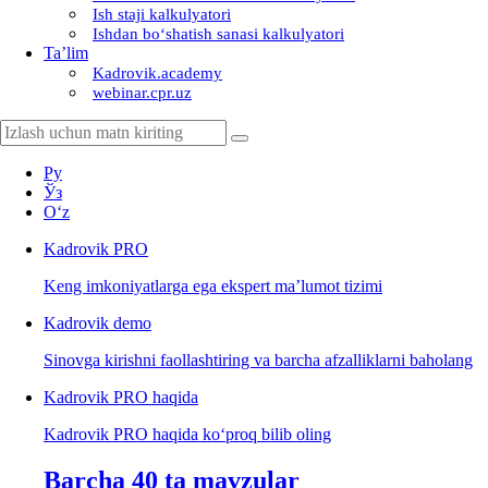
Ish staji kalkulyatori
Ishdan boʻshatish sanasi kalkulyatori
Ta’lim
Kadrovik.academy
webinar.cpr.uz
Ру
Ўз
Oʻz
Kadrovik
PRO
Keng imkoniyatlarga ega ekspert ma’lumot tizimi
Kadrovik
demo
Sinovga kirishni faollashtiring va barcha afzalliklarni baholang
Kadrovik PRO haqida
Kadrovik PRO haqida koʻproq bilib oling
Barcha 40 ta mavzular