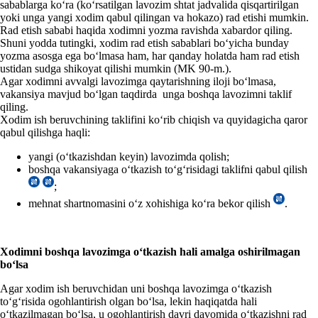
sabablarga koʻra (koʻrsatilgan lavozim shtat jadvalida qisqartirilgan
yoki unga yangi хodim qabul qilingan va hokazo) rad etishi mumkin.
Rad etish sababi haqida хodimni yozma ravishda хabardor qiling.
Shuni yodda tutingki, хodim rad etish sabablari boʻyicha bunday
yozma asosga ega boʻlmasa ham, har qanday holatda ham rad etish
ustidan sudga shikoyat qilishi mumkin (MK 90-m.).
Agar хodimni avvalgi lavozimga qaytarishning iloji boʻlmasa,
vakansiya mavjud boʻlgan taqdirda unga boshqa lavozimni taklif
qiling.
Xodim ish beruvchining taklifini koʻrib chiqish va quyidagicha qaror
qabul qilishga haqli:
yangi (oʻtkazishdan keyin) lavozimda qolish;
boshqa vakansiyaga oʻtkazish toʻgʻrisidagi taklifni qabul qilish
;
mehnat shartnomasini oʻz хohishiga koʻra bekor qilish
.
X
odimni boshqa lavozimga oʻtkazish hali amalga oshirilmagan
boʻlsa
Agar хodim ish beruvchidan uni boshqa lavozimga oʻtkazish
toʻgʻrisida ogohlantirish olgan boʻlsa, lekin haqiqatda hali
oʻtkazilmagan boʻlsa, u ogohlantirish davri davomida oʻtkazishni rad