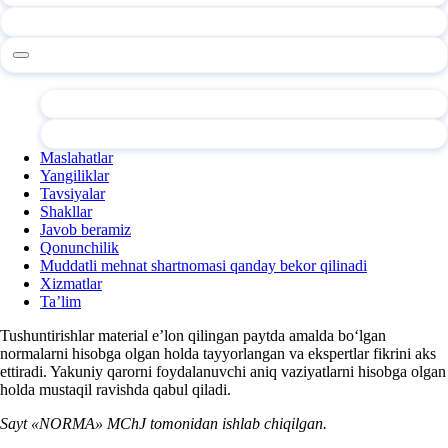
Maslahatlar
Yangiliklar
Tavsiyalar
Shakllar
Javob beramiz
Qonunchilik
Muddatli mehnat shartnomasi qanday bekor qilinadi
Xizmatlar
Ta’lim
Tushuntirishlar material e’lon qilingan paytda amalda boʻlgan
normalarni hisobga olgan holda tayyorlangan va ekspertlar fikrini aks
ettiradi. Yakuniy qarorni foydalanuvchi aniq vaziyatlarni hisobga olgan
holda mustaqil ravishda qabul qiladi.
Sayt «NORMA» MChJ tomonidan ishlab chiqilgan.