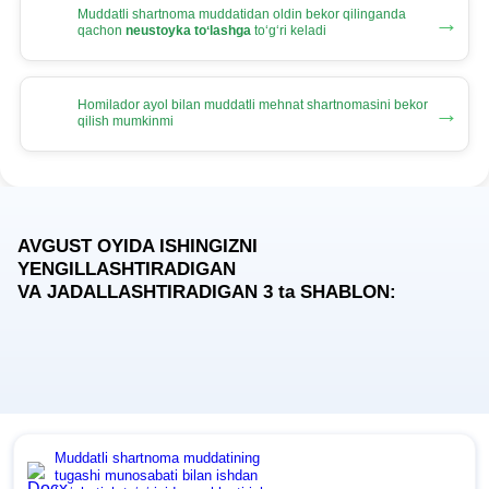
Muddatli shartnoma muddatidan oldin bekor qilinganda
→
qachon
neustoyka toʻlashga
toʻgʻri keladi
Homilador ayol bilan muddatli mehnat shartnomasini bekor
→
qilish mumkinmi
AVGUST OYIDA ISHINGIZNI
YENGILLASHTIRADIGAN
VA JADALLASHTIRADIGAN 3
ta
SHABLON:
Muddatli shartnoma muddatining
tugashi munosabati bilan ishdan