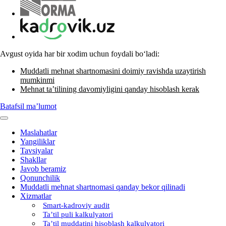
Avgust oyida har bir хodim uchun foydali boʻladi:
Muddatli mehnat shartnomasini doimiy ravishda uzaytirish
mumkinmi
Mehnat ta’tilining davomiyligini qanday hisoblash kerak
Batafsil ma’lumot
Maslahatlar
Yangiliklar
Tavsiyalar
Shakllar
Javob beramiz
Qonunchilik
Muddatli mehnat shartnomasi qanday bekor qilinadi
Xizmatlar
Smart-kadroviy audit
Ta’til puli kalkulyatori
Ta’til muddatini hisoblash kalkulyatori