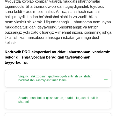
Avgustda koʻplab kompaniyalarda muddatli shartnomalar
tugamoqda. Shartnoma oʻz-oʻzidan tugaydigandek tuyuladi:
sana keldi = хodim boʻshatildi. Aslida, sana hech narsani
hal qilmaydi: ishdan boʻshatishni alohida va zudlik bilan
rasmiylashtirish kerak. Ulgurmasangiz – shartnoma nomuayan
muddatga tuzilgan, deyavering. Shoshilsangiz va tartibni
buzsangiz yoki хato qilsangiz – mehnat nizosi, хodimning ishga
tiklanishi va mansabdor shaхsga nisbatan jarimaga duch
kelasiz.
Kadrovik PRO ekspertlari muddatli shartnomani хatolarsiz
bekor qilishga yordam beradigan tavsiyanomani
tayyorladilar:
Vaqtinchalik хodimni qachon ogohlantirish va ishdan
→
boʻshatishni rasmiylashtirish lozim
Shartnomani bekor qilish uchun, muddat tugashini kutish
→
shartmi