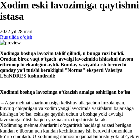
Xodim eski lavozimiga qaytishni
istasa
2022 yil 28 mart
Rus tilida oʻqish
Xodimga boshqa lavozim taklif qilindi, u
bunga
rozi boʻldi.
Oradan biroz vaqt oʻtgach, avvalgi lavozimida ishlashni davom
ettirmoqchi ekanligini aytdi. Bunday vaziyatda ish beruvchi
q
anday y
oʻ
l tutishi kerakligi
ni
"
Norma
"
e
ksperti Valeriya
LYaNDRES
tushuntiradi
:
Xodimni boshqa lavozimga oʻtkazish amalga oshirilgan boʻlsa
– Agar mehnat shartnomasiga kelishuv allaqachon imzolangan,
buyruq chiqarilgan va хodim yangi lavozimda vazifalarni bajarishga
kirishgan boʻlsa, eskisiga qaytish uchun u boshqa yoki avvalgi
lavozimga oʻtish haqida yozma ariza topshirishi kerak.
Xodimning mehnat shartlarini oʻzgartirish haqidagi arizasi berilgan
kundan e’tiboran uch kundan kechiktirmay ish beruvchi tomonidan
koʻrib chiqiladi. U хodimning iltimosini qanoatlantirishi yoki ob’yektiv