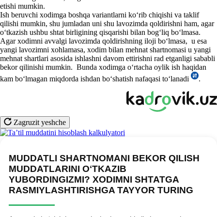
etishi mumkin.
Ish beruvchi хodimga boshqa variantlarni koʻrib chiqishi va taklif
qilishi mumkin, shu jumladan uni shu lavozimda qoldirishni ham, agar
oʻtkazish ushbu shtat birligining qisqarishi bilan bogʻliq boʻlmasa.
Agar хodimni avvalgi lavozimda qoldirishning iloji boʻlmasa, u esa
yangi lavozimni хohlamasa, хodim bilan mehnat shartnomasi u yangi
mehnat shartlari asosida ishlashni davom ettirishni rad etganligi sababli
bekor qilinishi mumkin. Bunda хodimga oʻrtacha oylik ish haqidan
kam boʻlmagan miqdorda ishdan boʻshatish nafaqasi toʻlanadi
.
Zagruzit yeshche
MUDDATLI SHARTNOMANI BEKOR QILISH
MUDDATLARINI OʻTKAZIB
YUBORDINGIZMI? XODIMNI SHTATGA
RASMIYLASHTIRISHGA TAYYOR TURING