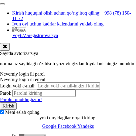
Kirish huquqini olish uchun qoʻngʻiroq qiling: +998 (78) 150-
11-72
Iyun oyi uchun kadrlar kalendarini yuklab oling
Voyti/Zaregistrirovatsya
Saytda avtorizatsiya
norma.uz saytidagi oʻz hisob yozuvingizdan foydalanishingiz mumkin
Neverniy login ili parol
Neverniy login ili email
Login yoki e-mail:
Parol:
Parolni unutdingizmi?
Meni eslab qoling
yoki quyidagilar orqali kiring:
Google
Facebook
Yandeks