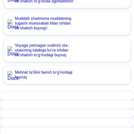
boʻshatish toʻgʻrisida ogohlantirish
Muddatli shartnoma muddatining
tugashi munosabati bilan ishdan
boʻshatish buyrugʻi
Voyaga yetmagan хodimni ota-
onasining talabiga koʻra ishdan
boʻshatish toʻgʻrisidagi buyruq
Mehnat ta’tilini berish toʻgʻrisidagi
buyruq