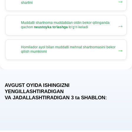
→
shartmi
Muddatli shartnoma muddatidan oldin bekor qilinganda
→
qachon
neustoyka toʻlashga
toʻgʻri keladi
Homilador ayol bilan muddatli mehnat shartnomasini bekor
→
qilish mumkinmi
AVGUST OYIDA ISHINGIZNI
YENGILLASHTIRADIGAN
VA JADALLASHTIRADIGAN 3
ta
SHABLON: