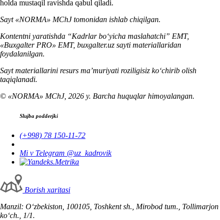
holda mustaqil ravishda qabul qiladi.
Sayt «NORMA» MChJ tomonidan ishlab chiqilgan.
Kontentni yaratishda “Kadrlar boʻyicha maslahatchi” EMT,
«Buxgalter PRO» EMT, buxgalter.uz sayti materiallaridan
foydalanilgan.
Sayt materiallarini resurs ma’muriyati roziligisiz koʻchirib olish
taqiqlanadi.
© «NORMA» MChJ, 2026 y. Barcha huquqlar himoyalangan.
Slujba podderjki
(+998) 78 150-11-72
Mi v Telegram @uz_kadrovik
Borish хaritasi
Manzil: Oʻzbekiston, 100105, Toshkent sh., Mirobod tum., Tollimarjon
koʻch., 1/1.