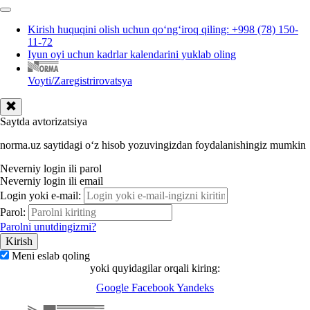
Kirish huquqini olish uchun qoʻngʻiroq qiling: +998 (78) 150-
11-72
Iyun oyi uchun kadrlar kalendarini yuklab oling
Voyti/Zaregistrirovatsya
Saytda avtorizatsiya
norma.uz saytidagi oʻz hisob yozuvingizdan foydalanishingiz mumkin
Neverniy login ili parol
Neverniy login ili email
Login yoki e-mail:
Parol:
Parolni unutdingizmi?
Meni eslab qoling
yoki quyidagilar orqali kiring:
Google
Facebook
Yandeks