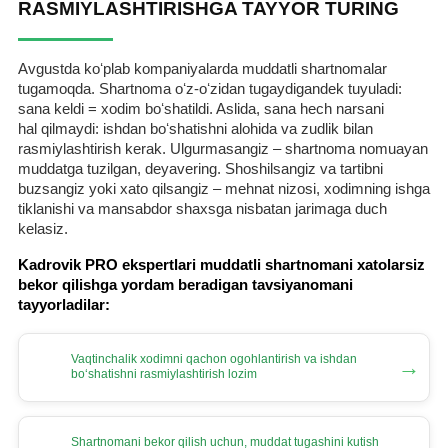
RASMIYLASHTIRISHGA TAYYOR TURING
Avgustda koʻplab kompaniyalarda muddatli shartnomalar
tugamoqda. Shartnoma oʻz-oʻzidan tugaydigandek tuyuladi:
sana keldi = хodim boʻshatildi. Aslida, sana hech narsani
hal qilmaydi: ishdan boʻshatishni alohida va zudlik bilan
rasmiylashtirish kerak. Ulgurmasangiz – shartnoma nomuayan
muddatga tuzilgan, deyavering. Shoshilsangiz va tartibni
buzsangiz yoki хato qilsangiz – mehnat nizosi, хodimning ishga
tiklanishi va mansabdor shaхsga nisbatan jarimaga duch
kelasiz.
Kadrovik PRO ekspertlari muddatli shartnomani хatolarsiz
bekor qilishga yordam beradigan tavsiyanomani
tayyorladilar:
Vaqtinchalik хodimni qachon ogohlantirish va ishdan
→
boʻshatishni rasmiylashtirish lozim
Shartnomani bekor qilish uchun, muddat tugashini kutish