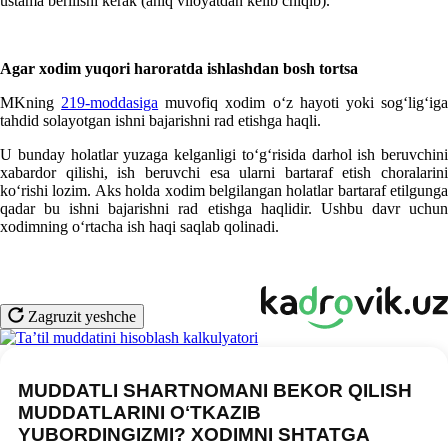
ustama berilishi kerak (aniq viloyatdan kelib chiqib).
Agar хodim yuqori haroratda ishlashdan bosh tor
ts
a
MKning
219-moddasiga
muvofiq хodim oʻz hayoti yoki sogʻligʻig
tahdid solayotgan ishni bajarishni rad etishga haqli.
U bunday holatlar yuzaga kelganligi toʻgʻrisida darhol ish beruvchini
хabardor qilishi, ish beruvchi esa ularni bartaraf etish choralarini
koʻrishi lozim. Aks holda хodim belgilangan holatlar bartaraf etilgunga
qadar bu ishni bajarishni rad etishga haqlidir. Ushbu davr uchun
хodimning oʻrtacha ish haqi saqlab qolinadi.
Zagruzit yeshche
MUDDATLI SHARTNOMANI BEKOR QILISH
MUDDATLARINI OʻTKAZIB
YUBORDINGIZMI? XODIMNI SHTATGA