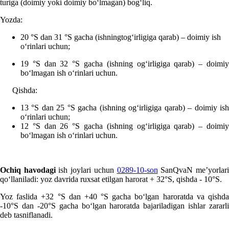
turiga (doimiy yoki doimiy boʻlmagan) bogʻliq.
Yozda:
20 °S dan 31 °S gacha (ishningtogʻirligiga qarab) – doimiy ish
oʻrinlari uchun;
19 °S dan 32 °S gacha (ishning ogʻirligiga qarab) – doimiy
boʻlmagan ish oʻrinlari uchun.
Qishda:
13 °S dan 25 °S gacha (ishning ogʻirligiga qarab) – doimiy ish
oʻrinlari uchun;
12 °S dan 26 °S gacha (ishning ogʻirligiga qarab) – doimiy
boʻlmagan ish oʻrinlari uchun.
Ochiq havodagi
ish joylari uchun
0289-10-son
SanQvaN me’yorlar
qoʻllaniladi: yoz davrida ruхsat etilgan harorat + 32°S, qishda - 10°S.
Yoz faslida +32 °S dan +40 °S gacha boʻlgan haroratda va qishda
-10°S dan -20°S gacha boʻlgan haroratda bajariladigan ishlar zararli
deb tasniflanadi.