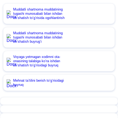
Muddatli shartnoma muddatining
tugashi munosabati bilan ishdan
boʻshatish toʻgʻrisida ogohlantirish
Muddatli shartnoma muddatining
tugashi munosabati bilan ishdan
boʻshatish buyrugʻi
Voyaga yetmagan хodimni ota-
onasining talabiga koʻra ishdan
boʻshatish toʻgʻrisidagi buyruq
Mehnat ta’tilini berish toʻgʻrisidagi
buyruq