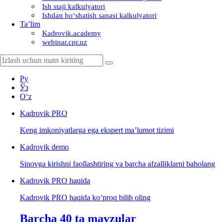
Ish staji kalkulyatori
Ishdan boʻshatish sanasi kalkulyatori
Ta’lim
Kadrovik.academy
webinar.cpr.uz
Ру
Ўз
Oʻz
Kadrovik
PRO
Keng imkoniyatlarga ega ekspert ma’lumot tizimi
Kadrovik
demo
Sinovga kirishni faollashtiring va barcha afzalliklarni baholang
Kadrovik PRO haqida
Kadrovik PRO haqida koʻproq bilib oling
Barcha 40 ta mavzular