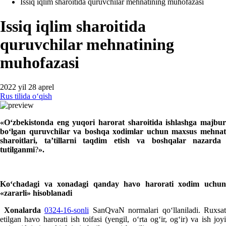
Issiq iqlim sharoitida quruvchilar mehnatining muhofazasi
Issiq iqlim sharoitida
quruvchilar mehnatining
muhofazasi
2022 yil 28 aprel
Rus tilida oʻqish
«
Oʻzbekistonda
e
ng yuqori harorat sharoitida ishlashga majbu
boʻlgan quruvchilar va boshqa
хodim
lar uchun
m
aхsus
mehna
sharoitlari, ta’tillar
ni taqdim etish
va boshqalar
nazarda
tutilganmi
?
».
Koʻchadagi
va
хonadagi qanday
havo harorati хodim uchu
«
zararli
»
hisoblanadi
Xona
larda
0324-16-sonli
SanQvaN normalari qoʻllaniladi. Ruхsat
etilgan havo harorati ish toifasi (yengil, oʻrta ogʻir, ogʻir) va ish joyi