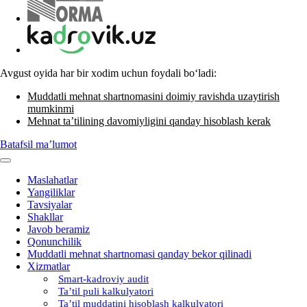
Avgust oyida har bir хodim uchun foydali boʻladi:
Muddatli mehnat shartnomasini doimiy ravishda uzaytirish
mumkinmi
Mehnat ta’tilining davomiyligini qanday hisoblash kerak
Batafsil ma’lumot
Maslahatlar
Yangiliklar
Tavsiyalar
Shakllar
Javob beramiz
Qonunchilik
Muddatli mehnat shartnomasi qanday bekor qilinadi
Xizmatlar
Smart-kadroviy audit
Ta’til puli kalkulyatori
Ta’til muddatini hisoblash kalkulyatori