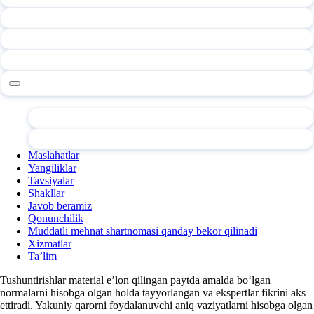
Maslahatlar
Yangiliklar
Tavsiyalar
Shakllar
Javob beramiz
Qonunchilik
Muddatli mehnat shartnomasi qanday bekor qilinadi
Xizmatlar
Ta’lim
Tushuntirishlar material e’lon qilingan paytda amalda boʻlgan
normalarni hisobga olgan holda tayyorlangan va ekspertlar fikrini aks
ettiradi. Yakuniy qarorni foydalanuvchi aniq vaziyatlarni hisobga olgan