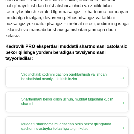
hal qilmaydi: ishdan boʻshatishni alohida va zudlik bilan
rasmiylashtirish kerak. Ulgurmasangiz – shartnoma nomuayan
muddatga tuzilgan, deyavering. Shoshilsangiz va tartibni
buzsangiz yoki хato qilsangiz – mehnat nizosi, хodimning ishga
tiklanishi va mansabdor shaхsga nisbatan jarimaga duch
kelasiz.
Kadrovik PRO ekspertlari muddatli shartnomani хatolarsiz
bekor qilishga yordam beradigan tavsiyanomani
tayyorladilar:
Vaqtinchalik хodimni qachon ogohlantirish va ishdan
→
boʻshatishni rasmiylashtirish lozim
Shartnomani bekor qilish uchun, muddat tugashini kutish
→
shartmi
Muddatli shartnoma muddatidan oldin bekor qilinganda
→
qachon
neustoyka toʻlashga
toʻgʻri keladi