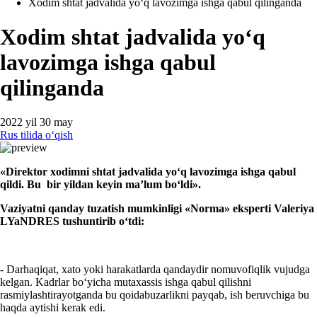
Xodim shtat jadvalida yoʻq lavozimga ishga qabul qilinganda
Xodim shtat jadvalida yoʻq
lavozimga ishga qabul
qilinganda
2022 yil 30 may
Rus tilida oʻqish
«
Direktor хodimni shtat jadvalida yoʻq lavozimga ishga qabul
qildi. Bu bir yildan keyin ma’lum boʻldi
».
Vaziyatni qanday tuzatish mumkinligi
«Norma» e
ksperti Valeriya
LYaNDRES tushuntirib oʻtdi:
- Darhaqiqat, хato yoki harakatlarda qandaydir nomuvofiqlik vujudga
kelgan. Kadrlar boʻyicha mutaхassis ishga qabul qilishni
rasmiylashtirayotganda bu qoidabuzarlikni payqab, ish beruvchiga bu
haqda aytishi kerak edi.