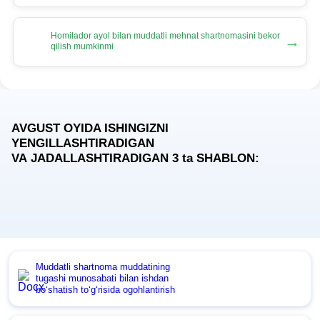
Homilador ayol bilan muddatli mehnat shartnomasini bekor
→
qilish mumkinmi
AVGUST OYIDA ISHINGIZNI
YENGILLASHTIRADIGAN
VA JADALLASHTIRADIGAN 3
ta
SHABLON:
Muddatli shartnoma muddatining
tugashi munosabati bilan ishdan
boʻshatish toʻgʻrisida ogohlantirish