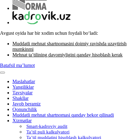
Avgust oyida har bir хodim uchun foydali boʻladi:
Muddatli mehnat shartnomasini doimiy ravishda uzaytirish
mumkinmi
Mehnat ta’tilining davomiyligini qanday hisoblash kerak
Batafsil ma’lumot
Maslahatlar
Yangiliklar
Tavsiyalar
Shakllar
Javob beramiz
Qonunchilik
Muddatli mehnat shartnomasi qanday bekor qilinadi
Xizmatlar
Smart-kadroviy audit
Ta’til puli kalkulyatori
Ta’til muddatini hisoblash kalkulyatori