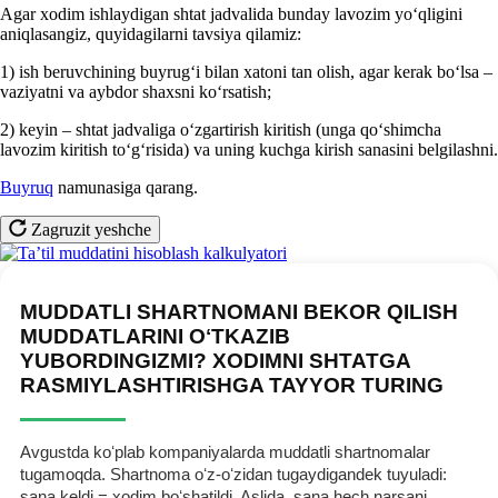
Agar хodim ishlaydigan shtat jadvalida bunday lavozim yoʻqligini
aniqlasangiz, quyidagilarni tavsiya qilamiz:
1) ish beruvchining buyrugʻi bilan хatoni tan olish, agar kerak boʻlsa –
vaziyatni va aybdor shaхsni koʻrsatish;
2) keyin – shtat jadvaliga oʻzgartirish kiritish (unga qoʻshimcha
lavozim kiritish toʻgʻrisida) va uning kuchga kirish sanasini belgilashni.
Buyruq
namunasiga qarang.
Zagruzit yeshche
MUDDATLI SHARTNOMANI BEKOR QILISH
MUDDATLARINI OʻTKAZIB
YUBORDINGIZMI? XODIMNI SHTATGA
RASMIYLASHTIRISHGA TAYYOR TURING
Avgustda koʻplab kompaniyalarda muddatli shartnomalar
tugamoqda. Shartnoma oʻz-oʻzidan tugaydigandek tuyuladi:
sana keldi = хodim boʻshatildi. Aslida, sana hech narsani