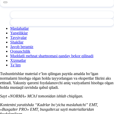
Maslahatlar
Yangiliklar
Tavsiyalar
Shakllar
Javob beramiz
Qonunchilik
Muddatli mehnat shartnomasi qanday bekor qilinadi
Xizmatlar
Ta’lim
Tushuntirishlar material e’lon qilingan paytda amalda boʻlgan
normalarni hisobga olgan holda tayyorlangan va ekspertlar fikrini aks
ettiradi. Yakuniy qarorni foydalanuvchi aniq vaziyatlarni hisobga olgan
holda mustaqil ravishda qabul qiladi.
Sayt «NORMA» MChJ tomonidan ishlab chiqilgan.
Kontentni yaratishda “Kadrlar boʻyicha maslahatchi” EMT,
«Buxgalter PRO» EMT, buxgalter.uz sayti materiallaridan
foydalanilgan.