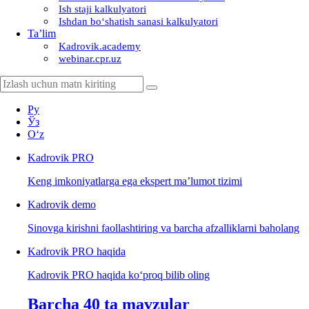
Ish staji kalkulyatori
Ishdan boʻshatish sanasi kalkulyatori
Ta’lim
Kadrovik.academy
webinar.cpr.uz
Ру
Ўз
Oʻz
Kadrovik
PRO
Keng imkoniyatlarga ega ekspert ma’lumot tizimi
Kadrovik
demo
Sinovga kirishni faollashtiring va barcha afzalliklarni baholang
Kadrovik PRO haqida
Kadrovik PRO haqida koʻproq bilib oling
Barcha 40 ta mavzular