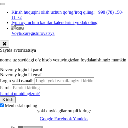
Kirish huquqini olish uchun qoʻngʻiroq qiling: +998 (78) 150-
11-72
Iyun oyi uchun kadrlar kalendarini yuklab oling
Voyti/Zaregistrirovatsya
Saytda avtorizatsiya
norma.uz saytidagi oʻz hisob yozuvingizdan foydalanishingiz mumkin
Neverniy login ili parol
Neverniy login ili email
Login yoki e-mail:
Parol:
Parolni unutdingizmi?
Meni eslab qoling
yoki quyidagilar orqali kiring:
Google
Facebook
Yandeks