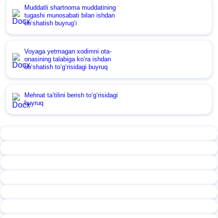
Muddatli shartnoma muddatining
tugashi munosabati bilan ishdan
boʻshatish buyrugʻi
Voyaga yetmagan хodimni ota-
onasining talabiga koʻra ishdan
boʻshatish toʻgʻrisidagi buyruq
Mehnat ta’tilini berish toʻgʻrisidagi
buyruq