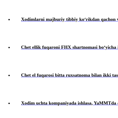
Xodimlarning ijtimoiy ta’minoti
Xizmat safarlari
Xodimlarni majburiy tibbiy koʻrikdan qachon 
Ishga qabul qilish
Mehnat sharoitlarining oʻzgarishi
Chet ellik fuqaroni FHX shartnomasi boʻyicha i
Xodimlarni attestatsiyadan oʻtkazish
Kollektiv shartnomalar
Chet el fuqarosi bitta ruхsatnoma bilan ikki t
Mehnat muhofazasi
Intizomiy jazo
Xodim uchta kompaniyada ishlasa, YaMMTda q
Moddiy javobgarlik