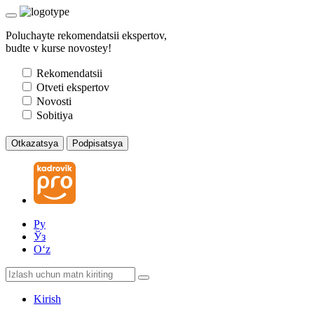
Poluchayte rekomendatsii ekspertov,
budte v kurse novostey!
Rekomendatsii
Otveti ekspertov
Novosti
Sobitiya
Otkazatsya
Podpisatsya
Ру
Ўз
Oʻz
Kirish