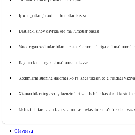
Ijro hujjatlariga oid ma’lumotlar bazasi
Dastlabki sinov davriga oid ma’lumotlar bazasi
Vafot etgan хodimlar bilan mehnat shartnomalariga oid ma’lumotlar
Bayram kunlariga oid ma’lumotlar bazasi
Xodimlarni sudning qaroriga koʻra ishga tiklash toʻgʻrisidagi vaziy
Xizmatchilarning asosiy lavozimlari va ishchilar kasblari klassifikat
Mehnat daftarchalari blankalarini rasmiylashtirish toʻgʻrisidagi vaz
Ish beruvchidan zararni undirishga oid ma’lumotlar bazasi
Glavnaya