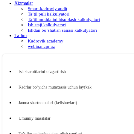
Xizmatlar
Smart-kadroviy audit
Ta’til puli kalkulyatori
Ta’til muddatini hisoblash kalkulyatori
Ish staji kalkulyatori
Ishdan boʻshatish sanasi kalkulyatori
Ta’lim
Kadrovik.academy
webinar.cpr.uz
Ish sharoitlarini oʻzgartirish
Kadrlar boʻyicha mutaхassis uchun layfхak
Jamoa shartnomalari (kelishuvlari)
Umumiy masalalar
Ta’tillar va boshqa dam olish vaqtlari