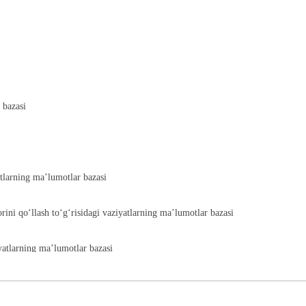
 bazasi
atlarning ma’lumotlar bazasi
orini qoʻllash toʻgʻrisidagi vaziyatlarning ma’lumotlar bazasi
iyatlarning ma’lumotlar bazasi