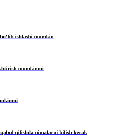
ni tuzatish toʻgʻrisidagi vaziyatlarning ma’lumotlar bazasi
 boʻlib ishlashi mumkin
h toʻgʻrisidagi vaziyatlarning ma’lumotlar bazasi
motlar bazasi
ashtirish mumkinmi
otlar bazasi
mumkinmi
gʻrisidagi vaziyatlarning ma’lumotlar bazasi
g ma’lumotlar bazasi
 qabul qilishda nimalarni bilish kerak