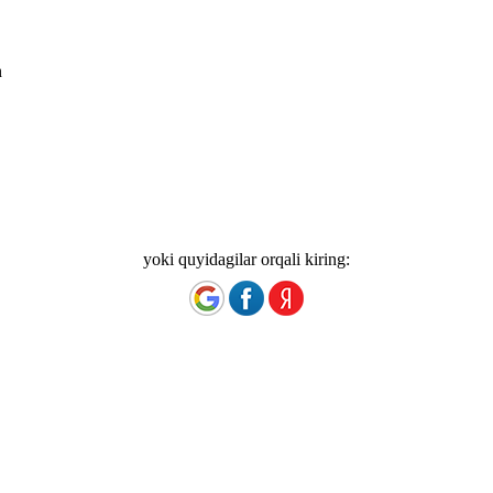
n
yoki quyidagilar orqali kiring: