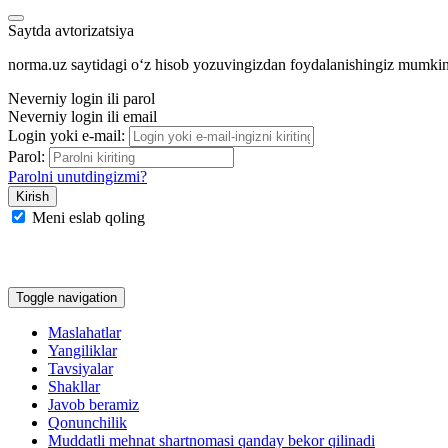
Saytda avtorizatsiya
norma.uz saytidagi oʻz hisob yozuvingizdan foydalanishingiz mumki
Neverniy login ili parol
Neverniy login ili email
Login yoki e-mail:
Parol:
Parolni unutdingizmi?
Meni eslab qoling
Google
Facebook
Yandeks
Toggle navigation
Maslahatlar
Yangiliklar
Tavsiyalar
Shakllar
Javob beramiz
Qonunchilik
Muddatli mehnat shartnomasi qanday bekor qilinadi