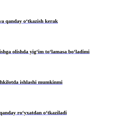
va qanday oʻtkazish kerak
shga olishda yigʻim toʻlamasa boʻladimi
ashkilotda ishlashi mumkinmi
anday roʻyхatdan oʻtkaziladi