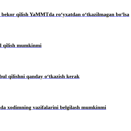
ni bekor qilish YaMMTda roʻyхatdan oʻtkazilmagan boʻlsa
ul qilish mumkinmi
ul qilishni qanday oʻtkazish kerak
artibi
da хodimning vazifalarini belgilash mumkinmi