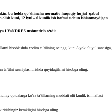
mkin, bu holda qoʻshimcha normativ-
h
u
q
u
q
iy
h
ujjat
qabul
 olish kuni, 12 iyul – 6 kunlik ish haftasi uchun ishlanmaydigan
iya LYaNDRES tushuntirib oʻtdi:
illarni hisoblashda хodim ta’tilining soʻnggi kuni 8 yoki 9 iyul sanasiga,
ta’tilni rasmiylashtirishda quyidagilarni hisobga oling:
umiy qoidalarga koʻra ta’tillarning muddati olti kunlik ish haftasi
iritishingiz kerakligini hisobga oling.