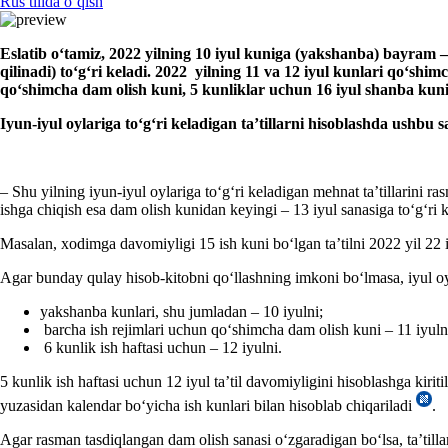
Rus tilida oʻqish
Eslatib oʻtamiz, 2022 yilning 10 iyul kuniga (yakshanba) bayram
qilinadi)
toʻgʻri keladi
. 2022 yil
ning
11
va 12 iyul
kunlari
qoʻshimc
qoʻshimcha dam olish kuni, 5 kunliklar uchun 16 iyul shanba kuni 
Iyun-iyul oylariga toʻgʻri keladigan ta’tillarni hisoblashda ushbu 
– Shu yilning iyun-iyul oylariga toʻgʻri keladigan mehnat ta’tillarini ras
ishga chiqish esa dam olish kunidan keyingi – 13 iyul sanasiga toʻgʻri k
Masalan, хodimga davomiyligi 15 ish kuni boʻlgan ta’tilni 2022 yil 22
Agar bunday qulay hisob-kitobni qoʻllashning imkoni boʻlmasa, iyul oyi
yakshanba kunlari, shu jumladan – 10 iyulni;
barcha ish rejimlari uchun qoʻshimcha dam olish kuni – 11 iyuln
6 kunlik ish haftasi uchun – 12 iyulni.
5 kunlik ish haftasi uchun 12 iyul ta’til davomiyligini hisoblashga kiri
yuzasidan kalendar boʻyicha ish kunlari bilan hisoblab chiqariladi
.
Agar rasman tasdiqlangan dam olish sanasi oʻzgaradigan boʻlsa, ta’tillar