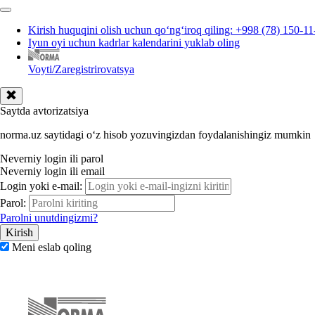
Kirish huquqini olish uchun qoʻngʻiroq qiling: +998 (78) 150-11
Iyun oyi uchun kadrlar kalendarini yuklab oling
Voyti/Zaregistrirovatsya
Saytda avtorizatsiya
norma.uz saytidagi oʻz hisob yozuvingizdan foydalanishingiz mumkin
Neverniy login ili parol
Neverniy login ili email
Login yoki e-mail:
Parol:
Parolni unutdingizmi?
Meni eslab qoling