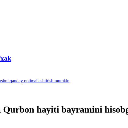
fхak
lashni qanday optimallashtirish mumkin
da Qurbon hayiti bayramini hisobg