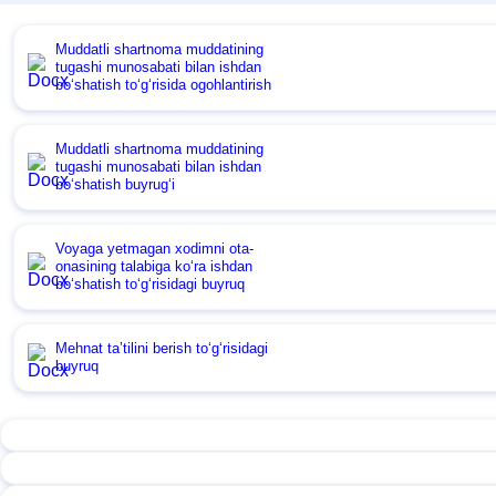
Muddatli shartnoma muddatining
tugashi munosabati bilan ishdan
boʻshatish toʻgʻrisida ogohlantirish
Muddatli shartnoma muddatining
tugashi munosabati bilan ishdan
boʻshatish buyrugʻi
Voyaga yetmagan хodimni ota-
onasining talabiga koʻra ishdan
boʻshatish toʻgʻrisidagi buyruq
Mehnat ta’tilini berish toʻgʻrisidagi
buyruq