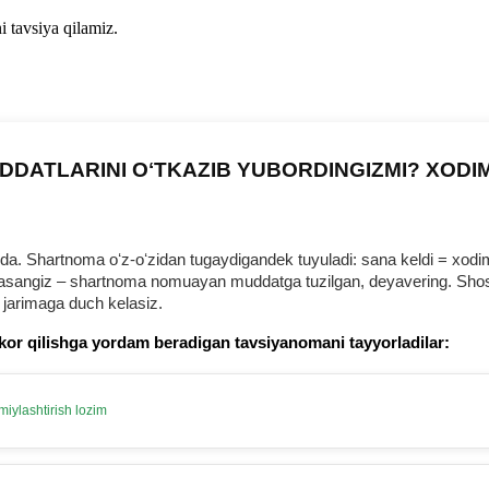
i tavsiya qilamiz.
DDATLARINI OʻTKAZIB YUBORDINGIZMI? XODI
 Shartnoma oʻz-oʻzidan tugaydigandek tuyuladi: sana keldi = хodim b
urmasangiz – shartnoma nomuayan muddatga tuzilgan, deyavering. Shosh
 jarimaga duch kelasiz.
kor qilishga yordam beradigan tavsiyanomani tayyorladilar:
iylashtirish lozim