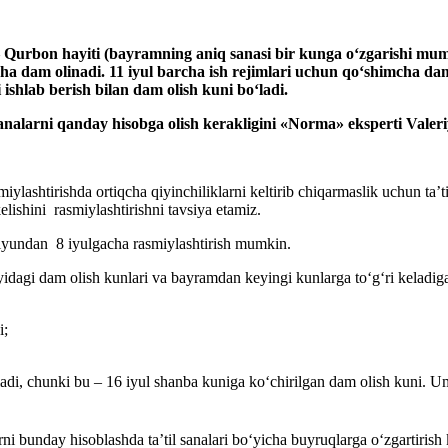
 – Qurbon hayiti (bayramning aniq sanasi bir kunga oʻzgarishi mu
ha dam oli
nadi. 11 iyul barcha ish rejimlari uchun qoʻshimcha dam
ishlab berish bilan dam olish kuni boʻladi.
sanalarni qanday hisobga olish kerakligini
«Norma» eksperti Valer
miylashtirishda ortiqcha qiyinchiliklarni keltirib chiqarmaslik uchun ta’t
elishini rasmiylashtirishni tavsiya etamiz.
 iyundan 8 iyulgacha rasmiylashtirish mumkin.
dagi dam olish kunlari va bayramdan keyingi kunlarga toʻgʻri keladigan 
i;
tiladi, chunki bu – 16 iyul shanba kuniga koʻchirilgan dam olish kuni. Um
ni bunday hisoblashda ta’til sanalari boʻyicha buyruqlarga oʻzgartirish k