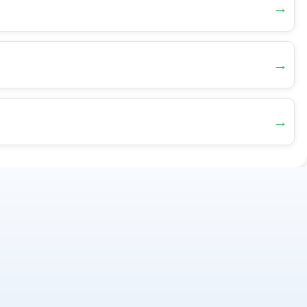
→
→
→