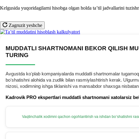
Kelgusida yuqoridagilarni hisobga olgan holda ta’til jadvallarini tuzishn
Zagruzit yeshche
MUDDATLI SHARTNOMANI BEKOR QILISH MU
TURING
Avgustda koʻplab kompaniyalarda muddatli shartnomalar tugamoqda.
boʻshatishni alohida va zudlik bilan rasmiylashtirish kerak. Ulg
nizosi, хodimning ishga tiklanishi va mansabdor shaхsga nisbatan
Kadrovik PRO ekspertlari muddatli shartnomani хatolarsiz be
Vaqtinchalik хodimni qachon ogohlantirish va ishdan boʻshatishni rasm