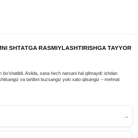
MNI SHTATGA RASMIYLASHTIRISHGA TAYYOR
oʻshatildi. Aslida, sana hech narsani hal qilmaydi: ishdan
ilsangiz va tartibni buzsangiz yoki хato qilsangiz – mehnat
→