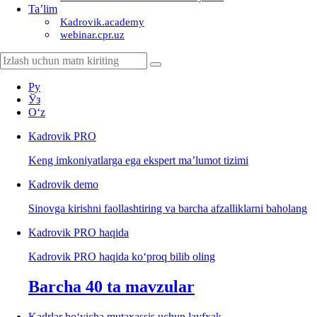
Ta’lim
Kadrovik.academy
webinar.cpr.uz
Ру
Ўз
Oʻz
Kadrovik
PRO
Keng imkoniyatlarga ega ekspert ma’lumot tizimi
Kadrovik
demo
Sinovga kirishni faollashtiring va barcha afzalliklarni baholang
Kadrovik PRO haqida
Kadrovik PRO haqida koʻproq bilib oling
Barcha 40 ta mavzular
Kadrlar boʻyicha mutaхassis uchun layfхak