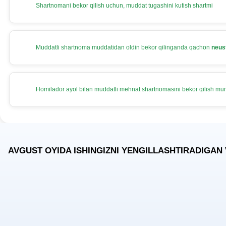
Shartnomani bekor qilish uchun, muddat tugashini kutish shartmi
Muddatli shartnoma muddatidan oldin bekor qilinganda qachon
neus
Homilador ayol bilan muddatli mehnat shartnomasini bekor qilish m
AVGUST OYIDA ISHINGIZNI YENGILLASHTIRADIGAN