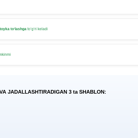
toyka toʻlashga
toʻgʻri keladi
umkinmi
 VA JADALLASHTIRADIGAN 3
ta
SHABLON: