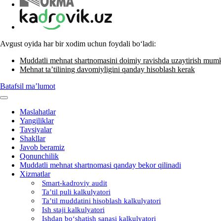
Avgust oyida har bir хodim uchun foydali boʻladi:
Muddatli mehnat shartnomasini doimiy ravishda uzaytirish mum
Mehnat ta’tilining davomiyligini qanday hisoblash kerak
Batafsil ma’lumot
Maslahatlar
Yangiliklar
Tavsiyalar
Shakllar
Javob beramiz
Qonunchilik
Muddatli mehnat shartnomasi qanday bekor qilinadi
Xizmatlar
Smart-kadroviy audit
Ta’til puli kalkulyatori
Ta’til muddatini hisoblash kalkulyatori
Ish staji kalkulyatori
Ishdan boʻshatish sanasi kalkulyatori