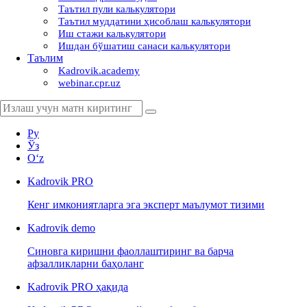
Таътил пули калькулятори
Таътил муддатини ҳисоблаш калькулятори
Иш стажи калькулятори
Ишдан бўшатиш санаси калькулятори
Таълим
Kadrovik.academy
webinar.cpr.uz
Ру
Ўз
Oʻz
Kadrovik
PRO
Кенг имкониятларга эга эксперт маълумот тизими
Kadrovik
demo
Синовга киришни фаоллаштиринг ва барча
афзалликларни баҳоланг
Kadrovik PRO ҳақида