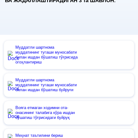
ВА ЖАДАЛЛАШТИРАДИГАН 3
та
ШАБЛОН:
Муддатли шартнома
муддатининг тугаши муносабати
билан ишдан бўшатиш тўғрисида
огоҳлантириш
Муддатли шартнома
муддатининг тугаши муносабати
билан ишдан бўшатиш буйруғи
Вояга етмаган ходимни ота-
онасининг талабига кўра ишдан
бўшатиш тўғрисидаги буйруқ
Меҳнат таътилини бериш