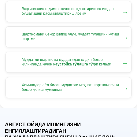
Вақтинчалик ходимни қачон огоҳлантириш ва ишдан
→
бўшатишни расмийлаштириш лозим
Шартномани бекор қилиш учун, муддат тугашини кутиш
→
шартми
Муддатли шартнома муддатидан олдин бекор
→
қилинганда қачон
неустойка тўлашга
тўғри келади
Ҳомиладор аёл билан муддатли меҳнат шартномасини
→
бекор қилиш мумкинми
АВГУСТ ОЙИДА ИШИНГИЗНИ
ЕНГИЛЛАШТИРАДИГАН