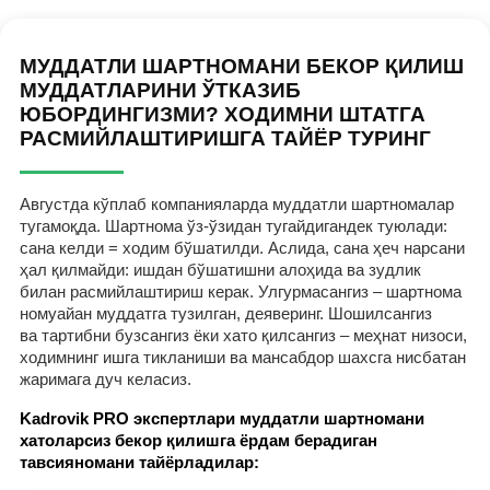
МУДДАТЛИ ШАРТНОМАНИ БЕКОР ҚИЛИШ
МУДДАТЛАРИНИ ЎТКАЗИБ
ЮБОРДИНГИЗМИ? ХОДИМНИ ШТАТГА
РАСМИЙЛАШТИРИШГА ТАЙЁР ТУРИНГ
Августда кўплаб компанияларда муддатли шартномалар
тугамоқда. Шартнома ўз-ўзидан тугайдигандек туюлади:
сана келди = ходим бўшатилди. Аслида, сана ҳеч нарсани
ҳал қилмайди: ишдан бўшатишни алоҳида ва зудлик
билан расмийлаштириш керак. Улгурмасангиз – шартнома
номуайан муддатга тузилган, деяверинг. Шошилсангиз
ва тартибни бузсангиз ёки хато қилсангиз – меҳнат низоси,
ходимнинг ишга тикланиши ва мансабдор шахсга нисбатан
жаримага дуч келасиз.
Kadrovik PRO экспертлари муддатли шартномани
хатоларсиз бекор қилишга ёрдам берадиган
тавсияномани тайёрладилар: