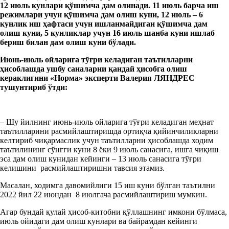
12 июл
ь кунлари
қўшимча дам оли
нади. 11 июль барча иш
режимлари учун қўшимча дам олиш куни, 12 июль – 6
кунлик иш ҳафтаси учун ишланмайдиган қўшимча дам
олиш куни, 5 кунликлар учун 16 июль шанба куни ишлаб
бериш билан дам олиш куни бўлади.
Июнь-июль ойларига тўғри келадиган таътилларни
ҳисоблашда ушбу саналарни қандай ҳисобга олиш
кераклигини
«Норма» эксперти Валерия ЛЯНДРЕС
тушунтириб ўтди:
– Шу йилнинг июнь-июль ойларига тўғри келадиган меҳнат
таътилларини расмийлаштиришда ортиқча қийинчиликларни
келтириб чиқармаслик учун таътилларни ҳисоблашда ходим
таътилининг сўнгги куни 8 ёки 9 июль санасига, ишга чиқиш
эса дам олиш кунидан кейинги – 13 июль санасига тўғри
келишини расмийлаштиришни тавсия этамиз.
Масалан, ходимга давомийлиги 15 иш куни бўлган таътилни
2022 йил 22 июндан 8 июлгача расмийлаштириш мумкин.
Агар бундай қулай ҳисоб-китобни қўллашнинг имкони бўлмаса,
июль ойидаги дам олиш кунлари ва байрамдан кейинги