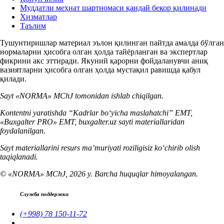
Муддатли меҳнат шартномаси қандай бекор қилинади
Хизматлар
Таълим
Тушунтиришлар материал эълон қилинган пайтда амалда бўлган
нормаларни ҳисобга олган ҳолда тайёрланган ва экспертлар
фикрини акс эттиради. Якуний қарорни фойдаланувчи аниқ
вазиятларни ҳисобга олган ҳолда мустақил равишда қабул
қилади.
Sayt «NORMA» MChJ tomonidan ishlab chiqilgan.
Kontentni yaratishda “Kadrlar boʻyicha maslahatchi” EMT,
«Buxgalter PRO» EMT, buxgalter.uz sayti materiallaridan
foydalanilgan.
Sayt materiallarini resurs ma’muriyati roziligisiz koʻchirib olish
taqiqlanadi.
© «NORMA» MChJ, 2026 y. Barcha huquqlar himoyalangan.
Служба поддержки
(+998) 78 150-11-72