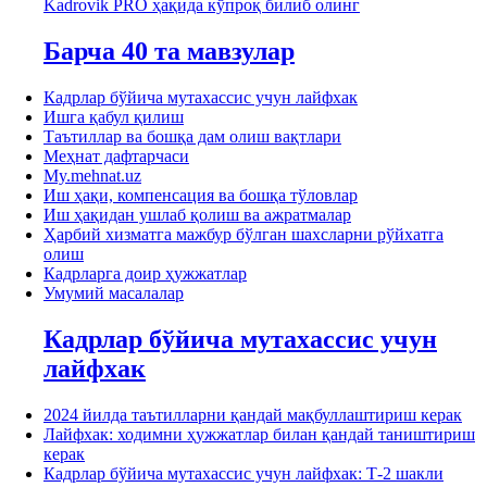
Kadrovik PRO ҳақида кўпроқ билиб олинг
Барча 40 та мавзулар
Кадрлар бўйича мутахассис учун лайфхак
Ишга қабул қилиш
Таътиллар ва бошқа дам олиш вақтлари
Меҳнат дафтарчаси
My.mehnat.uz
Иш ҳақи, компенсация ва бошқа тўловлар
Иш ҳақидан ушлаб қолиш ва ажратмалар
Ҳарбий хизматга мажбур бўлган шахсларни рўйхатга
олиш
Кадрларга доир ҳужжатлар
Умумий масалалар
Кадрлар бўйича мутахассис учун
лайфхак
2024 йилда таътилларни қандай мақбуллаштириш керак
Лайфхак: ходимни ҳужжатлар билан қандай таништириш
керак
Кадрлар бўйича мутахассис учун лайфхак: Т-2 шакли