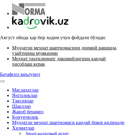
Август ойида ҳар бир ходим учун фойдали бўлади:
Муддатли меҳнат шартномасини доимий равишда
узайтириш мумкинми
Меҳнат таътилининг давомийлигини қандай
ҳисоблаш керак
Батафсил маълумот
Маслаҳатлар
Янгиликлар
Тавсиялар
Шакллар
Жавоб берамиз
Қонунчилик
Муддатли меҳнат шартномаси қандай бекор қилинади
Хизматлар
Smart-кадровый аудит