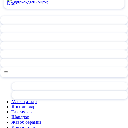
тўғрисидаги буйруқ
Маслаҳатлар
Янгиликлар
Тавсиялар
Шакллар
Жавоб берамиз
Қонунчилик