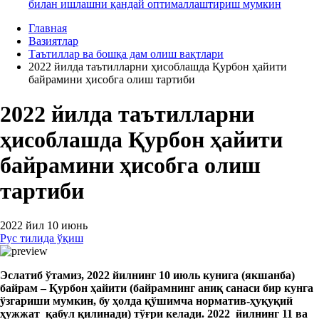
билан ишлашни қандай оптималлаштириш мумкин
Главная
Вазиятлар
Таътиллар ва бошқа дам олиш вақтлари
2022 йилда таътилларни ҳисоблашда Қурбон ҳайити
байрамини ҳисобга олиш тартиби
2022 йилда таътилларни
ҳисоблашда Қурбон ҳайити
байрамини ҳисобга олиш
тартиби
2022 йил 10 июнь
Рус тилида ўқиш
Эслатиб ўтамиз, 2022 йилнинг 10 июль кунига (якшанба)
байрам – Қурбон ҳайити (байрамнинг аниқ санаси бир кунга
ўзгариши мумкин, бу ҳолда қўшимча норматив-
ҳ
у
қ
у
қ
ий
ҳ
ужжат
қабул қилинади)
тўғри келади
. 2022 йил
нинг
11
ва