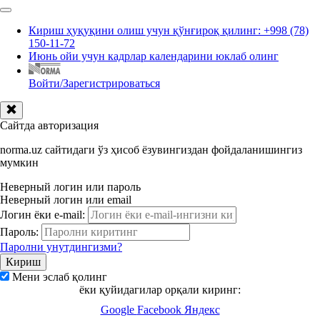
Кириш ҳуқуқини олиш учун қўнғироқ қилинг: +998 (78)
150-11-72
Июнь ойи учун кадрлар календарини юклаб олинг
Войти/Зарегистрироваться
Сайтда авторизация
norma.uz сайтидаги ўз ҳисоб ёзувингиздан фойдаланишингиз
мумкин
Неверный логин или пароль
Неверный логин или email
Логин ёки e-mail:
Пароль:
Паролни унутдингизми?
Мени эслаб қолинг
ёки қуйидагилар орқали киринг:
Google
Facebook
Яндекс