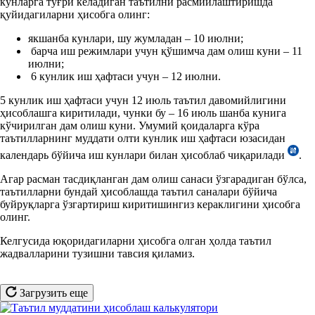
кунларга тўғри келадиган таътилни расмийлаштиришда
қуйидагиларни ҳисобга олинг:
якшанба кунлари, шу жумладан – 10 июлни;
барча иш режимлари учун қўшимча дам олиш куни – 11
июлни;
6 кунлик иш ҳафтаси учун – 12 июлни.
5 кунлик иш ҳафтаси учун 12 июль таътил давомийлигини
ҳисоблашга киритилади, чунки бу – 16 июль шанба кунига
кўчирилган дам олиш куни. Умумий қоидаларга кўра
таътилларнинг муддати олти кунлик иш ҳафтаси юзасидан
календарь бўйича иш кунлари билан ҳисоблаб чиқарилади
.
Агар расман тасдиқланган дам олиш санаси ўзгарадиган бўлса,
таътилларни бундай ҳисоблашда таътил саналари бўйича
буйруқларга ўзгартириш киритишингиз кераклигини ҳисобга
олинг.
Келгусида юқоридагиларни ҳисобга олган ҳолда таътил
жадвалларини тузишни тавсия қиламиз.
Загрузить еще