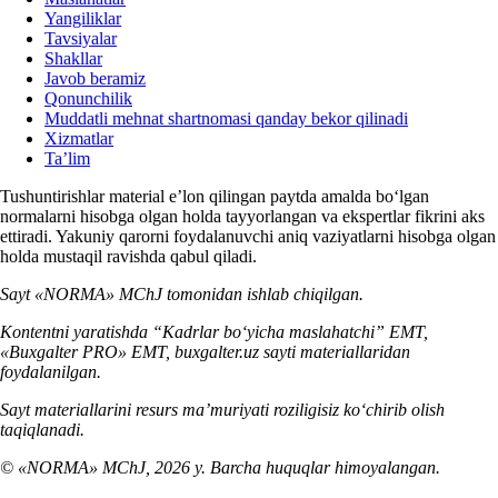
Yangiliklar
Tavsiyalar
Shakllar
Javob beramiz
Qonunchilik
Muddatli mehnat shartnomasi qanday bekor qilinadi
Xizmatlar
Ta’lim
Tushuntirishlar material e’lon qilingan paytda amalda boʻlgan
normalarni hisobga olgan holda tayyorlangan va ekspertlar fikrini aks
ettiradi. Yakuniy qarorni foydalanuvchi aniq vaziyatlarni hisobga olgan
holda mustaqil ravishda qabul qiladi.
Sayt «NORMA» MChJ tomonidan ishlab chiqilgan.
Kontentni yaratishda “Kadrlar boʻyicha maslahatchi” EMT,
«Buxgalter PRO» EMT, buxgalter.uz sayti materiallaridan
foydalanilgan.
Sayt materiallarini resurs ma’muriyati roziligisiz koʻchirib olish
taqiqlanadi.
© «NORMA» MChJ, 2026 y. Barcha huquqlar himoyalangan.