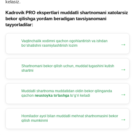
kelasiz.
Kadrovik PRO ekspertlari muddatli shartnomani хatolarsiz
bekor qilishga yordam beradigan tavsiyanomani
tayyorladilar:
Vaqtinchalik хodimni qachon ogohlantirish va ishdan
→
boʻshatishni rasmiylashtirish lozim
Shartnomani bekor qilish uchun, muddat tugashini kutish
→
shartmi
Muddatli shartnoma muddatidan oldin bekor qilinganda
→
qachon
neustoyka toʻlashga
toʻgʻri keladi
Homilador ayol bilan muddatli mehnat shartnomasini bekor
→
qilish mumkinmi