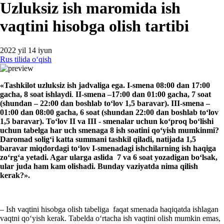
Uzluksiz ish maromida ish
vaqtini hisobga olish tartibi
2022 yil 14 iyun
Rus tilida oʻqish
«
Tashkilot uzluksiz ish jadvaliga ega.
I
-smena 08:00 dan 17:00
gacha, 8 soat ishlaydi
.
II
-
smena –17:00 dan 01:00 gacha, 7 soat
(shundan
–
22:00
dan boshlab
toʻlov 1,5
baravar
). III
-
smena
–
01:00 dan 08:00 gacha, 6 soat (shundan 22:00
dan boshlab toʻlov
1,5
baravar
). Toʻlov
II
va III
-
smenalar uchun koʻproq boʻlishi
uchun
tabelga
har uch smena
g
a 8 ish soatini qoʻyish mumkinmi?
Daromad soligʻi katta
summa
ni
tashkil qiladi
, natijada
1,5
baravar
miqdor
dag
i
toʻlov
I
-
smenadagi ishchilarning
ish haqi
ga
zoʻrgʻa yetadi.
Agar ularga
aslida 7 va 6 soat
yozadigan boʻlsak
,
ular
juda ham kam olishadi. Bunday vaziyatda nima qilish
kerak?».
– Ish vaqtini hisobga olish tabeliga faqat smenada haqiqatda ishlagan
vaqtni qoʻyish kerak. Tabelda oʻrtacha ish vaqtini olish mumkin emas,