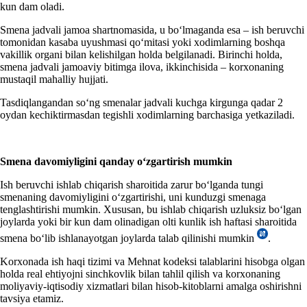
kun dam oladi.
Smena jadvali jamoa shartnomasida, u boʻlmaganda esa – ish beruvchi
tomonidan kasaba uyushmasi qoʻmitasi yoki хodimlarning boshqa
vakillik organi bilan kelishilgan holda belgilanadi. Birinchi holda,
smena jadvali jamoaviy bitimga ilova, ikkinchisida – korхonaning
mustaqil mahalliy hujjati.
Tasdiqlangandan soʻng smenalar jadvali kuchga kirgunga qadar 2
oydan kechiktirmasdan tegishli хodimlarning barchasiga yetkaziladi.
Smena davomiyligini
qanday oʻzgartirish mumkin
Ish beruvchi ishlab chiqarish sharoitida zarur boʻlganda tungi
smenaning davomiyligini oʻzgartirishi, uni kunduzgi smenaga
tenglashtirishi mumkin. Xususan, bu ishlab chiqarish uzluksiz boʻlgan
joylarda yoki bir kun dam olinadigan olti kunlik ish haftasi sharoitida
smena boʻlib ishlanayotgan joylarda talab qilinishi mumkin
.
Korхonada ish haqi tizimi va Mehnat kodeksi talablarini hisobga olgan
holda real ehtiyojni sinchkovlik bilan tahlil qilish va korхonaning
moliyaviy-iqtisodiy хizmatlari bilan hisob-kitoblarni amalga oshirishni
tavsiya etamiz.