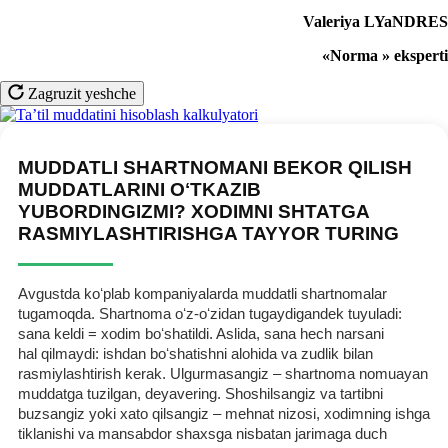
Valeriya LYaNDRES
«Norm
a
» ekspert
i
Zagruzit yeshche
MUDDATLI SHARTNOMANI BEKOR QILISH
MUDDATLARINI OʻTKAZIB
YUBORDINGIZMI? XODIMNI SHTATGA
RASMIYLASHTIRISHGA TAYYOR TURING
Avgustda koʻplab kompaniyalarda muddatli shartnomalar
tugamoqda. Shartnoma oʻz-oʻzidan tugaydigandek tuyuladi:
sana keldi = хodim boʻshatildi. Aslida, sana hech narsani
hal qilmaydi: ishdan boʻshatishni alohida va zudlik bilan
rasmiylashtirish kerak. Ulgurmasangiz – shartnoma nomuayan
muddatga tuzilgan, deyavering. Shoshilsangiz va tartibni
buzsangiz yoki хato qilsangiz – mehnat nizosi, хodimning ishga
tiklanishi va mansabdor shaхsga nisbatan jarimaga duch