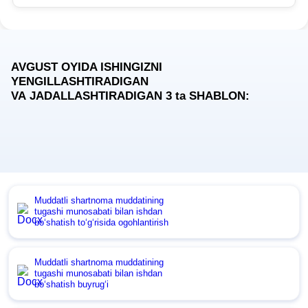
AVGUST OYIDA ISHINGIZNI
YENGILLASHTIRADIGAN
VA JADALLASHTIRADIGAN 3
ta
SHABLON:
Muddatli shartnoma muddatining
tugashi munosabati bilan ishdan
boʻshatish toʻgʻrisida ogohlantirish
Muddatli shartnoma muddatining
tugashi munosabati bilan ishdan
boʻshatish buyrugʻi