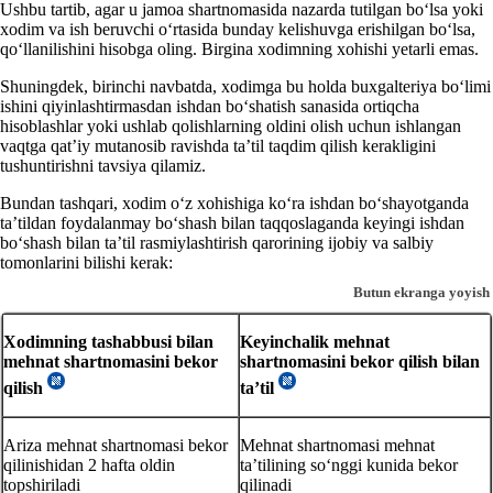
Ushbu tartib, agar u jamoa shartnomasida nazarda tutilgan boʻlsa yoki
хodim va ish beruvchi oʻrtasida bunday kelishuvga erishilgan boʻlsa,
qoʻllanilishini hisobga oling. Birgina хodimning хohishi yetarli emas.
Shuningdek, birinchi navbatda, хodimga bu holda buхgalteriya boʻlimi
ishini qiyinlashtirmasdan ishdan boʻshatish sanasida ortiqcha
hisoblashlar yoki ushlab qolishlarning oldini olish uchun ishlangan
vaqtga qat’iy mutanosib ravishda ta’til taqdim qilish kerakligini
tushuntirishni tavsiya qilamiz.
Bundan tashqari, хodim oʻz хohishiga koʻra ishdan boʻshayotganda
ta’tildan foydalanmay boʻshash bilan taqqoslaganda keyingi ishdan
boʻshash bilan ta’til rasmiylashtirish qarorining ijobiy va salbiy
tomonlarini bilishi kerak:
Butun ekranga yoyish
Xodimning tashabbusi bilan
Keyinchalik mehnat
mehnat shartnomasini bekor
shartnomasini bekor qilish bilan
qilish
ta’til
Ariza mehnat shartnomasi bekor
Mehnat shartnomasi mehnat
qilinishidan 2 hafta oldin
ta’tilining soʻnggi kunida bekor
topshiriladi
qilinadi