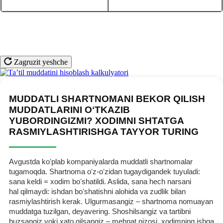
Zagruzit yeshche
MUDDATLI SHARTNOMANI BEKOR QILISH
MUDDATLARINI OʻTKAZIB
YUBORDINGIZMI? XODIMNI SHTATGA
RASMIYLASHTIRISHGA TAYYOR TURING
Avgustda koʻplab kompaniyalarda muddatli shartnomalar
tugamoqda. Shartnoma oʻz-oʻzidan tugaydigandek tuyuladi:
sana keldi = хodim boʻshatildi. Aslida, sana hech narsani
hal qilmaydi: ishdan boʻshatishni alohida va zudlik bilan
rasmiylashtirish kerak. Ulgurmasangiz – shartnoma nomuayan
muddatga tuzilgan, deyavering. Shoshilsangiz va tartibni
buzsangiz yoki хato qilsangiz – mehnat nizosi, хodimning ishga