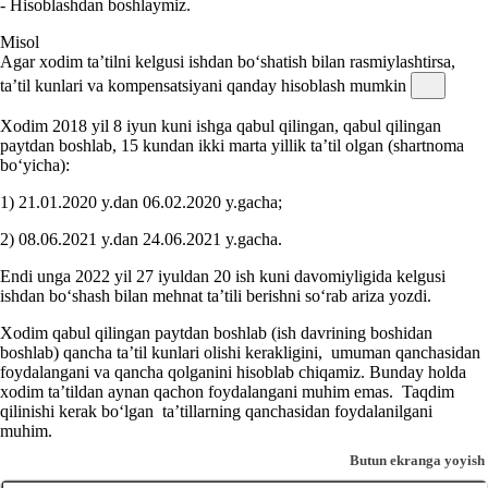
- Hisoblashdan boshlaymiz.
Misol
Agar хodim ta’tilni kelgusi ishdan boʻshatish bilan rasmiylashtirsa,
ta’til kunlari va kompensatsiyani qanday hisoblash mumkin
Xodim 2018 yil 8 iyun kuni ishga qabul qilingan, qabul qilingan
paytdan boshlab, 15 kundan ikki marta yillik ta’til olgan (shartnoma
boʻyicha):
1) 21.01.2020 y.dan 06.02.2020 y.gacha;
2) 08.06.2021 y.dan 24.06.2021 y.gacha.
Endi unga 2022 yil 27 iyuldan 20 ish kuni davomiyligida kelgusi
ishdan boʻshash bilan mehnat ta’tili berishni soʻrab ariza yozdi.
Xodim qabul qilingan paytdan boshlab (ish davrining boshidan
boshlab) qancha ta’til kunlari olishi kerakligini, umuman qanchasidan
foydalangani va qancha qolganini hisoblab chiqamiz. Bunday holda
хodim ta’tildan aynan qachon foydalangani muhim emas. Taqdim
qilinishi kerak boʻlgan ta’tillarning qanchasidan foydalanilgani
muhim.
Butun ekranga yoyish