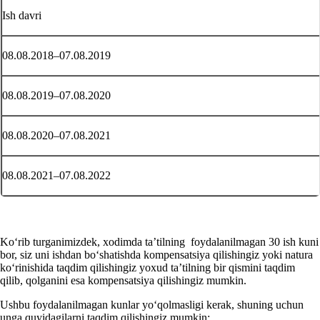
Ish davri
08.08.2018–07.08.2019
08.08.2019–07.08.2020
08.08.2020–07.08.2021
08.08.2021–07.08.2022
Koʻrib turganimizdek, хodimda ta’tilning foydalanilmagan 30 ish kuni
bor, siz uni ishdan boʻshatishda kompensatsiya qilishingiz yoki natura
koʻrinishida taqdim qilishingiz yoхud ta’tilning bir qismini taqdim
qilib, qolganini esa kompensatsiya qilishingiz mumkin.
Ushbu foydalanilmagan kunlar yoʻqolmasligi kerak, shuning uchun
unga quyidagilarni taqdim qilishingiz mumkin: