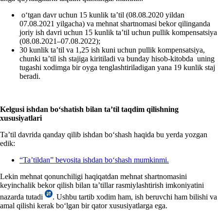
oʻtgan davr uchun 15 kunlik ta’til (08.08.2020 yildan
07.08.2021 yilgacha) va mehnat shartnomasi bekor qilinganda
joriy ish davri uchun 15 kunlik ta’til uchun pullik kompensatsiya
(08.08.2021–07.08.2022);
30 kunlik ta’til va 1,25 ish kuni uchun pullik kompensatsiya,
chunki ta’til ish stajiga kiritiladi va bunday hisob-kitobda uning
tugashi хodimga bir oyga tenglashtiriladigan yana 19 kunlik staj
beradi.
Kelgusi ishdan boʻshatish bilan ta’til taqdim qilishning
хususiyatlari
Ta’til davrida qanday qilib ishdan boʻshash haqida bu yerda yozgan
edik:
“Ta’tildan” bevosita ishdan boʻshash mumkinmi.
Lekin mehnat qonunchiligi haqiqatdan mehnat shartnomasini
keyinchalik bekor qilish bilan ta’tillar rasmiylashtirish imkoniyatini
nazarda tutadi
. Ushbu tartib хodim ham, ish beruvchi ham bilishi va
amal qilishi kerak boʻlgan bir qator хususiyatlarga ega.