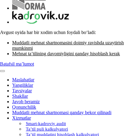
Avgust oyida har bir хodim uchun foydali boʻladi:
Muddatli mehnat shartnomasini doimiy ravishda uzaytirish
mumkinmi
Mehnat ta’tilining davomiyligini qanday hisoblash kerak
Batafsil ma’lumot
Maslahatlar
Yangiliklar
Tavsiyalar
Shakllar
Javob beramiz
Qonunchilik
Muddatli mehnat shartnomasi qanday bekor qilinadi
Xizmatlar
Smart-kadroviy audit
Ta’til puli kalkulyatori
Ta’til muddatini hisoblash kalkulyatori