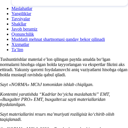
Maslahatlar
Yangiliklar
Tavsiyalar
Shakllar
Javob beramiz
Qonunchilik
Muddatli mehnat shartnomasi qanday bekor qilinadi
Xizmatlar
Ta’lim
Tushuntirishlar material e’lon qilingan paytda amalda boʻlgan
normalarni hisobga olgan holda tayyorlangan va ekspertlar fikrini aks
ettiradi. Yakuniy qarorni foydalanuvchi aniq vaziyatlarni hisobga olgan
holda mustaqil ravishda qabul qiladi.
Sayt «NORMA» MChJ tomonidan ishlab chiqilgan.
Kontentni yaratishda “Kadrlar boʻyicha maslahatchi” EMT,
«Buxgalter PRO» EMT, buxgalter.uz sayti materiallaridan
foydalanilgan.
Sayt materiallarini resurs ma’muriyati roziligisiz koʻchirib olish
taqiqlanadi.