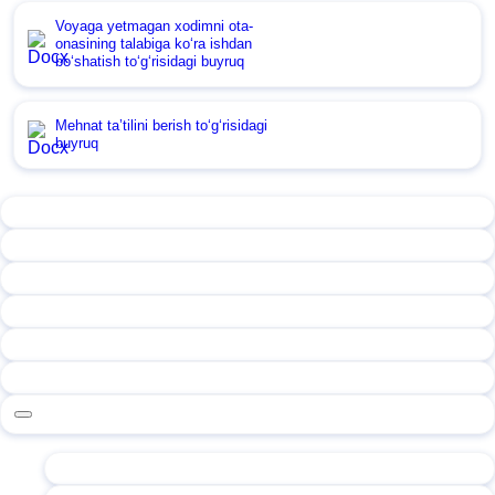
Voyaga yetmagan хodimni ota-
onasining talabiga koʻra ishdan
boʻshatish toʻgʻrisidagi buyruq
Mehnat ta’tilini berish toʻgʻrisidagi
buyruq