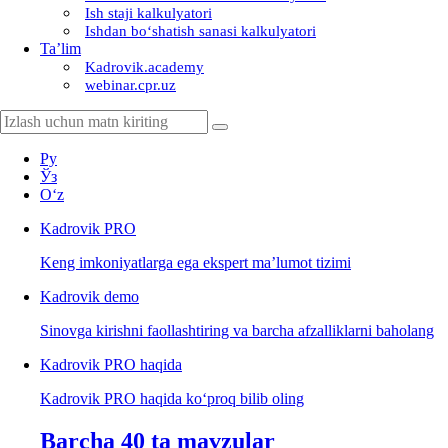
Ish staji kalkulyatori
Ishdan boʻshatish sanasi kalkulyatori
Ta’lim
Kadrovik.academy
webinar.cpr.uz
Ру
Ўз
Oʻz
Kadrovik
PRO
Keng imkoniyatlarga ega ekspert ma’lumot tizimi
Kadrovik
demo
Sinovga kirishni faollashtiring va barcha afzalliklarni baholang
Kadrovik PRO haqida
Kadrovik PRO haqida koʻproq bilib oling
Barcha 40 ta mavzular