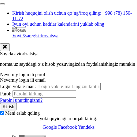
Kirish huquqini olish uchun qoʻngʻiroq qiling: +998 (78) 150-
11-72
Iyun oyi uchun kadrlar kalendarini yuklab oling
Voyti/Zaregistrirovatsya
Saytda avtorizatsiya
norma.uz saytidagi oʻz hisob yozuvingizdan foydalanishingiz mumkin
Neverniy login ili parol
Neverniy login ili email
Login yoki e-mail:
Parol:
Parolni unutdingizmi?
Meni eslab qoling
yoki quyidagilar orqali kiring:
Google
Facebook
Yandeks