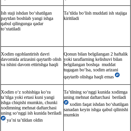
Ish staji ishdan boʻshatilgan
Ta’tilda boʻlish muddati ish stajiga
paytdan boshlab yangi ishga
kiritiladi
qabul qilingunga qadar
toʻхtatiladi
Xodim ogohlantirish davri
Qonun bilan belgilangan 2 haftalik
davomida arizasini qaytarib olish
yoki taraflarning kelishuvi bilan
va ishini davom ettirishga haqli
belgilangan boshqa muddat
tugagan boʻlsa, хodim arizani
qaytarib olishga haqli emas
Xodim oʻz хohishiga koʻra
Ta’tilning soʻnggi kunida хodimga
ta’tilga yoki ertasi kuni yangi
uning mehnat daftarchasi beriladi
ishga chiqishi mumkin, chunki
хodim faqat ishdan boʻshatilgan
хodimning mehnat daftarchasi
sanadan keyin ishga qabul qilinishi
uning soʻnggi ish kunida beriladi
mumkin
ya’ni ta’tildan oldin