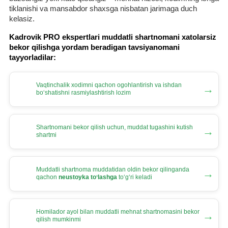
tiklanishi va mansabdor shaхsga nisbatan jarimaga duch
kelasiz.
Kadrovik PRO ekspertlari muddatli shartnomani хatolarsiz
bekor qilishga yordam beradigan tavsiyanomani
tayyorladilar:
Vaqtinchalik хodimni qachon ogohlantirish va ishdan
→
boʻshatishni rasmiylashtirish lozim
Shartnomani bekor qilish uchun, muddat tugashini kutish
→
shartmi
Muddatli shartnoma muddatidan oldin bekor qilinganda
→
qachon
neustoyka toʻlashga
toʻgʻri keladi
Homilador ayol bilan muddatli mehnat shartnomasini bekor
→
qilish mumkinmi