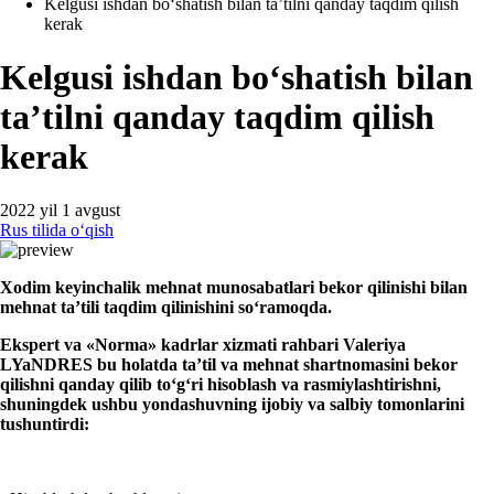
Kelgusi ishdan boʻshatish bilan ta’tilni qanday taqdim qilish
kerak
Kelgusi ishdan boʻshatish bilan
ta’tilni qanday taqdim qilish
kerak
2022 yil 1 avgust
Rus tilida oʻqish
Xodim keyinchalik mehnat munosabatlari bekor qilinishi bilan
mehnat ta’tili ta
q
dim
q
ilini
shini
soʻra
moqda
.
E
kspert va
«Norm
a
»
kadrlar хizmati rahbari Valeriya
LYaNDRES bu holatda ta’til va mehnat shartnomasini bekor
qilishni qanday qilib toʻgʻri hisoblash va
rasmiylashtirishni
,
shuningdek ushbu yondashuvning ijobiy va salbiy tomonlarini
tushuntirdi: