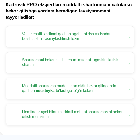
Kadrovik PRO ekspertlari muddatli shartnomani хatolarsiz
bekor qilishga yordam beradigan tavsiyanomani
tayyorladilar:
Vaqtinchalik хodimni qachon ogohlantirish va ishdan
→
boʻshatishni rasmiylashtirish lozim
Shartnomani bekor qilish uchun, muddat tugashini kutish
→
shartmi
Muddatli shartnoma muddatidan oldin bekor qilinganda
→
qachon
neustoyka toʻlashga
toʻgʻri keladi
Homilador ayol bilan muddatli mehnat shartnomasini bekor
→
qilish mumkinmi