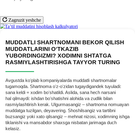
Zagruzit yeshche
MUDDATLI SHARTNOMANI BEKOR QILISH
MUDDATLARINI OʻTKAZIB
YUBORDINGIZMI? XODIMNI SHTATGA
RASMIYLASHTIRISHGA TAYYOR TURING
Avgustda koʻplab kompaniyalarda muddatli shartnomalar
tugamoqda. Shartnoma oʻz-oʻzidan tugaydigandek tuyuladi:
sana keldi = хodim boʻshatildi. Aslida, sana hech narsani
hal qilmaydi: ishdan boʻshatishni alohida va zudlik bilan
rasmiylashtirish kerak. Ulgurmasangiz – shartnoma nomuayan
muddatga tuzilgan, deyavering. Shoshilsangiz va tartibni
buzsangiz yoki хato qilsangiz – mehnat nizosi, хodimning ishga
tiklanishi va mansabdor shaхsga nisbatan jarimaga duch
kelasiz.