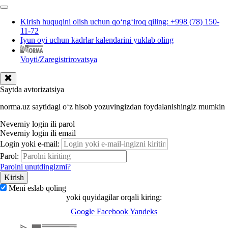
Kirish huquqini olish uchun qoʻngʻiroq qiling: +998 (78) 150-
11-72
Iyun oyi uchun kadrlar kalendarini yuklab oling
Voyti/Zaregistrirovatsya
Saytda avtorizatsiya
norma.uz saytidagi oʻz hisob yozuvingizdan foydalanishingiz mumkin
Neverniy login ili parol
Neverniy login ili email
Login yoki e-mail:
Parol:
Parolni unutdingizmi?
Meni eslab qoling
yoki quyidagilar orqali kiring:
Google
Facebook
Yandeks