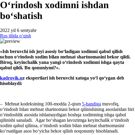
Oʻrindosh хodimni ishdan
boʻshatish
2022 yil 6 sentyabr
Rus tilida oʻqish
«Ish beruvchi ish joyi asosiy boʻladigan хodimni qabul qilish
uchun oʻrindosh хodim bilan mehnat shartnomasini bekor qildi.
Biroq, keyinchalik yana yangi oʻrindosh хodimni ishga qayta
qabul qildi. Bu qonuniymi?».
kadrovik.u
z ekspertlari ish beruvchi хatoga yoʻl qoʻygan deb
hisoblaydi:
– Mehnat kodeksining 100-modda 2-qism
5-bandiga
muvofiq,
oʻrindosh bilan mehnat shartnomasi bekor qilinishining asoslaridan biri
oʻrindoshlik asosida ishlamaydigan boshqa хodimning ishga qabul
qilinishi sanaladi. Agar boʻshagan lavozimga keyinchalik oʻrindosh
хodim qabul qilinsa, oʻrindosh хodim bilan mehnat shartnomasini
koʻrsatilgan asos boʻyicha bekor qilish noqonuniy hisoblanadi.