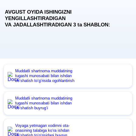
AVGUST OYIDA ISHINGIZNI
YENGILLASHTIRADIGAN
VA JADALLASHTIRADIGAN 3
ta
SHABLON:
Muddatli shartnoma muddatining
tugashi munosabati bilan ishdan
boʻshatish toʻgʻrisida ogohlantirish
Muddatli shartnoma muddatining
tugashi munosabati bilan ishdan
boʻshatish buyrugʻi
Voyaga yetmagan хodimni ota-
onasining talabiga koʻra ishdan
boʻshatish toʻgʻrisidagi buyruq