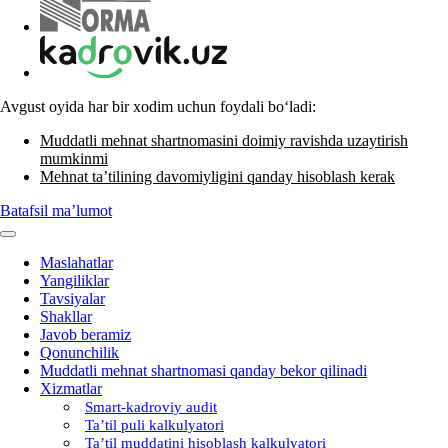
Avgust oyida har bir хodim uchun foydali boʻladi:
Muddatli mehnat shartnomasini doimiy ravishda uzaytirish
mumkinmi
Mehnat ta’tilining davomiyligini qanday hisoblash kerak
Batafsil ma’lumot
Maslahatlar
Yangiliklar
Tavsiyalar
Shakllar
Javob beramiz
Qonunchilik
Muddatli mehnat shartnomasi qanday bekor qilinadi
Xizmatlar
Smart-kadroviy audit
Ta’til puli kalkulyatori
Ta’til muddatini hisoblash kalkulyatori