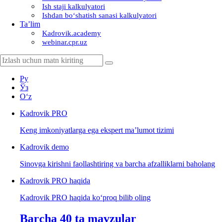
Ish staji kalkulyatori
Ishdan boʻshatish sanasi kalkulyatori
Ta’lim
Kadrovik.academy
webinar.cpr.uz
Ру
Ўз
Oʻz
Kadrovik
PRO
Keng imkoniyatlarga ega ekspert ma’lumot tizimi
Kadrovik
demo
Sinovga kirishni faollashtiring va barcha afzalliklarni baholang
Kadrovik PRO haqida
Kadrovik PRO haqida koʻproq bilib oling
Barcha 40 ta mavzular