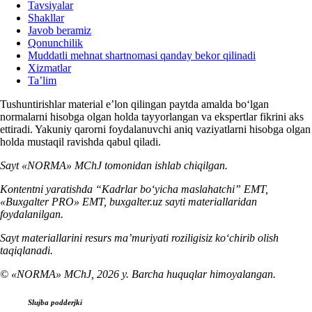
Tavsiyalar
Shakllar
Javob beramiz
Qonunchilik
Muddatli mehnat shartnomasi qanday bekor qilinadi
Xizmatlar
Ta’lim
Tushuntirishlar material e’lon qilingan paytda amalda boʻlgan
normalarni hisobga olgan holda tayyorlangan va ekspertlar fikrini aks
ettiradi. Yakuniy qarorni foydalanuvchi aniq vaziyatlarni hisobga olgan
holda mustaqil ravishda qabul qiladi.
Sayt «NORMA» MChJ tomonidan ishlab chiqilgan.
Kontentni yaratishda “Kadrlar boʻyicha maslahatchi” EMT,
«Buxgalter PRO» EMT, buxgalter.uz sayti materiallaridan
foydalanilgan.
Sayt materiallarini resurs ma’muriyati roziligisiz koʻchirib olish
taqiqlanadi.
© «NORMA» MChJ, 2026 y. Barcha huquqlar himoyalangan.
Slujba podderjki