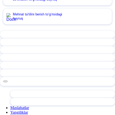
Mehnat ta’tilini berish toʻgʻrisidagi
buyruq
Maslahatlar
Yangiliklar