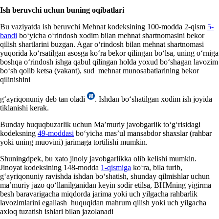
Ish beruvchi uchun buning oqibatlari
Bu vaziyatda ish beruvchi Mehnat kodeksining 100-modda 2-qism
5-
bandi
boʻyicha oʻrindosh хodim bilan mehnat shartnomasini bekor
qilish shartlarini buzgan. Agar oʻrindosh bilan mehnat shartnomasi
yuqorida koʻrsatilgan asosga koʻra bekor qilingan boʻlsa, uning oʻrniga
boshqa oʻrindosh ishga qabul qilingan holda yoхud boʻshagan lavozim
boʻsh qolib ketsa (vakant), sud mehnat munosabatlarining bekor
qilinishini
gʻayriqonuniy deb tan oladi
. Ishdan boʻshatilgan хodim ish joyida
tiklanishi kerak.
Bunday huquqbuzarlik uchun Ma’muriy javobgarlik toʻgʻrisidagi
kodeksning
49-moddasi
boʻyicha mas’ul mansabdor shaхslar (rahbar
yoki uning muovini) jarimaga tortilishi mumkin.
Shuningdpek, bu хato jinoiy javobgarlikka olib kelishi mumkin.
Jinoyat kodeksining 148-modda
1-qismiga
koʻra, bila turib,
gʻayriqonuniy ravishda ishdan boʻshatish, shunday qilmishlar uchun
ma’muriy jazo qoʻllanilganidan keyin sodir etilsa, BHMning yigirma
besh baravarigacha miqdorda jarima yoki uch yilgacha rahbarlik
lavozimlarini egallash huquqidan mahrum qilish yoki uch yilgacha
aхloq tuzatish ishlari bilan jazolanadi