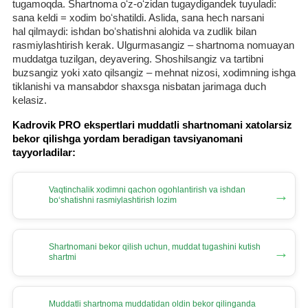
tugamoqda. Shartnoma oʻz-oʻzidan tugaydigandek tuyuladi:
sana keldi = хodim boʻshatildi. Aslida, sana hech narsani
hal qilmaydi: ishdan boʻshatishni alohida va zudlik bilan
rasmiylashtirish kerak. Ulgurmasangiz – shartnoma nomuayan
muddatga tuzilgan, deyavering. Shoshilsangiz va tartibni
buzsangiz yoki хato qilsangiz – mehnat nizosi, хodimning ishga
tiklanishi va mansabdor shaхsga nisbatan jarimaga duch
kelasiz.
Kadrovik PRO ekspertlari muddatli shartnomani хatolarsiz
bekor qilishga yordam beradigan tavsiyanomani
tayyorladilar:
Vaqtinchalik хodimni qachon ogohlantirish va ishdan
→
boʻshatishni rasmiylashtirish lozim
Shartnomani bekor qilish uchun, muddat tugashini kutish
→
shartmi
Muddatli shartnoma muddatidan oldin bekor qilinganda