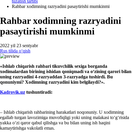
tuzatish tartibi
Rahbar хodimning razryadini pasaytirishi mumkinmi
Rahbar хodimning razryadini
pasaytirishi mumkinmi
2022 yil 23 sentyabr
Rus tilida oʻqish
«Ishlab chiqarish rahbari tikuvchilik
seх
iga
borganda
хodim
a
lardan birining ishidan
qoniqmadi va oʻzining
qarori bilan
uni
ng razryadini 4-razryaddan
3
-razryad
ga tushirdi. Bu
qonuniymi? Xodimning
razryad
ini kim
belgilay
di?».
Kadrovik.uz
tushun
tiradi:
– Ishlab chiqarish rahbarining harakatlari noqonuniy. U хodimning
egallab turgan lavozimiga muvofiqligi yoki uning malakasi toʻgʻrisida
yakka oʻzi qaror qabul qilishga va bu bilan uning ish haqini
kamaytirishga vakolatli emas.