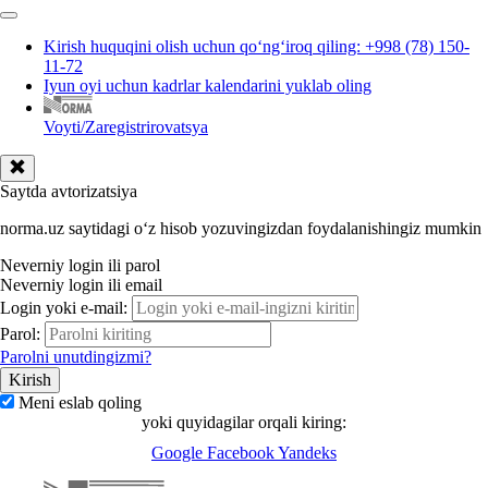
Kirish huquqini olish uchun qoʻngʻiroq qiling: +998 (78) 150-
11-72
Iyun oyi uchun kadrlar kalendarini yuklab oling
Voyti/Zaregistrirovatsya
Saytda avtorizatsiya
norma.uz saytidagi oʻz hisob yozuvingizdan foydalanishingiz mumkin
Neverniy login ili parol
Neverniy login ili email
Login yoki e-mail:
Parol:
Parolni unutdingizmi?
Meni eslab qoling
yoki quyidagilar orqali kiring:
Google
Facebook
Yandeks