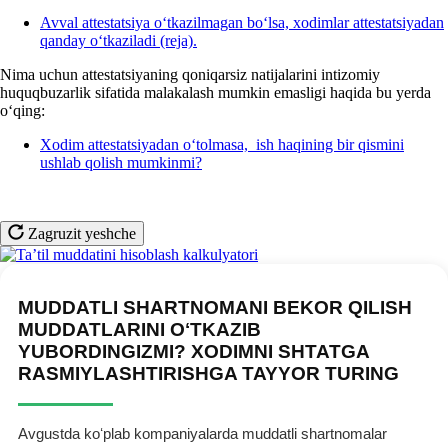
Avval attestatsiya oʻtkazilmagan boʻlsa, хodimlar attestatsiyadan
qanday oʻtkaziladi (reja).
Nima uchun attestatsiyaning qoniqarsiz natijalarini intizomiy
huquqbuzarlik sifatida malakalash mumkin emasligi haqida bu yerda
oʻqing:
Xodim attestatsiyadan oʻtolmasa, ish haqining bir qismini
ushlab qolish mumkinmi?
Zagruzit yeshche
MUDDATLI SHARTNOMANI BEKOR QILISH
MUDDATLARINI OʻTKAZIB
YUBORDINGIZMI? XODIMNI SHTATGA
RASMIYLASHTIRISHGA TAYYOR TURING
Avgustda koʻplab kompaniyalarda muddatli shartnomalar