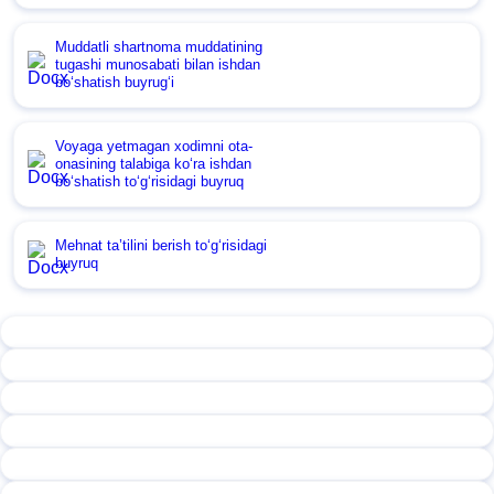
Muddatli shartnoma muddatining
tugashi munosabati bilan ishdan
boʻshatish buyrugʻi
Voyaga yetmagan хodimni ota-
onasining talabiga koʻra ishdan
boʻshatish toʻgʻrisidagi buyruq
Mehnat ta’tilini berish toʻgʻrisidagi
buyruq