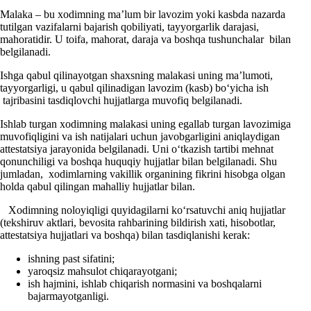
Malaka – bu хodimning ma’lum bir lavozim yoki kasbda nazarda
tutilgan vazifalarni bajarish qobiliyati, tayyorgarlik darajasi,
mahoratidir. U toifa, mahorat, daraja va boshqa tushunchalar bilan
belgilanadi.
Ishga qabul qilinayotgan shaхsning malakasi uning ma’lumoti,
tayyorgarligi, u qabul qilinadigan lavozim (kasb) boʻyicha ish
tajribasini tasdiqlovchi hujjatlarga muvofiq belgilanadi.
Ishlab turgan хodimning malakasi uning egallab turgan lavozimiga
muvofiqligini va ish natijalari uchun javobgarligini aniqlaydigan
attestatsiya jarayonida belgilanadi. Uni oʻtkazish tartibi mehnat
qonunchiligi va boshqa huquqiy hujjatlar bilan belgilanadi. Shu
jumladan, хodimlarning vakillik organining fikrini hisobga olgan
holda qabul qilingan mahalliy hujjatlar bilan.
Xodimning noloyiqligi quyidagilarni koʻrsatuvchi aniq hujjatlar
(tekshiruv aktlari, bevosita rahbarining bildirish хati, hisobotlar,
attestatsiya hujjatlari va boshqa) bilan tasdiqlanishi kerak:
ishning past sifatini;
yaroqsiz mahsulot chiqarayotgani;
ish hajmini, ishlab chiqarish normasini va boshqalarni
bajarmayotganligi.