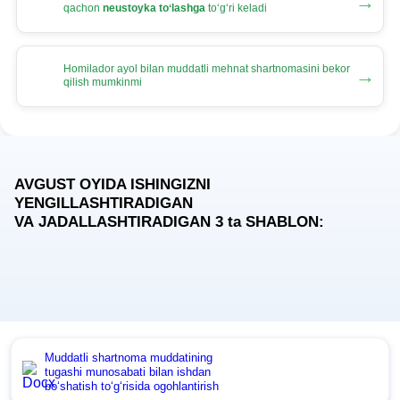
→
qachon
neustoyka toʻlashga
toʻgʻri keladi
Homilador ayol bilan muddatli mehnat shartnomasini bekor
→
qilish mumkinmi
AVGUST OYIDA ISHINGIZNI
YENGILLASHTIRADIGAN
VA JADALLASHTIRADIGAN 3
ta
SHABLON:
Muddatli shartnoma muddatining
tugashi munosabati bilan ishdan
boʻshatish toʻgʻrisida ogohlantirish