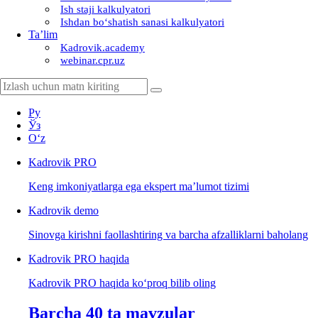
Ish staji kalkulyatori
Ishdan boʻshatish sanasi kalkulyatori
Ta’lim
Kadrovik.academy
webinar.cpr.uz
Ру
Ўз
Oʻz
Kadrovik
PRO
Keng imkoniyatlarga ega ekspert ma’lumot tizimi
Kadrovik
demo
Sinovga kirishni faollashtiring va barcha afzalliklarni baholang
Kadrovik PRO haqida
Kadrovik PRO haqida koʻproq bilib oling
Barcha 40 ta mavzular