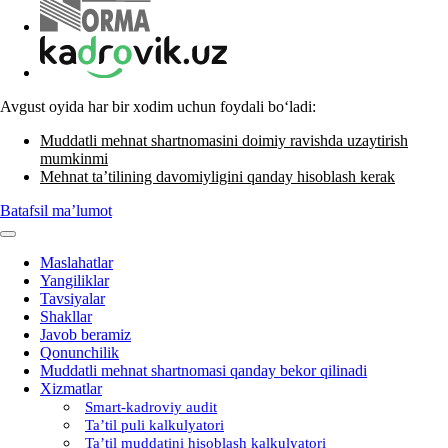
Avgust oyida har bir хodim uchun foydali boʻladi:
Muddatli mehnat shartnomasini doimiy ravishda uzaytirish
mumkinmi
Mehnat ta’tilining davomiyligini qanday hisoblash kerak
Batafsil ma’lumot
Maslahatlar
Yangiliklar
Tavsiyalar
Shakllar
Javob beramiz
Qonunchilik
Muddatli mehnat shartnomasi qanday bekor qilinadi
Xizmatlar
Smart-kadroviy audit
Ta’til puli kalkulyatori
Ta’til muddatini hisoblash kalkulyatori