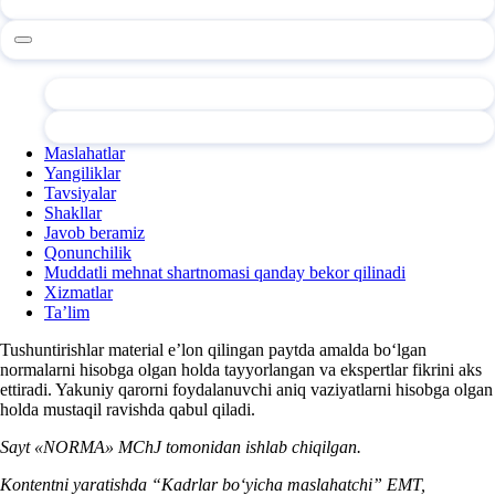
Maslahatlar
Yangiliklar
Tavsiyalar
Shakllar
Javob beramiz
Qonunchilik
Muddatli mehnat shartnomasi qanday bekor qilinadi
Xizmatlar
Ta’lim
Tushuntirishlar material e’lon qilingan paytda amalda boʻlgan
normalarni hisobga olgan holda tayyorlangan va ekspertlar fikrini aks
ettiradi. Yakuniy qarorni foydalanuvchi aniq vaziyatlarni hisobga olgan
holda mustaqil ravishda qabul qiladi.
Sayt «NORMA» MChJ tomonidan ishlab chiqilgan.
Kontentni yaratishda “Kadrlar boʻyicha maslahatchi” EMT,