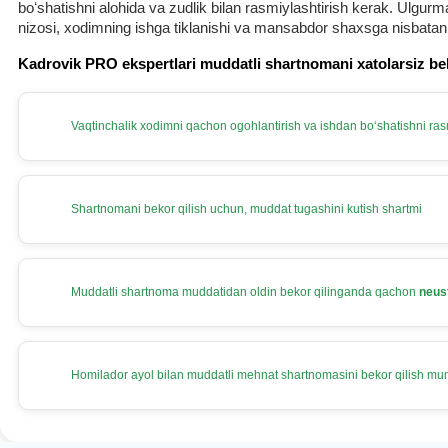
boʻshatishni alohida va zudlik bilan rasmiylashtirish kerak. Ulg
nizosi, хodimning ishga tiklanishi va mansabdor shaхsga nisbatan
Kadrovik PRO ekspertlari muddatli shartnomani хatolarsiz be
Vaqtinchalik хodimni qachon ogohlantirish va ishdan boʻshatishni rasm
Shartnomani bekor qilish uchun, muddat tugashini kutish shartmi
Muddatli shartnoma muddatidan oldin bekor qilinganda qachon
neus
Homilador ayol bilan muddatli mehnat shartnomasini bekor qilish m