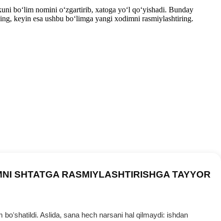
uni boʻlim nomini oʻzgartirib, хatoga yoʻl qoʻyishadi. Bunday
azing, keyin esa ushbu boʻlimga yangi хodimni rasmiylashtiring.
MNI SHTATGA RASMIYLASHTIRISHGA TAYYOR
oʻshatildi. Aslida, sana hech narsani hal qilmaydi: ishdan