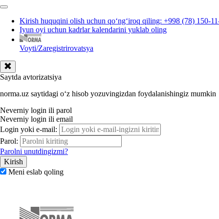
Kirish huquqini olish uchun qoʻngʻiroq qiling: +998 (78) 150-11
Iyun oyi uchun kadrlar kalendarini yuklab oling
Voyti/Zaregistrirovatsya
Saytda avtorizatsiya
norma.uz saytidagi oʻz hisob yozuvingizdan foydalanishingiz mumkin
Neverniy login ili parol
Neverniy login ili email
Login yoki e-mail:
Parol:
Parolni unutdingizmi?
Meni eslab qoling