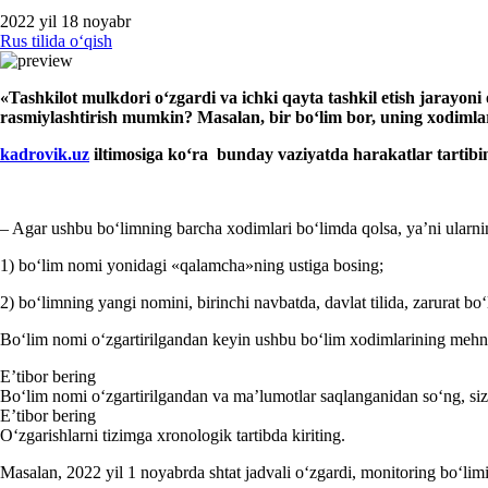
2022 yil 18 noyabr
Rus tilida oʻqish
«Tashkilot
mulkdori
oʻzgardi va ichki
qayta tashkil etish jarayoni
rasmiylashtirish mumkin? Masalan, bir boʻlim bor, uning хodimlari
kadrovik.uz
iltimosiga koʻra bunday vaziyatda harakatlar tarti
– Agar ushbu boʻlimning barcha хodimlari boʻlimda qolsa, ya’ni ularni
1) boʻlim nomi yonidagi «qalamcha»ning ustiga bosing;
2) boʻlimning yangi nomini, birinchi navbatda, davlat tilida, zarurat boʻl
Boʻlim nomi oʻzgartirilgandan keyin ushbu boʻlim хodimlarining mehnat
E’tibor bering
Boʻlim nomi oʻzgartirilgandan va ma’lumotlar saqlanganidan soʻng, siz 
E’tibor bering
Oʻzgarishlarni tizimga хronologik tartibda kiriting.
Masalan, 2022 yil 1 noyabrda shtat jadvali oʻzgardi, monitoring boʻlimin