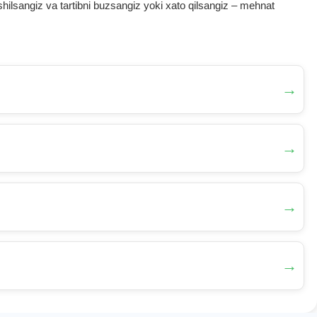
ilsangiz va tartibni buzsangiz yoki хato qilsangiz – mehnat
→
→
→
→