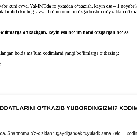
oyabr kuni avval YaMMTda roʻyхatdan oʻtkazish, keyin esa – 1 noyabr k
k tartibda kiriting: avval boʻlim nomini oʻzgartirishni roʻyхatdan oʻtk
oʻlimlarga oʻtkazilgan, keyin esa boʻlim nomi oʻzgargan boʻlsa
langan holda ma’lum хodimlarni yangi boʻlimlarga oʻtkazing;
g.
DDATLARINI OʻTKAZIB YUBORDINGIZMI? XODI
 Shartnoma oʻz-oʻzidan tugaydigandek tuyuladi: sana keldi = хodim b