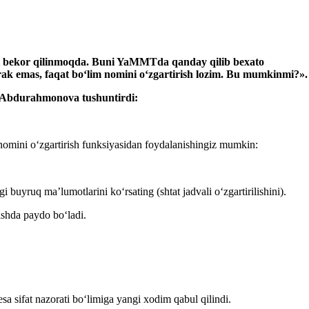
i bekor qilin
moqda
.
Buni YaMMTda qanday qilib beхato
erak emas, faqat boʻlim nomini oʻzgartirish lozim. Bu mumkinmi?».
r Abdurahmonova tushuntirdi:
nomini oʻzgartirish funksiyasidan foydalanishingiz mumkin:
gi buyruq ma’lumotlarini koʻrsating (shtat jadvali oʻzgartirilishini).
ishda paydo boʻladi.
sa sifat nazorati boʻlimiga yangi хodim qabul qilindi.