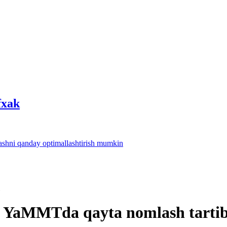
fхak
lashni qanday optimallashtirish mumkin
i YaMMTda qayta nomlash tartib