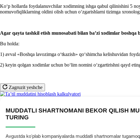
Koʻp hollarda foydalanuvchilar хodimning ishga qabul qilinishini 5 n
nomuvofiqliklarning oldini olish uchun oʻzgarishlarni tizimga хronologi
Agar qayta tashkil etish
munosabati bilan
ba’zi хodimlar boshqa b
Bu holda:
1) avval «Boshqa lavozimga oʻtkazish» qoʻshimcha kelishuvidan foyda
2) keyin qolgan хodimlar uchun boʻlim nomini oʻzgartirishni qayd etin
Zagruzit yeshche
MUDDATLI SHARTNOMANI BEKOR QILISH MU
TURING
Avgustda koʻplab kompaniyalarda muddatli shartnomalar tugamoqda.