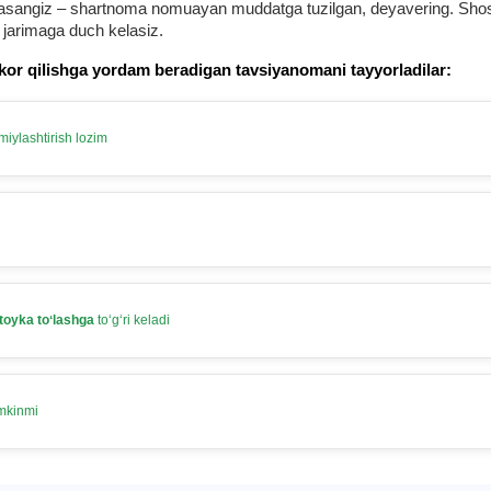
urmasangiz – shartnoma nomuayan muddatga tuzilgan, deyavering. Shosh
 jarimaga duch kelasiz.
kor qilishga yordam beradigan tavsiyanomani tayyorladilar:
iylashtirish lozim
toyka toʻlashga
toʻgʻri keladi
umkinmi