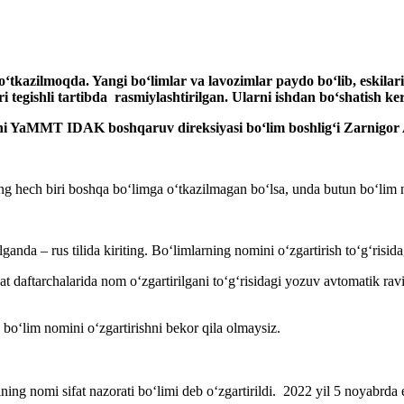
oʻt
kazil
moqda. Yangi boʻlimlar va lavozimlar paydo boʻl
ib
,
e
skilar
 tegishli tartibda rasmiylashtirilgan. Ularni ishdan boʻshatish k
bini YaMMT IDAK boshqaruv direksiyasi boʻlim boshligʻi Zarnigo
ng hech biri boshqa boʻlimga oʻtkazilmagan boʻlsa, unda butun boʻlim 
ganda – rus tilida kiriting. Boʻlimlarning nomini oʻzgartirish toʻgʻrisida
 daftarchalarida nom oʻzgartirilgani toʻgʻrisidagi yozuv avtomatik rav
boʻlim nomini oʻzgartirishni bekor qila olmaysiz.
ing nomi sifat nazorati boʻlimi deb oʻzgartirildi. 2022 yil 5 noyabrda e