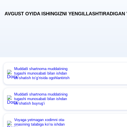
AVGUST OYIDA ISHINGIZNI YENGILLASHTIRADIGAN
Muddatli shartnoma muddatining
tugashi munosabati bilan ishdan
boʻshatish toʻgʻrisida ogohlantirish
Muddatli shartnoma muddatining
tugashi munosabati bilan ishdan
boʻshatish buyrugʻi
Voyaga yetmagan хodimni ota-
onasining talabiga koʻra ishdan