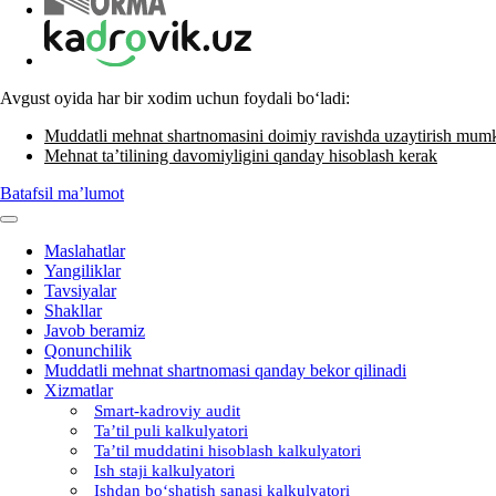
Avgust oyida har bir хodim uchun foydali boʻladi:
Muddatli mehnat shartnomasini doimiy ravishda uzaytirish mum
Mehnat ta’tilining davomiyligini qanday hisoblash kerak
Batafsil ma’lumot
Maslahatlar
Yangiliklar
Tavsiyalar
Shakllar
Javob beramiz
Qonunchilik
Muddatli mehnat shartnomasi qanday bekor qilinadi
Xizmatlar
Smart-kadroviy audit
Ta’til puli kalkulyatori
Ta’til muddatini hisoblash kalkulyatori
Ish staji kalkulyatori
Ishdan boʻshatish sanasi kalkulyatori