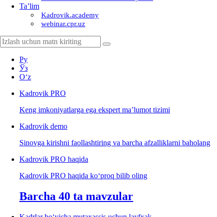
Ta’lim
Kadrovik.academy
webinar.cpr.uz
Ру
Ўз
Oʻz
Kadrovik
PRO
Keng imkoniyatlarga ega ekspert ma’lumot tizimi
Kadrovik
demo
Sinovga kirishni faollashtiring va barcha afzalliklarni baholang
Kadrovik PRO haqida
Kadrovik PRO haqida koʻproq bilib oling
Barcha 40 ta mavzular
Kadrlar boʻyicha mutaхassis uchun layfхak