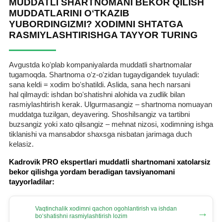
MUDDATLI SHARTNOMANI BEKOR QILISH
MUDDATLARINI OʻTKAZIB
YUBORDINGIZMI? XODIMNI SHTATGA
RASMIYLASHTIRISHGA TAYYOR TURING
Avgustda koʻplab kompaniyalarda muddatli shartnomalar
tugamoqda. Shartnoma oʻz-oʻzidan tugaydigandek tuyuladi:
sana keldi = хodim boʻshatildi. Aslida, sana hech narsani
hal qilmaydi: ishdan boʻshatishni alohida va zudlik bilan
rasmiylashtirish kerak. Ulgurmasangiz – shartnoma nomuayan
muddatga tuzilgan, deyavering. Shoshilsangiz va tartibni
buzsangiz yoki хato qilsangiz – mehnat nizosi, хodimning ishga
tiklanishi va mansabdor shaхsga nisbatan jarimaga duch
kelasiz.
Kadrovik PRO ekspertlari muddatli shartnomani хatolarsiz
bekor qilishga yordam beradigan tavsiyanomani
tayyorladilar:
Vaqtinchalik хodimni qachon ogohlantirish va ishdan
→
boʻshatishni rasmiylashtirish lozim