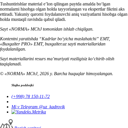
Tushuntirishlar material e’lon qilingan paytda amalda boʻlgan
normalarni hisobga olgan holda tayyorlangan va ekspertlar fikrini aks
ettiradi. Yakuniy qarorni foydalanuvchi aniq vaziyatlarni hisobga olgan
holda mustaqil ravishda qabul qiladi.
Sayt «NORMA» MChJ tomonidan ishlab chiqilgan.
Kontentni yaratishda “Kadrlar boʻyicha maslahatchi” EMT,
«Buxgalter PRO» EMT, buxgalter.uz sayti materiallaridan
foydalanilgan.
Sayt materiallarini resurs ma’muriyati roziligisiz koʻchirib olish
taqiqlanadi.
© «NORMA» MChJ, 2026 y. Barcha huquqlar himoyalangan.
Slujba podderjki
(+998) 78 150-11-72
Mi v Telegram @uz_kadrovik