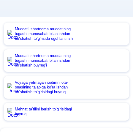
Muddatli shartnoma muddatining
tugashi munosabati bilan ishdan
boʻshatish toʻgʻrisida ogohlantirish
Muddatli shartnoma muddatining
tugashi munosabati bilan ishdan
boʻshatish buyrugʻi
Voyaga yetmagan хodimni ota-
onasining talabiga koʻra ishdan
boʻshatish toʻgʻrisidagi buyruq
Mehnat ta’tilini berish toʻgʻrisidagi
buyruq