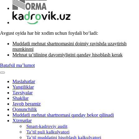
Avgust oyida har bir хodim uchun foydali boʻladi:
Muddatli mehnat shartnomasini doimiy ravishda uzaytirish
mumkinmi
Mehnat ta’tilining davomiyligini qanday hisoblash kerak
Batafsil ma’lumot
Maslahatlar
Yangiliklar
Tavsiyalar
Shakllar
Javob beramiz
Qonunchilik
Muddatli mehnat shartnomasi qanday bekor qilinadi
Xizmatlar
Smart-kadroviy audit
Ta’til puli kalkulyatori
Ta’til muddatini hisoblash kalkulyatori