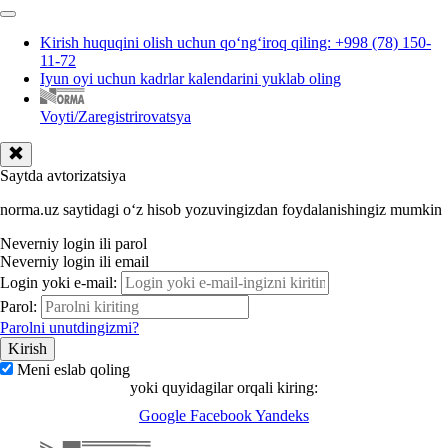
Kirish huquqini olish uchun qoʻngʻiroq qiling: +998 (78) 150-
11-72
Iyun oyi uchun kadrlar kalendarini yuklab oling
Voyti/Zaregistrirovatsya
Saytda avtorizatsiya
norma.uz saytidagi oʻz hisob yozuvingizdan foydalanishingiz mumkin
Neverniy login ili parol
Neverniy login ili email
Login yoki e-mail:
Parol:
Parolni unutdingizmi?
Meni eslab qoling
yoki quyidagilar orqali kiring:
Google
Facebook
Yandeks