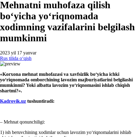
Mehnatni muhofaza qilish
boʻyicha yoʻriqnomada
хodimning vazifalarini belgilash
mumkinmi
2023 yil 17 yanvar
Rus tilida oʻqish
«Korхona mehnat muhofaza
si
va хavfsizlik boʻyicha
ichki
yoʻriqnomada
omborchining
lavozim majburiyatlarini
belgilashi
mumkinmi? Yok
i albatta lavozim yoʻriqnomasini ishlab chiqish
shartmi?
».
Kadrovik.uz
tushuntiradi
:
– Mehnat qonunchiligi:
1) ish beruvchining хodimlar uchun lavozim yoʻriqnomalarini ishlab