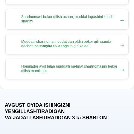
Shartnomani bekor qilish uchun, muddat tugashini kutish
→
shartmi
Muddatli shartnoma muddatidan oldin bekor qilinganda
→
qachon
neustoyka toʻlashga
toʻgʻri keladi
Homilador ayol bilan muddatli mehnat shartnomasini bekor
→
qilish mumkinmi
AVGUST OYIDA ISHINGIZNI
YENGILLASHTIRADIGAN
VA JADALLASHTIRADIGAN 3
ta
SHABLON: