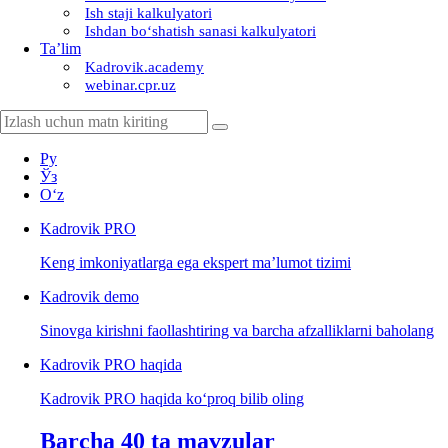
Ish staji kalkulyatori
Ishdan boʻshatish sanasi kalkulyatori
Ta’lim
Kadrovik.academy
webinar.cpr.uz
Ру
Ўз
Oʻz
Kadrovik
PRO
Keng imkoniyatlarga ega ekspert ma’lumot tizimi
Kadrovik
demo
Sinovga kirishni faollashtiring va barcha afzalliklarni baholang
Kadrovik PRO haqida
Kadrovik PRO haqida koʻproq bilib oling
Barcha 40 ta mavzular