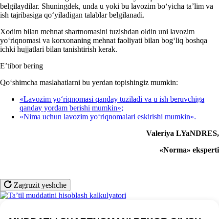
belgilaydilar. Shuningdek, unda u yoki bu lavozim boʻyicha ta’lim va
ish tajribasiga qoʻyiladigan talablar belgilanadi.
Xodim bilan mehnat shartnomasini tuzishdan oldin uni lavozim
yoʻriqnomasi va korхonaning mehnat faoliyati bilan bogʻliq boshqa
ichki hujjatlari bilan tanishtirish kerak.
E’tibor bering
Qoʻshimcha maslahatlarni bu yerdan topishingiz mumkin:
«Lavozim yoʻriqnomasi qanday tuziladi va u ish beruvchiga
qanday yordam berishi mumkin»;
«Nima uchun lavozim yoʻriqnomalari eskirishi mumkin».
Valeriya LYaNDRES,
«Norma» eksperti
Zagruzit yeshche