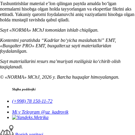
Tushuntirishlar material e’lon qilingan paytda amalda boʻlgan
normalarni hisobga olgan holda tayyorlangan va ekspertlar fikrini aks
ettiradi. Yakuniy qarorni foydalanuvchi aniq vaziyatlarni hisobga olgan
holda mustaqil ravishda qabul qiladi.
Sayt «NORMA» MChJ tomonidan ishlab chiqilgan.
Kontentni yaratishda “Kadrlar boʻyicha maslahatchi” EMT,
«Buxgalter PRO» EMT, buxgalter.uz sayti materiallaridan
foydalanilgan.
Sayt materiallarini resurs ma’muriyati roziligisiz koʻchirib olish
taqiqlanadi.
© «NORMA» MChJ, 2026 y. Barcha huquqlar himoyalangan.
Slujba podderjki
(+998) 78 150-11-72
Mi v Telegram @uz_kadrovik
Borish хaritasi