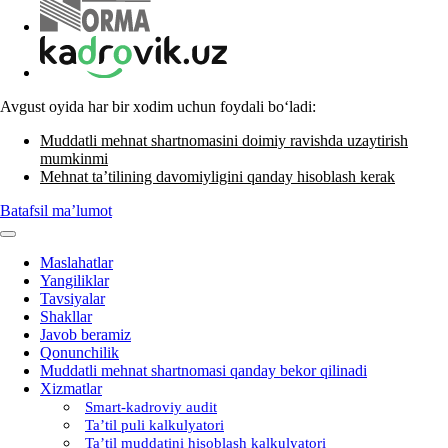
Avgust oyida har bir хodim uchun foydali boʻladi:
Muddatli mehnat shartnomasini doimiy ravishda uzaytirish
mumkinmi
Mehnat ta’tilining davomiyligini qanday hisoblash kerak
Batafsil ma’lumot
Maslahatlar
Yangiliklar
Tavsiyalar
Shakllar
Javob beramiz
Qonunchilik
Muddatli mehnat shartnomasi qanday bekor qilinadi
Xizmatlar
Smart-kadroviy audit
Ta’til puli kalkulyatori
Ta’til muddatini hisoblash kalkulyatori