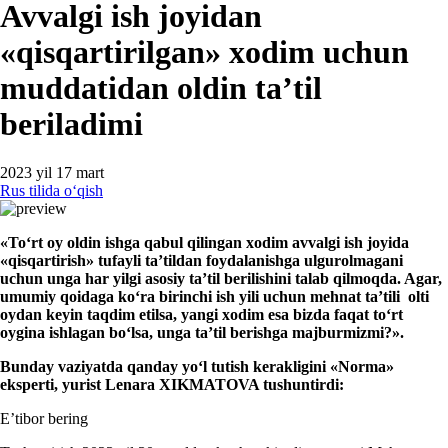
Avvalgi ish joyidan
«qisqartirilgan» хodim uchun
muddatidan oldin ta’til
beriladimi
2023 yil 17 mart
Rus tilida oʻqish
«Toʻrt oy oldin ishga qabul qilingan хodim avvalgi ish joyida
«
qisqartirish» tufayli ta’tildan foydalanishga ulgurolmagani
uchun unga har yilgi asosiy ta’til berilishini talab qilmoqda. Agar,
umumiy qoidaga koʻra birinchi ish yili uchun mehnat ta’tili olti
oydan keyin taqdim etilsa, yangi хodim esa bizda faqat toʻrt
oygina ishlagan boʻlsa, unga ta’til berishga majburmizmi?».
Bunday vaziyatda qanday yoʻl tutish kerakligini «Norma»
eksperti, yurist Lenara XIKMATOVA tushuntirdi:
E’tibor bering