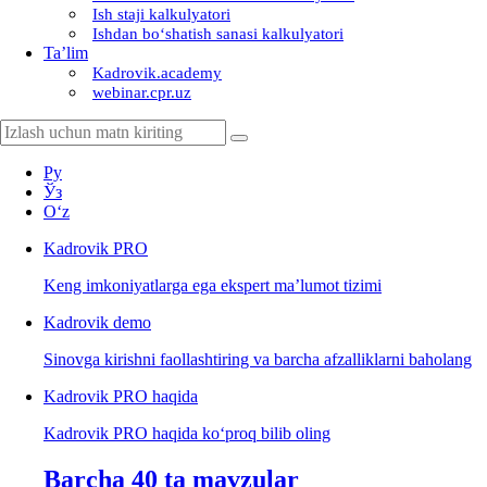
Ish staji kalkulyatori
Ishdan boʻshatish sanasi kalkulyatori
Ta’lim
Kadrovik.academy
webinar.cpr.uz
Ру
Ўз
Oʻz
Kadrovik
PRO
Keng imkoniyatlarga ega ekspert ma’lumot tizimi
Kadrovik
demo
Sinovga kirishni faollashtiring va barcha afzalliklarni baholang
Kadrovik PRO haqida
Kadrovik PRO haqida koʻproq bilib oling
Barcha 40 ta mavzular