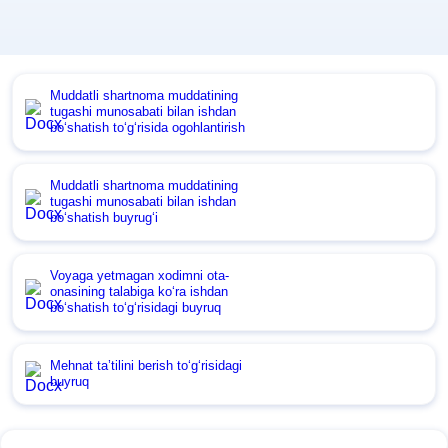
Muddatli shartnoma muddatining
tugashi munosabati bilan ishdan
boʻshatish toʻgʻrisida ogohlantirish
Muddatli shartnoma muddatining
tugashi munosabati bilan ishdan
boʻshatish buyrugʻi
Voyaga yetmagan хodimni ota-
onasining talabiga koʻra ishdan
boʻshatish toʻgʻrisidagi buyruq
Mehnat ta’tilini berish toʻgʻrisidagi
buyruq