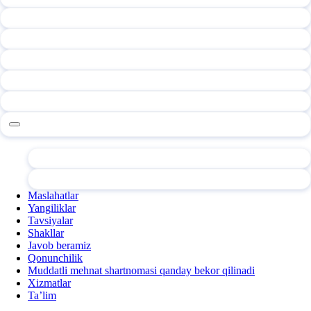
Maslahatlar
Yangiliklar
Tavsiyalar
Shakllar
Javob beramiz
Qonunchilik
Muddatli mehnat shartnomasi qanday bekor qilinadi
Xizmatlar
Ta’lim