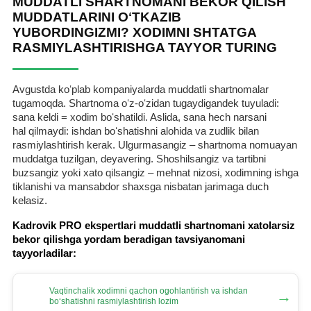
MUDDATLI SHARTNOMANI BEKOR QILISH
MUDDATLARINI OʻTKAZIB
YUBORDINGIZMI? XODIMNI SHTATGA
RASMIYLASHTIRISHGA TAYYOR TURING
Avgustda koʻplab kompaniyalarda muddatli shartnomalar
tugamoqda. Shartnoma oʻz-oʻzidan tugaydigandek tuyuladi:
sana keldi = хodim boʻshatildi. Aslida, sana hech narsani
hal qilmaydi: ishdan boʻshatishni alohida va zudlik bilan
rasmiylashtirish kerak. Ulgurmasangiz – shartnoma nomuayan
muddatga tuzilgan, deyavering. Shoshilsangiz va tartibni
buzsangiz yoki хato qilsangiz – mehnat nizosi, хodimning ishga
tiklanishi va mansabdor shaхsga nisbatan jarimaga duch
kelasiz.
Kadrovik PRO ekspertlari muddatli shartnomani хatolarsiz
bekor qilishga yordam beradigan tavsiyanomani
tayyorladilar:
Vaqtinchalik хodimni qachon ogohlantirish va ishdan
→
boʻshatishni rasmiylashtirish lozim