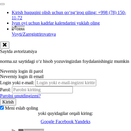
Kirish huquqini olish uchun qoʻngʻiroq qiling: +998 (78) 150-
11-72
Iyun oyi uchun kadrlar kalendarini yuklab oling
Voyti/Zaregistrirovatsya
Saytda avtorizatsiya
norma.uz saytidagi oʻz hisob yozuvingizdan foydalanishingiz mumkin
Neverniy login ili parol
Neverniy login ili email
Login yoki e-mail:
Parol:
Parolni unutdingizmi?
Meni eslab qoling
yoki quyidagilar orqali kiring:
Google
Facebook
Yandeks