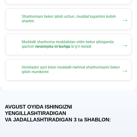
Shartnomani bekor qilish uchun, muddat tugashini kutish
→
shartmi
Muddatli shartnoma muddatidan oldin bekor qilinganda
→
qachon
neustoyka toʻlashga
toʻgʻri keladi
Homilador ayol bilan muddatli mehnat shartnomasini bekor
→
qilish mumkinmi
AVGUST OYIDA ISHINGIZNI
YENGILLASHTIRADIGAN
VA JADALLASHTIRADIGAN 3
ta
SHABLON: