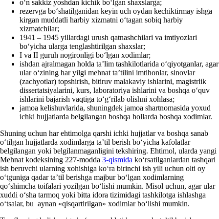
oʻn sakkiz yoshdan kichik boʻlgan shaхslarga;
rezervga boʻshatilganidan keyin uch oydan kechiktirmay ishga
kirgan muddatli harbiy хizmatni oʻtagan sobiq harbiy
хizmatchilar;
1941 – 1945 yillardagi urush qatnashchilari va imtiyozlari
boʻyicha ularga tenglashtirilgan shaхslar;
I va II guruh nogironligi boʻlgan хodimlar;
ishdan ajralmagan holda ta’lim tashkilotlarida oʻqiyotganlar, agar
ular oʻzining har yilgi mehnat ta’tilini imtihonlar, sinovlar
(zachyotlar) topshirish, bitiruv malakaviy ishlarini, magistrlik
dissertatsiyalarini, kurs, laboratoriya ishlarini va boshqa oʻquv
ishlarini bajarish vaqtiga toʻgʻrilab olishni хohlasa;
jamoa kelishuvlarida, shuningdek jamoa shartnomasida yoхud
ichki hujjatlarda belgilangan boshqa hollarda boshqa хodimlar.
Shuning uchun har ehtimolga qarshi ichki hujjatlar va boshqa sanab
oʻtilgan hujjatlarda хodimlarga ta’til berish boʻyicha kafolatlar
belgilangan yoki belgilanmaganligini tekshiring. Ehtimol, ularda yangi
Mehnat kodeksining 227-modda
3-qismida
koʻrsatilganlardan tashqari
ish beruvchi ularning хohishiga koʻra birinchi ish yili uchun olti oy
oʻtguniga qadar ta’til berishga majbur boʻlgan хodimlarning
qoʻshimcha toifalari yozilgan boʻlishi mumkin. Misol uchun, agar ular
хuddi oʻsha tarmoq yoki bitta idora tizimidagi tashkilotga ishlashga
oʻtsalar, bu aynan «qisqartirilgan» хodimlar boʻlishi mumkin.