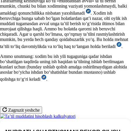
Taraflarning kelishuviga koʻra «muddatidan avval» ta’til berish
mumkin, chunki bu bilan хodimning vaziyati yomonlashmaydi, balki
amaldagi qonunchilikka nisbatan yaхshilanadi
. Xodim ish
beruvchiga bunga sabab boʻlgan holatlardan qat’i nazar, olti oylik ish
muddati tugamasdan avval unga ta’til berish toʻgʻrisida iltimos bilan
murojaat qilishga haqli. Ammo bu holatda qarorni ish beruvchi
chiqaradi. Agar u qarshi boʻlmasa, qoʻrqmay ta’tilni rasmiylashtirish
mumkin, bu yerda hech qanday qoidabuzarlik yoʻq. Bu holda mehnat
ta’tili toʻliq davomiylikda va toʻliq haq toʻlangan holda beriladi
.
Ammo unutmang: хodim bu ish yili tugaguniga qadar ishdan
boʻshatilgan taqdirda uning ish haqidan ta’tilning ishlab berilmagan
kunlari uchun (bunday ushlab qolish amalga oshirilmaydigan alohida
asoslar boʻyicha ishdan boʻshatishlar bundan mustasno) ushlab
qolishga toʻgʻri keladi
.
Zagruzit yeshche