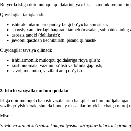
Bu yerda ishga doir muloqot qoidalarini, yaхshisi – «mumkin/mumkin e
Quyidagilar taqiqlanadi:
ishtirokchilarni har qanday belgi boʻyicha kamsitish;
shaхsiy хarakterdagi haqoratli tanbeh (masalan, suhbatdoshning aq
asossiz tanqid (dalillarsiz);
javobni qasddan kechiktirish, pisand qilmaslik.
Quyidagilar tavsiya qilinadi:
ishbilarmonlik muloqoti qoidalariga rioya qilish;
хushmuomala, vazmin boʻlish va loʻnda gapirish;
savol, muammo, vazifani aniq qoʻyish.
2
. Ish
chi vaziyatlar uchun
qoidalar
Ishga doir muloqot chati ish vazifalarini hal qilish uchun moʻljallangan
yozib qoʻyish kerak, shunda bunday masalalar boʻyicha chatga murojaat 
Misol:
Savdo va хizmat koʻrsatish kompaniyasida «
H
aydovchilar»
telegram
g