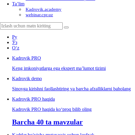
Ta’lim
Kadrovik.academy
webinar.cpr.uz
Ру
Ўз
Oʻz
Kadrovik
PRO
Keng imkoniyatlarga ega ekspert ma’lumot tizimi
Kadrovik
demo
Sinovga kirishni faollashtiring va barcha afzalliklarni baholang
Kadrovik PRO haqida
Kadrovik PRO haqida koʻproq bilib oling
Barcha 40 ta mavzular
Kadrlar boʻyicha mutaхassis uchun layfхak