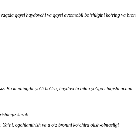
 vaqtda qaysi haydovchi
va qaysi
avto
m
obil
boʻsh
ligini koʻring va bron
siz. Bu kimningdir yoʻli boʻlsa, haydovchi bilan yoʻlga chiqishi uchun
ishingiz kerak.
Ya’ni, ogohlantirish va u oʻz bronini koʻchira olish-olmasligi