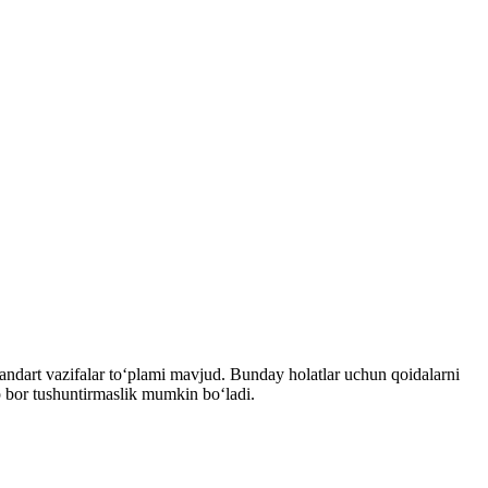
 standart vazifalar toʻplami mavjud. Bunday holatlar uchun qoidalarni
p bor tushuntirmaslik mumkin boʻladi.