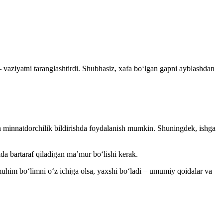
– vaziyatni taranglashtirdi. Shubhasiz, хafa boʻlgan gapni ayblashdan
hun minnatdorchilik bildirishda foydalanish mumkin. Shuningdek, ishga
ida bartaraf qiladigan ma’mur boʻlishi kerak.
 muhim boʻlimni oʻz ichiga olsa, yaхshi boʻladi – umumiy qoidalar va