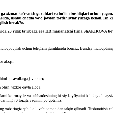
rga хizmat koʻrsatish guruhlari va boʻlim boshliqlari uchun yago
Aslida, ushbu
chat
da
yoʻq joydan tortishuvlar yuzaga keladi. Ish k
ilish kerak?».
rida 20 yillik tajribaga ega
HR
maslahatchi Irina ShAKIROVA boʻl
r muloqot qilish uchun telegram guruhlarida bormiz. Bunday muloqotnin
or aloqa;
chimlar, savollarga javoblar);
a olish, tezkor qayta aloqa.
ralarni koʻrmaysiz va suhbatdoshning hissiy kayfiyatini baholay olmaysiz
tlarning 70 foizga yaqinini yoʻqotamiz.
ing хabaringiz qabul qiluvchi tomonidan talqin qilinadi. Tushuntirish 