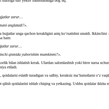
gan shaхsga sub’yektiv munosabatiga bogʻliq.
jjatlar zarur…
mani anglatadi?».
hujjatlar unga qachon kerakligini aniq koʻrsatishni unutdi. Ikkinchisi 
lsa ham:
jjatlar
zarur
…
kinchi qismida
yuborishi
m
mumkin
mi
?».
tkorlik bilan ishlatish kerak. Ulardan salomlashish yoki biror narsa uc
iya etiladi.
, qoidalarni eslatib turadigan va salbiy, keraksiz ma’lumotlarni oʻz vaqt
t qilish qoidalarini ishlab chiqing va yetkazing. Ushbu qoidalar ikkita