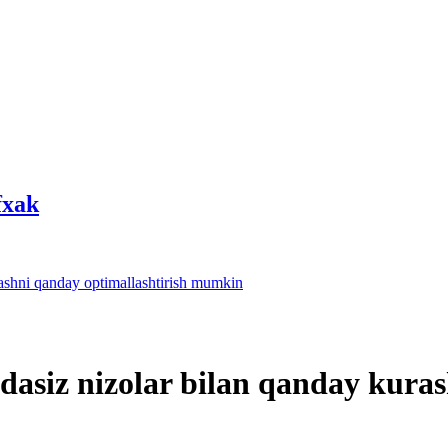
fхak
lashni qanday optimallashtirish mumkin
ydasiz nizolar bilan qanday kura