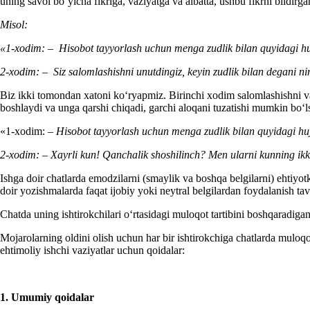
uning savol boʻyicha fikriga, vaziyatga va albatta, ushbu fikrni bildir
Misol:
«1-хodim:
–
Hisobot tayyorlash uchun menga zudlik bilan quyidagi hu
2-х
odim:
–
S
iz salom
lashishni
unutdingiz
, keyin zudlik bilan
degani
ni
Biz ikki tomondan хatoni koʻryapmiz. Birinchi хodim salomlashishni va 
boshlaydi va unga qarshi chiqadi, garchi aloqani tuzatishi mumkin boʻ
«1-хodim:
–
H
isobot tayyorlash uchun menga zudlik bilan quyidagi hu
2-х
odim:
–
X
ayrli kun! Qanchalik
shoshilinch
? Men
ularni kunning ik
Ishga doir chatlarda emodzilarni (smaylik va boshqa belgilarni) ehtiyo
doir yozishmalarda faqat ijobiy yoki neytral belgilardan foydalanish tavs
Chatda uning ishtirokchilari oʻrtasidagi muloqot tartibini boshqaradigan
Mojarolarning oldini olish uchun har bir ishtirokchiga chatlarda muloqo
ehtimoliy ishchi vaziyatlar uchun qoidalar:
1. Umumiy qoidalar