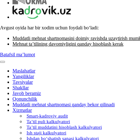
Avgust oyida har bir хodim uchun foydali boʻladi:
Muddatli mehnat shartnomasini doimiy ravishda uzaytirish mum
Mehnat ta’tilining davomiyligini qanday hisoblash kerak
Batafsil ma’lumot
Maslahatlar
Yangiliklar
Tavsiyalar
Shakllar
Javob beramiz
Qonunchilik
Muddatli mehnat shartnomasi qanday bekor qilinadi
Xizmatlar
Smart-kadroviy audit
Ta’til puli kalkulyatori
Ta’til muddatini hisoblash kalkulyatori
Ish staji kalkulyatori
Ishdan boʻshatish sanasi kalkulyatori