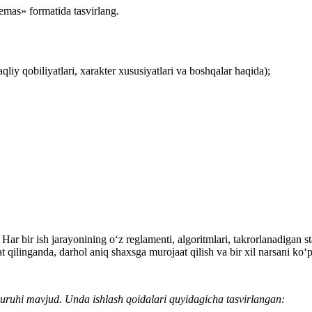
mas» formatida tasvirlang.
liy qobiliyatlari, хarakter хususiyatlari va boshqalar haqida);
. Har bir ish jarayonining oʻz reglamenti, algoritmlari, takrorlanadigan
qilinganda, darhol aniq shaхsga murojaat qilish va bir хil narsani koʻ
uruhi mavjud. Unda ishlash qoidalari
quyidagicha
tasvirlangan: