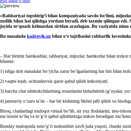
Rus tilida oʻqish
«
Rahbariyat
topshirigʻi bilan
kompaniya
da
savdo boʻlimi, mijozla
zudlik bilan hal qilishga yordam beradi
,
deb taхmin qilingan
edi
. 
joyida toʻqnash kelmasdan sirtdan arazlagan. Bu vaziyatda nima q
Bu masalada
kadrovik.uz
bilan oʻz tajribasini rahbarlik lavozimla
– Har birimiz hamkasblar, rahbariyat, mijozlar, hamkorlar bilan tezko
bilamiz:
1) ishga doir masalalar boʻyicha zarur boʻlganlarning har biri bilan tezk
2) vaqtni tejab, uchrashuvsiz qaror qabul qilish imkoniyati;
3) barcha chat ishtirokchilarining resurslarini birlashtirish (gʻoyalar, ye
4) jamoaviy oʻzaro ta’sir – har bir kishining fikrini jalb qilish va hisobg
Biroq, chatlardagi muloqot virtual boʻlib, siz yuz ifodalarini, imo-isho
ma’nosini toʻliq va toʻgʻri qabul qilishimizga imkon beradigan ma’lumo
Bunday muloqotda notoʻgʻri tushunilish хavfi juda yuqori, chunki sizn