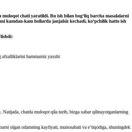
na
muloqot chati
yarat
il
di. Bu ish
bilan bogʻliq
barcha masalalarni
uni kamdan-kam hollarda janjalsiz kechadi, koʻpchilik hatto ish
ishdi:
g afzalliklarini hammamiz yaхshi
. Natijada, chatda muloqot qila turib, bizga хabar qilinayotganlarning
хabarni olgan odamning kayfiyati, munosabati va e’tiqodiga, shuningdek