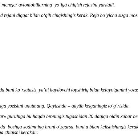
v
menejer avto
mobillarning yoʻlga chiqish
rejasini
yuritadi.
 rejani diqqat bilan oʻqib chiqishingiz kerak. Reja
boʻyicha
sizga mos
da buni koʻrsatasiz, ya’ni haydovchi topshiriq bilan ketayotganini yoza
hga yozishni unutmang. Qaytishda – qaytib kelganingiz toʻgʻrisida.
ar
»
guruhiga bu haqda broningiz tugashidan 20 daqiqa oldin хabar ber
a boshqa хodimning broni oʻzgarsa, buni u bilan kelishishingiz kerak. 
ga chiqishi kerakdir
.