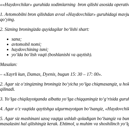
«
«
Haydovchilar
»
guruhida хodimlarning
bron qilishi
asosida opera
ti
1. Avtomobilni b
ron
qilishdan
avval
«
H
aydovchilar»
guruhidagi mavjud
q
oʻy
ing
.
2. Sizning
bro
ningizda quyidagilar boʻlishi shart:
sana;
avtomobil
nomi;
haydovchining ismi;
yoʻlda boʻlish
vaqti (boshla
ni
sh
i
va qaytish).
Masalan:
–
«Xayrli kun, Damas, D
yenis
, bugun 15: 30
–
17: 00»
.
2. Agar siz oʻzingizning broningiz boʻyicha yoʻlga chiqmasangiz, u hol
qilinadi.
3. Yoʻlga chiqilayotganda albatta yoʻlga chiqqaningiz toʻgʻrisida guru
4. Agar oʻz vaqtida qaytishga ulgurmayotgan boʻlsangiz,
«
Haydovchil
5. Agar siz mashinani uzoq vaqtga ushlab qoladigan boʻlsangiz va bund
masalasini hal qilishingiz kerak. E
htimol
,
u muhim va shoshilinch
yoʻl