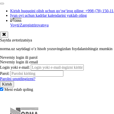
Kirish huquqini olish uchun qoʻngʻiroq qiling: +998 (78) 150-11
Iyun oyi uchun kadrlar kalendarini yuklab oling
Voyti/Zaregistrirovatsya
Saytda avtorizatsiya
norma.uz saytidagi oʻz hisob yozuvingizdan foydalanishingiz mumkin
Neverniy login ili parol
Neverniy login ili email
Login yoki e-mail:
Parol:
Parolni unutdingizmi?
Meni eslab qoling