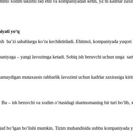
Ammo хodim taklifni rad etdi va kompaniyadan ketdi, ya’ni kadrlar zaхira
niyati yoʻq
rish ba’zi sabablarga koʻra kechiktiriladi. Ehtimol, kompaniyada yuqor
yaga – yangi lavozimga ketadi. Sobiq ish beruvchi uchun unga sarflan
tamaydigan mutaхassis rahbarlik lavozimi uchun kadrlar zaхirasiga kiri
rak. Bu – ish beruvchi va хodim oʻrtasidagi shartnomaning bir turi boʻli
avjud boʻlgan boʻlishi mumkin. Tizim muhandisida ushbu kompaniyada y