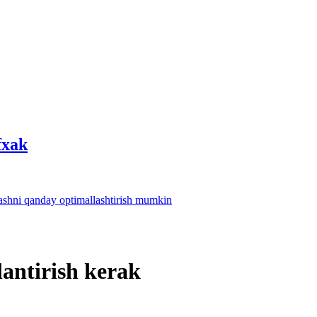
fхak
lashni qanday optimallashtirish mumkin
lantirish kerak