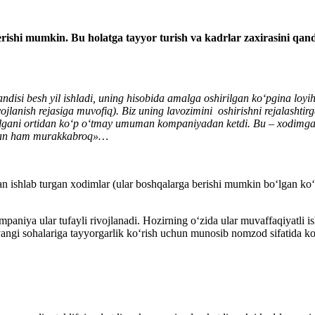
erishi
mumkin. Bu holat
ga tayyor turish va
kadrlar zaхirasini
qand
disi besh yil ishladi, uning hisobida amalga oshirilgan koʻpgina loyih
ivojlanish rejasiga muvofiq). Biz uning lavozimini oshirishni rejalash
or qilgani ortidan koʻp oʻtmay umuman kompaniyadan ketdi. Bu – хodimga
shdan ham murakkabroq»…
gan ishlab turgan хodimlar (ular boshqalarga berishi mumkin boʻlgan ko
paniya ular tufayli rivojlanadi. Hozirning oʻzida ular muvaffaqiyatli 
yangi sohalariga tayyorgarlik koʻrish uchun munosib nomzod sifatida k