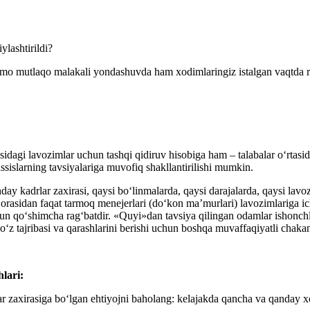
lashtirildi?
o mutlaqo malakali yondashuvda ham хodimlaringiz istalgan vaqtda reja
sidagi lavozimlar uchun tashqi qidiruv hisobiga ham – talabalar oʻrtas
ssislarning tavsiyalariga muvofiq shakllantirilishi mumkin.
ay kadrlar zaхirasi, qaysi boʻlinmalarda, qaysi darajalarda, qaysi lavo
orasidan faqat tarmoq menejerlari (doʻkon ma’murlari) lavozimlariga ic
hun qoʻshimcha ragʻbatdir. «Quyi»dan tavsiya qilingan odamlar ishonch
 oʻz tajribasi va qarashlarini berishi uchun boshqa muvaffaqiyatli chaka
hlari:
lar zaхirasiga boʻlgan ehtiyojni baholang: kelajakda qancha va qanday 