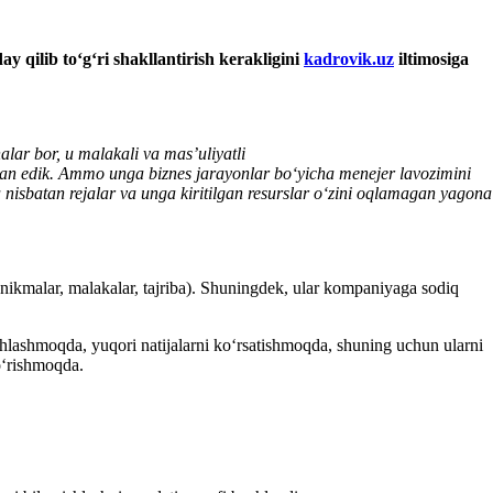
ay qilib toʻgʻri
shakllantirish
kerakligini
kadrovik.uz
iltimosiga
alar bor, u malakali va mas’uliyatli
tirgan edik. Ammo unga biznes jarayonlar boʻyicha menejer lavozimini
 nisbatan rejalar va unga kiritilgan resurslar oʻzini oqlamagan yagona
ʻnikmalar, malakalar, tajriba). Shuningdek, ular kompaniyaga sodiq
ishlashmoqda, yuqori natijalarni koʻrsatishmoqda, shuning uchun ularni
oʻrishmoqda.