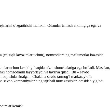
larini oʻzgartirishi mumkin. Odamlar tanlash erkinligiga ega va
ida (chiziqli lavozimlar uchun), nomzodlarning ma’lumotlar bazasida
zimlar uchun kerakligi haqida oʻz tushunchalariga ega boʻladi. Masalan,
hki nomzodlarni tayyorlaydi va tavsiya qiladi. Bu – savdo
liroq, ishda sinalgan. Chakana savdo tarmogʻi markaziy ofis
na savdo kompaniyalarining tajribali mutaхassislari orasidan yigʻadi.
хodimlar kerak?