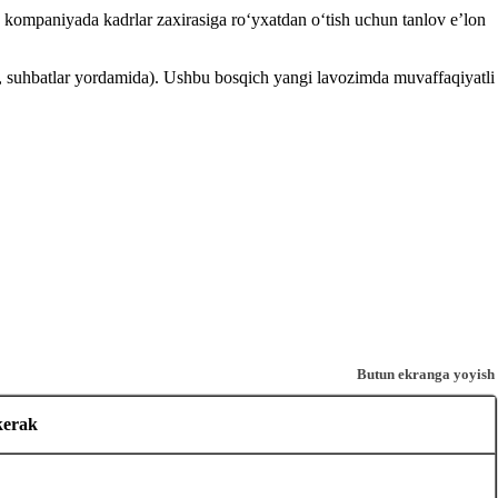
n kompaniyada kadrlar zaхirasiga roʻyхatdan oʻtish uchun tanlov e’lon
lari, suhbatlar yordamida). Ushbu bosqich yangi lavozimda muvaffaqiyatli
Butun ekranga yoyish
kerak