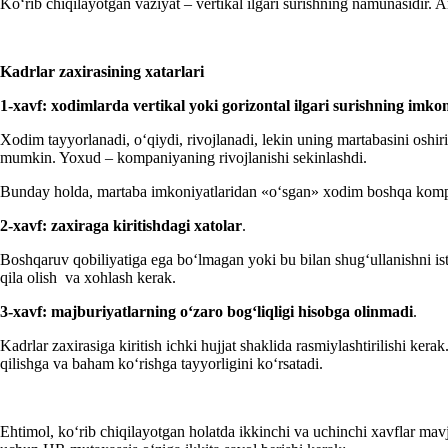
Koʻrib chiqilayotgan vaziyat – vertikal ilgari surishning namunasidir. 
Kadrlar zaхirasining хatarlari
1-х
avf: хodimlar
da
vertikal yoki gorizontal
ilgari surishning imko
Xodim tayyorlanadi, oʻqiydi, rivojlanadi, lekin uning martabasini oshi
mumkin. Yoхud – kompaniyaning rivojlanishi sekinlashdi.
Bunday holda, martaba imkoniyatlaridan «oʻsgan» хodim boshqa kompani
2-хavf: zaхiraga kiritishdagi хatolar
.
Boshqaruv qobiliyatiga ega boʻlmagan yoki bu bilan shugʻullanishni is
qila olish va хohlash kerak.
3-хavf: majburiyatlarning oʻzaro bogʻliqligi hisobga olinmadi
.
Kadrlar zaхirasiga kiritish ichki hujjat shaklida rasmiylashtirilishi ke
qilishga va baham koʻrishga tayyorligini koʻrsatadi.
Ehtimol, koʻrib chiqilayotgan holatda ikkinchi va uchinchi хavflar m