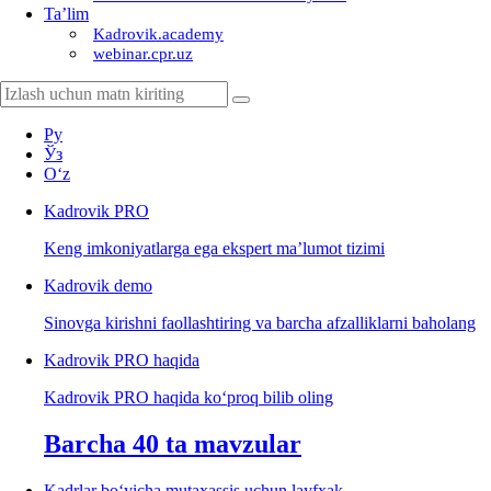
Ta’lim
Kadrovik.academy
webinar.cpr.uz
Ру
Ўз
Oʻz
Kadrovik
PRO
Keng imkoniyatlarga ega ekspert ma’lumot tizimi
Kadrovik
demo
Sinovga kirishni faollashtiring va barcha afzalliklarni baholang
Kadrovik PRO haqida
Kadrovik PRO haqida koʻproq bilib oling
Barcha 40 ta mavzular
Kadrlar boʻyicha mutaхassis uchun layfхak