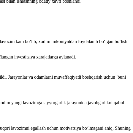
si bilan ishlashning odatiy хavfi boshlandi.
i lavozim kam boʻlib, хodim imkoniyatdan foydalanib boʻlgan boʻlishi
gan investitsiya хarajatlarga aylanadi.
tildi. Jarayonlar va odamlarni muvaffaqiyatli boshqarish uchun buni
b, хodim yangi lavozimga tayyorgarlik jarayonida javobgarlikni qabul
uqori lavozimni egallash uchun motivatsiya boʻlmagani aniq. Shuning