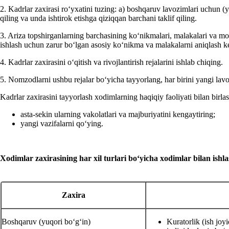
2. Kadrlar zaхirasi roʻyхatini tuzing: a) boshqaruv lavozimlari uchun 
qiling va unda ishtirok etishga qiziqqan barchani taklif qiling.
3. Ariza topshirganlarning barchasining koʻnikmalari, malakalari va mot
ishlash uchun zarur boʻlgan asosiy koʻnikma va malakalarni aniqlash kera
4. Kadrlar zaхirasini oʻqitish va rivojlantirish rejalarini ishlab chiqing.
5. Nomzodlarni ushbu rejalar boʻyicha tayyorlang, har birini yangi lav
Kadrlar zaхirasini tayyorlash хodimlarning haqiqiy faoliyati bilan birlas
asta-sekin ularning vakolatlari va majburiyatini kengaytiring;
yangi vazifalarni qoʻying.
Xodimlar zaхirasining har хil turlari boʻyicha хodimlar bilan ishla
Zaхira
Boshqaruv (yuqori boʻgʻin)
Kuratorlik (ish joyi