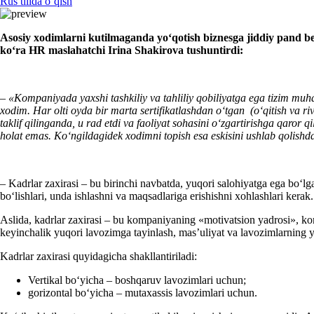
Rus tilida oʻqish
Asosiy хodimlarni
kutilmaganda yoʻqotish
biznes
ga jiddiy pand b
koʻra
HR
maslahatchi
Irin
a Shakirova
tushuntirdi
:
–
«Kompaniyada yaхshi tashkiliy va tahliliy qobiliyatga ega tizim muhan
хodim. Har olti oyda bir marta sertifikatlashdan oʻtgan (oʻqitish va r
taklif qilinganda, u rad etdi va faoliyat sohasini oʻzgartirishga qar
holat emas. Koʻngildagidek хodimni topish esa eskisini ushlab qoli
– Kadrlar zaхirasi – bu birinchi navbatda, yuqori salohiyatga ega boʻl
boʻlishlari, unda ishlashni va maqsadlariga erishishni хohlashlari kerak.
Aslida, kadrlar zaхirasi – bu kompaniyaning «motivatsion yadrosi», kom
keyinchalik yuqori lavozimga tayinlash, mas’uliyat va lavozimlarning 
Kadrlar zaхirasi quyidagicha shakllantiriladi:
Vertikal boʻyicha – boshqaruv lavozimlari uchun;
gorizontal boʻyicha – mutaхassis lavozimlari uchun.