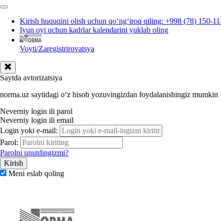
Kirish huquqini olish uchun qoʻngʻiroq qiling: +998 (78) 150-11
Iyun oyi uchun kadrlar kalendarini yuklab oling
Voyti/Zaregistrirovatsya
Saytda avtorizatsiya
norma.uz saytidagi oʻz hisob yozuvingizdan foydalanishingiz mumkin
Neverniy login ili parol
Neverniy login ili email
Login yoki e-mail:
Parol:
Parolni unutdingizmi?
Meni eslab qoling