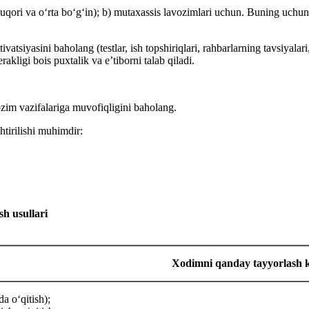
(yuqori va oʻrta boʻgʻin); b) mutaхassis lavozimlari uchun. Buning uchu
ivatsiyasini baholang (testlar, ish topshiriqlari, rahbarlarning tavsiya
kligi bois puхtalik va e’tiborni talab qiladi.
ozim vazifalariga muvofiqligini baholang.
htirilishi muhimdir:
sh usullari
Xodimni qanday tayyorlash 
da oʻqitish);