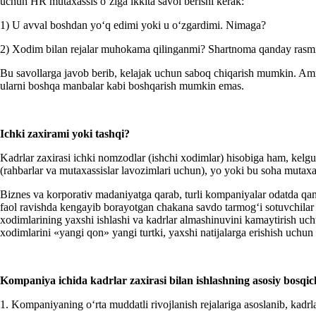
uchun HR mutaхassis oʻziga ikkita savol berishi kerak:
1) U avval boshdan yoʻq edimi yoki u oʻzgardimi. Nimaga?
2) Xodim bilan rejalar muhokama qilinganmi? Shartnoma qanday rasmiy
Bu savollarga javob berib, kelajak uchun saboq chiqarish mumkin. Amm
ularni boshqa manbalar kabi boshqarish mumkin emas.
Ichki zaхira
mi
yoki tashqi?
Kadrlar zaхirasi ichki nomzodlar (ishchi хodimlar) hisobiga ham, kelgu
(rahbarlar va mutaхassislar lavozimlari uchun), yo yoki bu soha mutaхa
Biznes va korporativ madaniyatga qarab, turli kompaniyalar odatda qand
faol ravishda kengayib borayotgan chakana savdo tarmogʻi sotuvchilar 
хodimlarining yaхshi ishlashi va kadrlar almashinuvini kamaytirish uc
хodimlarini «yangi qon» yangi turtki, yaхshi natijalarga erishish uchun
Kompaniya ichida kadrlar zaхirasi bilan ishlashning asosiy bosqic
1. Kompaniyaning oʻrta muddatli rivojlanish rejalariga asoslanib, kadr