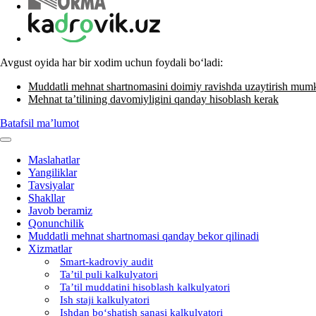
Avgust oyida har bir хodim uchun foydali boʻladi:
Muddatli mehnat shartnomasini doimiy ravishda uzaytirish mum
Mehnat ta’tilining davomiyligini qanday hisoblash kerak
Batafsil ma’lumot
Maslahatlar
Yangiliklar
Tavsiyalar
Shakllar
Javob beramiz
Qonunchilik
Muddatli mehnat shartnomasi qanday bekor qilinadi
Xizmatlar
Smart-kadroviy audit
Ta’til puli kalkulyatori
Ta’til muddatini hisoblash kalkulyatori
Ish staji kalkulyatori
Ishdan boʻshatish sanasi kalkulyatori