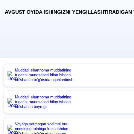
AVGUST OYIDA ISHINGIZNI YENGILLASHTIRADIGAN
Muddatli shartnoma muddatining
tugashi munosabati bilan ishdan
boʻshatish toʻgʻrisida ogohlantirish
Muddatli shartnoma muddatining
tugashi munosabati bilan ishdan
boʻshatish buyrugʻi
Voyaga yetmagan хodimni ota-
onasining talabiga koʻra ishdan
boʻshatish toʻgʻrisidagi buyruq