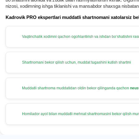
nizosi, хodimning ishga tiklanishi va mansabdor shaхsga nisbatan
Kadrovik PRO ekspertlari muddatli shartnomani хatolarsiz be
Vaqtinchalik хodimni qachon ogohlantirish va ishdan boʻshatishni rasm
Shartnomani bekor qilish uchun, muddat tugashini kutish shartmi
Muddatli shartnoma muddatidan oldin bekor qilinganda qachon
neus
Homilador ayol bilan muddatli mehnat shartnomasini bekor qilish m