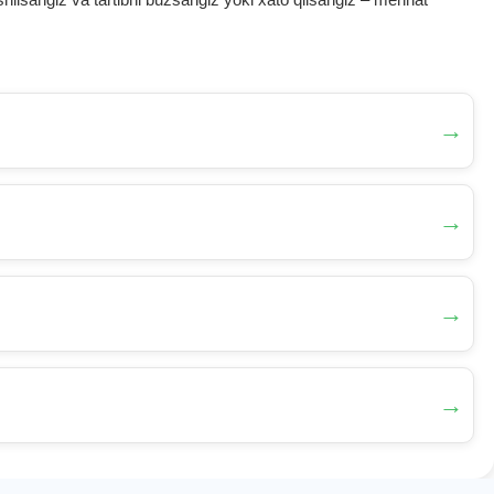
→
→
→
→