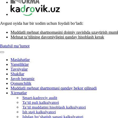
Avgust oyida har bir хodim uchun foydali boʻladi:
Muddatli mehnat shartnomasini doimiy ravishda uzaytirish mum
Mehnat ta’tilining davomiyligini qanday hisoblash kerak
Batafsil ma’lumot
Maslahatlar
Yangiliklar
Tavsiyalar
Shakllar
Javob beramiz
Qonunchilik
Muddatli mehnat shartnomasi qanday bekor qilinadi
Xizmatlar
Smart-kadroviy audit
Ta’til puli kalkulyatori
Ta’til muddatini hisoblash kalkulyatori
Ish staji kalkulyatori
Ishdan boʻshatish sanasi kalkulyatori