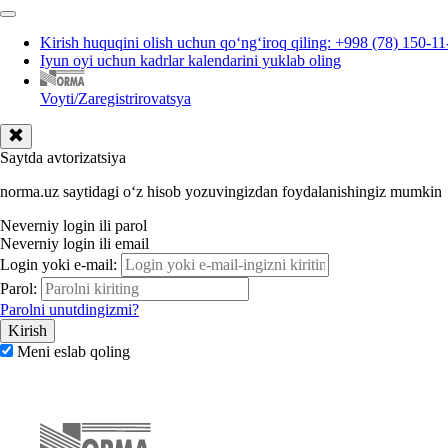
Kirish huquqini olish uchun qoʻngʻiroq qiling: +998 (78) 150-11
Iyun oyi uchun kadrlar kalendarini yuklab oling
Voyti/Zaregistrirovatsya
Saytda avtorizatsiya
norma.uz saytidagi oʻz hisob yozuvingizdan foydalanishingiz mumkin
Neverniy login ili parol
Neverniy login ili email
Login yoki e-mail:
Parol:
Parolni unutdingizmi?
Meni eslab qoling