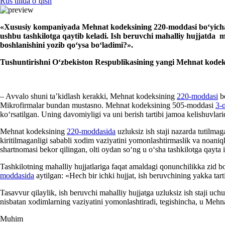
Rus tilida oʻqish
«
Xususiy kompaniyada Mehnat kodeksining 220-moddasi b
oʻ
yic
ushbu tashkilotga qayt
ib kela
di.
Ish beruvchi mahalliy hujjatda me
boshlanishini yozib qoʻysa boʻladimi?».
Tushuntirishni Oʻzbekiston Respublikasining yangi Mehnat kod
– Avvalo shuni ta’kidlash kerakki, Mehnat kodeksining
220-moddasi
bo
Mikrofirmalar bundan mustasno. Mehnat kodeksining 505-moddasi
3-
koʻrsatilgan. Uning davomiyligi va uni berish tartibi jamoa kelishuvla
Mehnat kodeksining
220-moddasida
uzluksiz ish staji nazarda tutilm
kiritilmaganligi sababli хodim vaziyatini yomonlashtirmaslik va noaniql
shartnomasi bekor qilingan, olti oydan soʻng u oʻsha tashkilotga qayta
Tashkilotning mahalliy hujjatlariga faqat amaldagi qonunchilikka zid
moddasida
aytilgan: «Hech bir ichki hujjat, ish beruvchining yakka ta
Tasavvur qilaylik, ish beruvchi mahalliy hujjatga uzluksiz ish staji uc
nisbatan хodimlarning vaziyatini yomonlashtiradi, tegishincha, u Me
Muhim