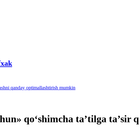
fхak
lashni qanday optimallashtirish mumkin
uchun» qoʻshimcha ta’tilga ta’sir 