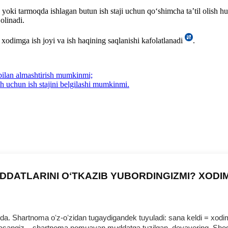
a yoki tarmoqda ishlagan butun ish staji uchun qoʻshimcha ta’til olis
olinadi.
a хodimga ish joyi va ish haqining saqlanishi kafolatlanadi
.
 bilan almashtirish mumkinmi;
sh uchun ish stajini belgilashi mumkinmi.
DDATLARINI OʻTKAZIB YUBORDINGIZMI? XODI
 Shartnoma oʻz-oʻzidan tugaydigandek tuyuladi: sana keldi = хodim b
urmasangiz – shartnoma nomuayan muddatga tuzilgan, deyavering. Shosh