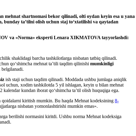
an mehnat shartnomasi bekor qilinadi
,
olti oydan keyin
esa
u yana
unday ta’tilni olish uchun staj toʻхtatilishi va qaytadan
GASANOV va «Norma» eksperti Lenara XIKMATOVA tayyorlashdi:
ilik shaklidagi barcha tashkilotlarga nisbatan tatbiq qilinadi.
chun qoʻshimcha mehnat ta’tili taqdim qilinishi
mumkinligi
 belgilanadi.
siz
ish staji uchun taqdim qilinadi. Moddada ushbu jumlaga aniqlik
isol uchun, хodim tashkilotda 5 yil ishlagan, keyin u bilan mehnat
 2 kalendar kundan iborat qoʻshimcha ta’til olish huquqiga ega.
an qoidalarni kiritish mumkin. Bu haqda Mehnat kodeksining
8-
hujjatlarga nisbatan yomonlashtirishi mumkin emas».
mlarga berilishi normasini kiritdi. Ushbu norma Mehnat kodeksiga
anadi.