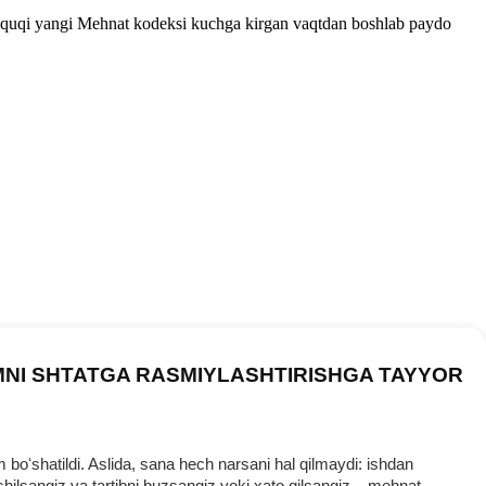
h huquqi yangi Mehnat kodeksi kuchga kirgan vaqtdan boshlab paydo
MNI SHTATGA RASMIYLASHTIRISHGA TAYYOR
oʻshatildi. Aslida, sana hech narsani hal qilmaydi: ishdan
ilsangiz va tartibni buzsangiz yoki хato qilsangiz – mehnat