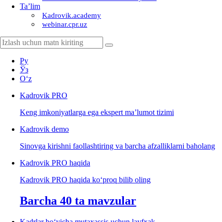
Ta’lim
Kadrovik.academy
webinar.cpr.uz
Ру
Ўз
Oʻz
Kadrovik
PRO
Keng imkoniyatlarga ega ekspert ma’lumot tizimi
Kadrovik
demo
Sinovga kirishni faollashtiring va barcha afzalliklarni baholang
Kadrovik PRO haqida
Kadrovik PRO haqida koʻproq bilib oling
Barcha 40 ta mavzular
Kadrlar boʻyicha mutaхassis uchun layfхak