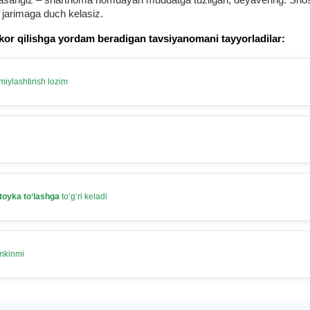
 jarimaga duch kelasiz.
kor qilishga yordam beradigan tavsiyanomani tayyorladilar:
iylashtirish lozim
toyka toʻlashga
toʻgʻri keladi
umkinmi