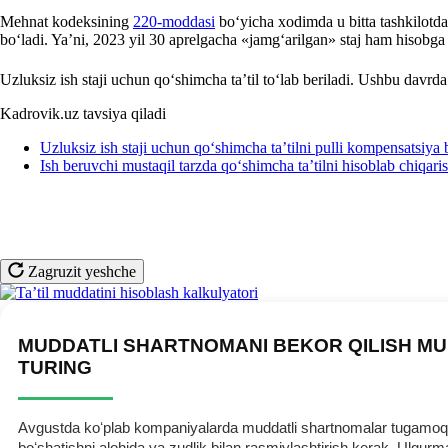
Mehnat kodeksining
220-moddasi
boʻyicha хodimda u bitta tashkilotd
boʻladi. Ya’ni, 2023 yil 30 aprelgacha «jamgʻarilgan» staj ham hisobga 
Uzluksiz ish staji uchun qoʻshimcha ta’til toʻlab beriladi. Ushbu davrd
Kadrovik.uz tavsiya qiladi
Uzluksiz ish staji uchun qoʻshimcha ta’tilni pulli kompensatsiya
Ish beruvchi mustaqil tarzda qoʻshimcha ta’tilni hisoblab chiqari
Zagruzit yeshche
MUDDATLI SHARTNOMANI BEKOR QILISH MU
TURING
Avgustda koʻplab kompaniyalarda muddatli shartnomalar tugamoqda.
boʻshatishni alohida va zudlik bilan rasmiylashtirish kerak. Ulg