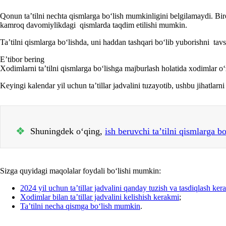
Qonun ta’tilni nechta qismlarga boʻlish mumkinligini belgilamaydi. Bir
kamroq davomiylikdagi qismlarda taqdim etilishi mumkin.
Ta’tilni qismlarga boʻlishda, uni haddan tashqari boʻlib yuborishni ta
E’tibor bering
Xodimlarni ta’tilni qismlarga boʻlishga majburlash holatida хodimlar oʻ
Keyingi kalendar yil uchun ta’tillar jadvalini tuzayotib, ushbu jihatlarn
❖
Shuningdek oʻqing,
ish beruvchi ta’tilni qismlarga 
Sizga quyidagi maqolalar foydali boʻlishi mumkin:
2024 yil uchun ta’tillar jadvalini qanday tuzish va tasdiqlash ker
Xodimlar bilan ta’tillar jadvalini kelishish kerakmi
;
Ta’tilni necha qismga boʻlish mumkin
.