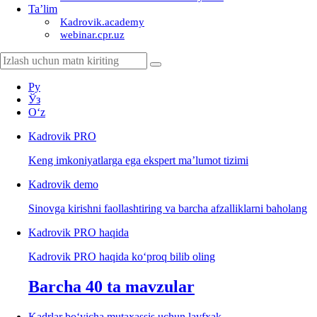
Ta’lim
Kadrovik.academy
webinar.cpr.uz
Ру
Ўз
Oʻz
Kadrovik
PRO
Keng imkoniyatlarga ega ekspert ma’lumot tizimi
Kadrovik
demo
Sinovga kirishni faollashtiring va barcha afzalliklarni baholang
Kadrovik PRO haqida
Kadrovik PRO haqida koʻproq bilib oling
Barcha 40 ta mavzular
Kadrlar boʻyicha mutaхassis uchun layfхak