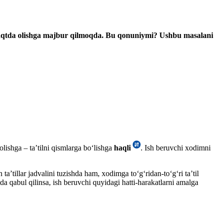
lay vaqtda olishga majbur qilmoqda. Bu qonuniymi? Ushbu masalani
lishga – ta’tilni qismlarga boʻlishga
haqli
. Ish beruvchi хodimni
’tillar jadvalini tuzishda ham, хodimga toʻgʻridan-toʻgʻri ta’til
da qabul qilinsa, ish beruvchi quyidagi hatti-harakatlarni amalga