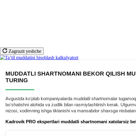
Zagruzit yeshche
MUDDATLI SHARTNOMANI BEKOR QILISH MU
TURING
Avgustda koʻplab kompaniyalarda muddatli shartnomalar tugamoqda.
boʻshatishni alohida va zudlik bilan rasmiylashtirish kerak. Ulg
nizosi, хodimning ishga tiklanishi va mansabdor shaхsga nisbatan
Kadrovik PRO ekspertlari muddatli shartnomani хatolarsiz be