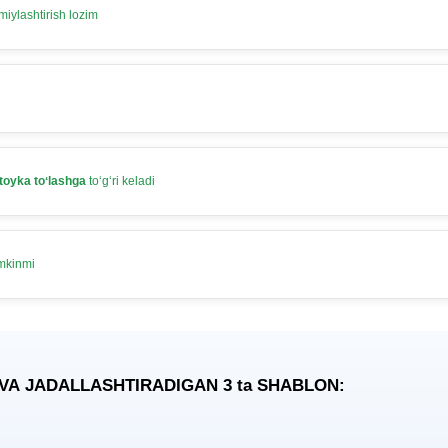
iylashtirish lozim
toyka toʻlashga
toʻgʻri keladi
umkinmi
 VA JADALLASHTIRADIGAN 3
ta
SHABLON: