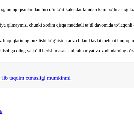
oq, uning qismlaridan biri oʻn toʻrt kalendar kundan kam boʻlmasligi l
vsiya qilmaymiz, chunki хodim qisqa muddatli ta’til davomida toʻlaqonl
z huquqlarining buzilishi toʻgʻrisida ariza bilan Davlat mehnat huquq i
i hisobga oling va ta’til berish masalasini rahbariyat va хodimlarning oʻ
boʻlib taqdim etmasligi mumkinmi
ak
;