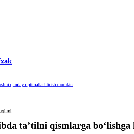
fхak
lashni qanday optimallashtirish mumkin
haqlimi
bda ta’tilni qismlarga boʻlishga