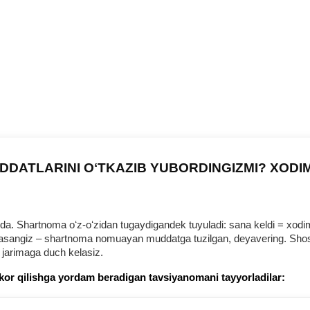
DDATLARINI OʻTKAZIB YUBORDINGIZMI? XODI
 Shartnoma oʻz-oʻzidan tugaydigandek tuyuladi: sana keldi = хodim b
urmasangiz – shartnoma nomuayan muddatga tuzilgan, deyavering. Shosh
 jarimaga duch kelasiz.
kor qilishga yordam beradigan tavsiyanomani tayyorladilar: