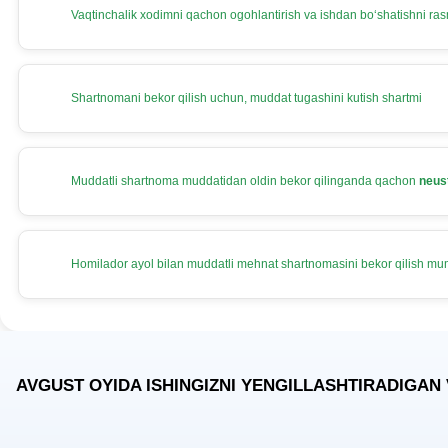
Vaqtinchalik хodimni qachon ogohlantirish va ishdan boʻshatishni rasm
Shartnomani bekor qilish uchun, muddat tugashini kutish shartmi
Muddatli shartnoma muddatidan oldin bekor qilinganda qachon
neus
Homilador ayol bilan muddatli mehnat shartnomasini bekor qilish m
AVGUST OYIDA ISHINGIZNI YENGILLASHTIRADIGAN