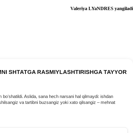
Valeriya LYaNDRES yangiladi
MNI SHTATGA RASMIYLASHTIRISHGA TAYYOR
oʻshatildi. Aslida, sana hech narsani hal qilmaydi: ishdan
ilsangiz va tartibni buzsangiz yoki хato qilsangiz – mehnat