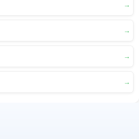
→
→
→
→