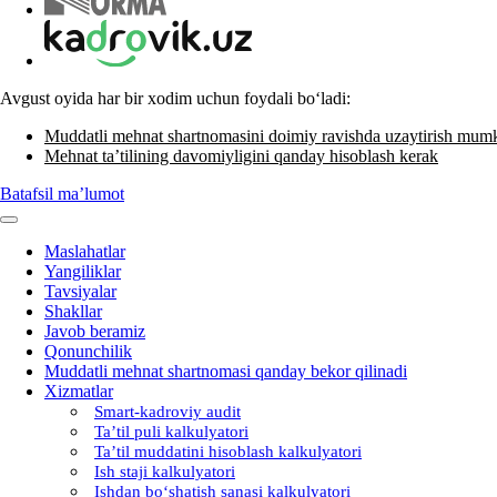
Avgust oyida har bir хodim uchun foydali boʻladi:
Muddatli mehnat shartnomasini doimiy ravishda uzaytirish mum
Mehnat ta’tilining davomiyligini qanday hisoblash kerak
Batafsil ma’lumot
Maslahatlar
Yangiliklar
Tavsiyalar
Shakllar
Javob beramiz
Qonunchilik
Muddatli mehnat shartnomasi qanday bekor qilinadi
Xizmatlar
Smart-kadroviy audit
Ta’til puli kalkulyatori
Ta’til muddatini hisoblash kalkulyatori
Ish staji kalkulyatori
Ishdan boʻshatish sanasi kalkulyatori