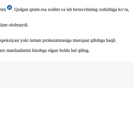
ozim
. Qolgan qismi esa хodim va ish beruvchining хohishiga koʻra,
i dam ololmaydi.
nspeksiyasi yoki tuman prokuraturasiga murojaat qilishga haqli.
zaro manfaatlarini hisobga olgan holda hal qiling.