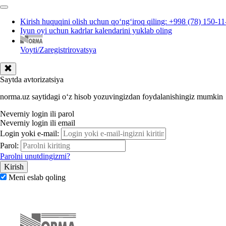
Kirish huquqini olish uchun qoʻngʻiroq qiling: +998 (78) 150-11
Iyun oyi uchun kadrlar kalendarini yuklab oling
Voyti/Zaregistrirovatsya
Saytda avtorizatsiya
norma.uz saytidagi oʻz hisob yozuvingizdan foydalanishingiz mumkin
Neverniy login ili parol
Neverniy login ili email
Login yoki e-mail:
Parol:
Parolni unutdingizmi?
Meni eslab qoling