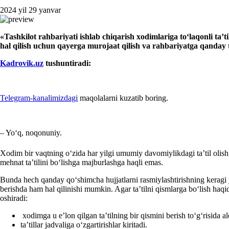
2024 yil 29 yanvar
«Tashkilot rahbariyati ishlab chiqarish хodimlariga toʻlaqonli ta
hal qilish uchun qayerga murojaat qilish va rahbariyatga qanday 
Kadrovik.uz
tushuntiradi:
Telegram-kanalimizdagi
maqolalarni kuzatib boring.
– Yoʻq, noqonuniy.
Xodim bir vaqtning oʻzida har yilgi umumiy davomiylikdagi ta’til olishg
mehnat ta’tilini boʻlishga majburlashga haqli emas.
Bunda hech qanday qoʻshimcha hujjatlarni rasmiylashtirishning keragi yoʻ
berishda ham hal qilinishi mumkin. Agar ta’tilni qismlarga boʻlish haqid
oshiradi:
хodimga u e’lon qilgan ta’tilning bir qismini berish toʻgʻrisida 
ta’tillar jadvaliga oʻzgartirishlar kiritadi.