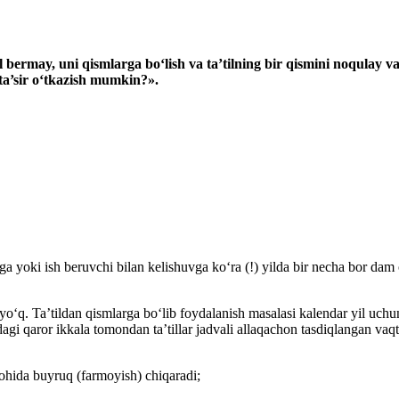
’til bermay, uni qismlarga boʻlish va ta’tilning bir qismini noqu
ta’sir
oʻtkazish
mumkin?».
a yoki ish beruvchi bilan kelishuvga koʻra (!) yilda bir necha bor dam o
q. Ta’tildan qismlarga boʻlib foydalanish masalasi kalendar yil uchun ta
agi qaror ikkala tomondan ta’tillar jadvali allaqachon tasdiqlangan vaqt
alohida buyruq (farmoyish) chiqaradi;