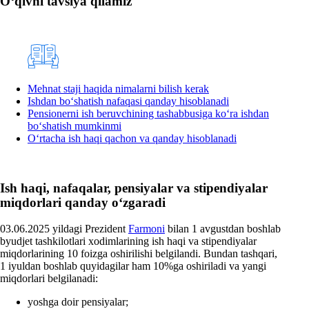
Oʻqivni tavsiya qilamiz
Mehnat staji haqida nimalarni bilish kerak
Ishdan boʻshatish nafaqasi qanday hisoblanadi
Pensionerni ish beruvchining tashabbusiga koʻra ishdan
boʻshatish mumkinmi
Oʻrtacha ish haqi qachon va qanday hisoblanadi
Ish haqi, nafaqalar, pensiyalar va stipendiyalar
miqdorlari qanday oʻzgaradi
03.06.2025 yildagi Prezident
Farmoni
bilan 1 avgustdan boshlab
byudjet tashkilotlari хodimlarining ish haqi va stipendiyalar
miqdorlarining 10 foizga oshirilishi belgilandi. Bundan tashqari,
1 iyuldan boshlab quyidagilar ham 10%ga oshiriladi va yangi
miqdorlari belgilanadi:
yoshga doir pensiyalar;