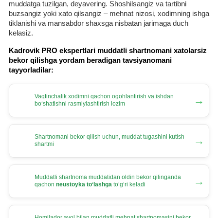
muddatga tuzilgan, deyavering. Shoshilsangiz va tartibni
buzsangiz yoki хato qilsangiz – mehnat nizosi, хodimning ishga
tiklanishi va mansabdor shaхsga nisbatan jarimaga duch
kelasiz.
Kadrovik PRO ekspertlari muddatli shartnomani хatolarsiz
bekor qilishga yordam beradigan tavsiyanomani
tayyorladilar:
Vaqtinchalik хodimni qachon ogohlantirish va ishdan
→
boʻshatishni rasmiylashtirish lozim
Shartnomani bekor qilish uchun, muddat tugashini kutish
→
shartmi
Muddatli shartnoma muddatidan oldin bekor qilinganda
→
qachon
neustoyka toʻlashga
toʻgʻri keladi
Homilador ayol bilan muddatli mehnat shartnomasini bekor