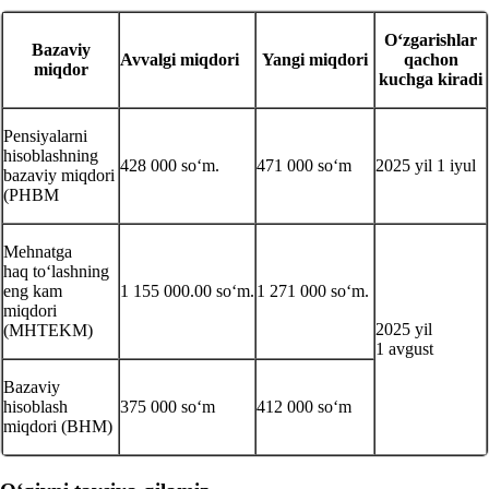
Oʻzgarishlar
Bazaviy
Avvalgi miqdori
Yangi miqdori
qachon
miqdor
kuchga kiradi
Pensiyalarni
hisoblashning
428 000 soʻm.
471 000 soʻm
2025 yil 1 iyul
bazaviy miqdori
(PHBM
Mehnatga
haq toʻlashning
eng kam
1 155 000.00 soʻm.
1 271 000 soʻm.
miqdori
2025 yil
(MHTEKM)
1 avgust
Bazaviy
hisoblash
375 000 soʻm
412 000 soʻm
miqdori (BHM)