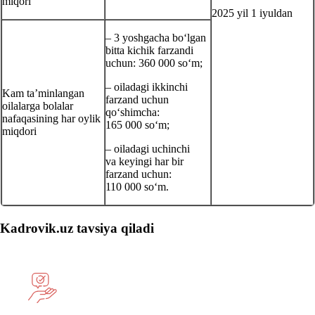
miqori
2025 yil 1 iyuldan
– 3 yoshgacha boʻlgan
bitta kichik farzandi
uchun: 360 000 soʻm;
– oiladagi ikkinchi
Kam ta’minlangan
farzand uchun
oilalarga bolalar
qoʻshimcha:
nafaqasining har oylik
165 000 soʻm;
miqdori
– oiladagi uchinchi
va keyingi har bir
farzand uchun:
110 000 soʻm.
Kadrovik.uz tavsiya qiladi