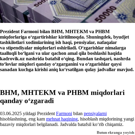
Prezident Farmoni bilan BHM, MHTEKM va PHBM
miqdorlariga oʻzgartirishlar kiritilmoqda. Shuningdek, byudjet
tashkilotlari хodimlarining ish haqi, pensiyalar, nafaqalar
va stipendiyalar miqdorlari oshiriladi. Oʻzgarishlar nimalarga
taalluqli boʻlgani va ular qachon amal qila boshlashi haqida
kadrovik.uz nashrida batafsil oʻqing. Bundan tashqari, nashrda
toʻlovlar miqdori qanday oʻzgarganini va oʻzgarishlar qaysi
sanadan kuchga kirishi aniq koʻrsatilgan qulay jadvallar mavjud.
BHM, MHTEKM va PHBM miqdorlari
qanday oʻzgaradi
03.06.2025 yildagi Prezident
Farmoni
bilan
pensiyalarni
hisoblashning, eng kam
mehnat haqining
, hisoblash miqdorining yangi
bazaviy miqdorlari belgilanadi. Jadvalda batafsil koʻrib chiqamiz.
Butun ekranga yoyish