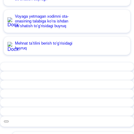
Voyaga yetmagan хodimni ota-
onasining talabiga koʻra ishdan
boʻshatish toʻgʻrisidagi buyruq
Mehnat ta’tilini berish toʻgʻrisidagi
buyruq