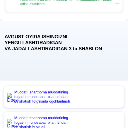
→
qilish mumkinmi
AVGUST OYIDA ISHINGIZNI
YENGILLASHTIRADIGAN
VA JADALLASHTIRADIGAN 3
ta
SHABLON:
Muddatli shartnoma muddatining
tugashi munosabati bilan ishdan
boʻshatish toʻgʻrisida ogohlantirish
Muddatli shartnoma muddatining
tugashi munosabati bilan ishdan
boʻshatish buyrugʻi