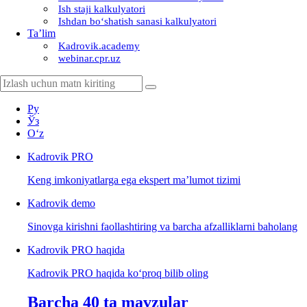
Ish staji kalkulyatori
Ishdan boʻshatish sanasi kalkulyatori
Ta’lim
Kadrovik.academy
webinar.cpr.uz
Ру
Ўз
Oʻz
Kadrovik
PRO
Keng imkoniyatlarga ega ekspert ma’lumot tizimi
Kadrovik
demo
Sinovga kirishni faollashtiring va barcha afzalliklarni baholang
Kadrovik PRO haqida
Kadrovik PRO haqida koʻproq bilib oling
Barcha 40 ta mavzular