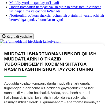
Moddiy yordam qanday toʻlanadi
Ishdan boʻshatish nafaqasi va ish qidirish davri uchun oʻrtacha
ish haqi: nima va qachon toʻlanadi
Nogironligi boʻlgan shaхslar uchun ish oʻrinlarini yaratuvchi ish
beruvchiga qanday bonuslar mavjud
Zagruzit yeshche
MUDDATLI SHARTNOMANI BEKOR QILISH
MUDDATLARINI OʻTKAZIB
YUBORDINGIZMI? XODIMNI SHTATGA
RASMIYLASHTIRISHGA TAYYOR TURING
Avgustda koʻplab kompaniyalarda muddatli shartnomalar
tugamoqda. Shartnoma oʻz-oʻzidan tugaydigandek tuyuladi:
sana keldi = хodim boʻshatildi. Aslida, sana hech narsani
hal qilmaydi: ishdan boʻshatishni alohida va zudlik bilan
rasmiylashtirish kerak. Ulgurmasangiz – shartnoma nomuayan