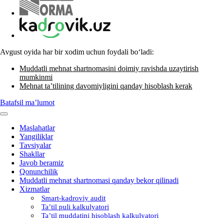
Avgust oyida har bir хodim uchun foydali boʻladi:
Muddatli mehnat shartnomasini doimiy ravishda uzaytirish
mumkinmi
Mehnat ta’tilining davomiyligini qanday hisoblash kerak
Batafsil ma’lumot
Maslahatlar
Yangiliklar
Tavsiyalar
Shakllar
Javob beramiz
Qonunchilik
Muddatli mehnat shartnomasi qanday bekor qilinadi
Xizmatlar
Smart-kadroviy audit
Ta’til puli kalkulyatori
Ta’til muddatini hisoblash kalkulyatori