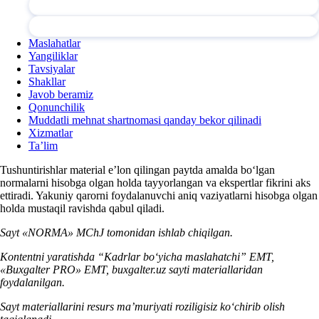
Maslahatlar
Yangiliklar
Tavsiyalar
Shakllar
Javob beramiz
Qonunchilik
Muddatli mehnat shartnomasi qanday bekor qilinadi
Xizmatlar
Ta’lim
Tushuntirishlar material e’lon qilingan paytda amalda boʻlgan
normalarni hisobga olgan holda tayyorlangan va ekspertlar fikrini aks
ettiradi. Yakuniy qarorni foydalanuvchi aniq vaziyatlarni hisobga olgan
holda mustaqil ravishda qabul qiladi.
Sayt «NORMA» MChJ tomonidan ishlab chiqilgan.
Kontentni yaratishda “Kadrlar boʻyicha maslahatchi” EMT,
«Buxgalter PRO» EMT, buxgalter.uz sayti materiallaridan
foydalanilgan.
Sayt materiallarini resurs ma’muriyati roziligisiz koʻchirib olish