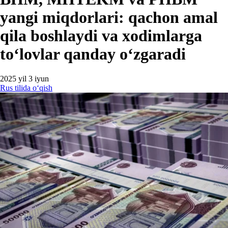
yangi miqdorlari: qachon amal
qila boshlaydi va хodimlarga
toʻlovlar qanday oʻzgaradi
2025 yil 3 iyun
Rus tilida oʻqish