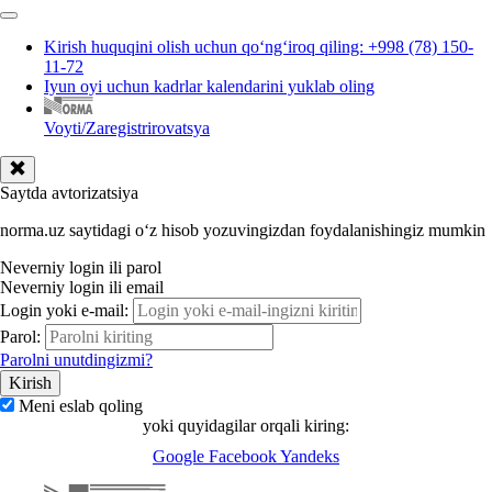
Kirish huquqini olish uchun qoʻngʻiroq qiling: +998 (78) 150-
11-72
Iyun oyi uchun kadrlar kalendarini yuklab oling
Voyti/Zaregistrirovatsya
Saytda avtorizatsiya
norma.uz saytidagi oʻz hisob yozuvingizdan foydalanishingiz mumkin
Neverniy login ili parol
Neverniy login ili email
Login yoki e-mail:
Parol:
Parolni unutdingizmi?
Meni eslab qoling
yoki quyidagilar orqali kiring:
Google
Facebook
Yandeks