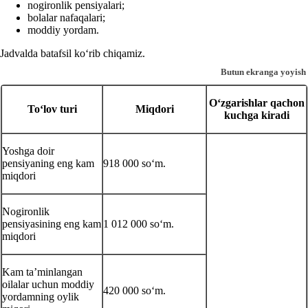
nogironlik pensiyalari;
bolalar nafaqalari;
moddiy yordam.
Jadvalda batafsil koʻrib chiqamiz.
Butun ekranga yoyish
Oʻzgarishlar qachon
Toʻlov turi
Miqdori
kuchga kiradi
Yoshga doir
pensiyaning eng kam
918 000 soʻm.
miqdori
Nogironlik
pensiyasining eng kam
1 012 000 soʻm.
miqdori
Kam ta’minlangan
oilalar uchun moddiy
420 000 soʻm.
yordamning oylik