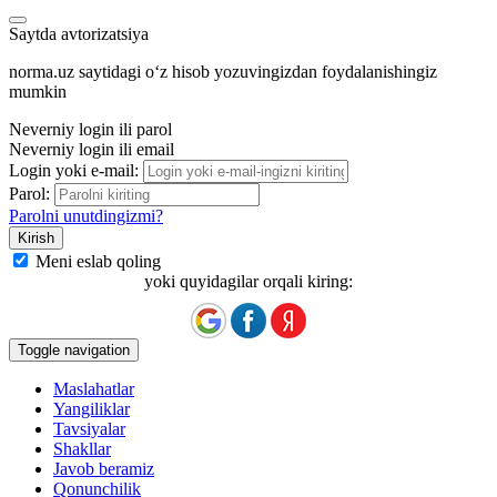
Saytda avtorizatsiya
norma.uz saytidagi oʻz hisob yozuvingizdan foydalanishingiz
mumkin
Neverniy login ili parol
Neverniy login ili email
Login yoki e-mail:
Parol:
Parolni unutdingizmi?
Meni eslab qoling
yoki quyidagilar orqali kiring:
Toggle navigation
Maslahatlar
Yangiliklar
Tavsiyalar
Shakllar
Javob beramiz
Qonunchilik