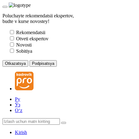
Poluchayte rekomendatsii ekspertov,
budte v kurse novostey!
Rekomendatsii
Otveti ekspertov
Novosti
Sobitiya
Otkazatsya
Podpisatsya
Ру
Ўз
Oʻz
Kirish