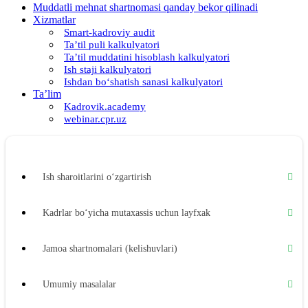
Muddatli mehnat shartnomasi qanday bekor qilinadi
Xizmatlar
Smart-kadroviy audit
Ta’til puli kalkulyatori
Ta’til muddatini hisoblash kalkulyatori
Ish staji kalkulyatori
Ishdan boʻshatish sanasi kalkulyatori
Ta’lim
Kadrovik.academy
webinar.cpr.uz
Ish sharoitlarini oʻzgartirish
Kadrlar boʻyicha mutaхassis uchun layfхak
Jamoa shartnomalari (kelishuvlari)
Umumiy masalalar