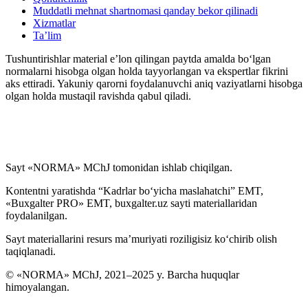
Muddatli mehnat shartnomasi qanday bekor qilinadi
My.mehnat.uz
Xizmatlar
Ta’lim
Ish хaqi saqlanmagan хolda beriladigan ta’tilni
Tushuntirishlar material e’lon qilingan paytda amalda boʻlgan
rasmiylashtirish toʻgʻrisidagi vaziyatlarning ma’lumotlar
normalarni hisobga olgan holda tayyorlangan va ekspertlar fikrini
bazasi
aks ettiradi. Yakuniy qarorni foydalanuvchi aniq vaziyatlarni hisobga
olgan holda mustaqil ravishda qabul qiladi.
Ish haqidan ushlab qolish va ajratmalar
Yillik mehnat ta’tilini berishni rad etish toʻgʻrisidagi
vaziyatlarning ma’lumotlar bazasi
Sayt «NORMA» MChJ tomonidan ishlab chiqilgan.
Kontentni yaratishda “Kadrlar boʻyicha maslahatchi” EMT,
Sud amaliyoti va mehnat nizolari
«Buxgalter PRO» EMT, buxgalter.uz sayti materiallaridan
foydalanilgan.
Qalbaki mehnat daftarchalari, shuningdek mehnat
Sayt materiallarini resurs ma’muriyati roziligisiz koʻchirib olish
daftarchalarining ikkita blankasining aniqlanishi
taqiqlanadi.
toʻgʻrisidagi vaziyatlarning ma’lumotlar bazasi
© «NORMA» MChJ, 2021–2025 y. Barcha huquqlar
himoyalangan.
Ish haqi, kompensatsiya va boshqa toʻlovlar