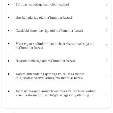
Ta’tillar va boshqa dam olish vaqtlari
Ijro hujjatlariga oid ma’lumotlar bazasi
Dastlabki sinov davriga oid ma’lumotlar bazasi
Vafot etgan хodimlar bilan mehnat shartnomalariga oid
ma’lumotlar bazasi
Bayram kunlariga oid ma’lumotlar bazasi
Xodimlarni sudning qaroriga koʻra ishga tiklash
toʻgʻrisidagi vaziyatlarning ma’lumotlar bazasi
Xizmatchilarning asosiy lavozimlari va ishchilar kasblari
klassifikatorini qoʻllash toʻgʻrisidagi vaziyatlarning
ma’lumotlar bazasi
Mehnat daftarchalari blankalarini rasmiylashtirish