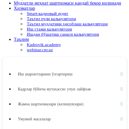
Муддатли меҳнат шартномаси қандай бекор қилинади
Хизматлар
Smart-кадровый аудит
Таътил пули калькулятори
Таътил муддатини ҳисоблаш калькулятори
Иш стажи калькулятори
Ишдан бўшатиш санаси калькулятори
Таълим
Kadrovik.academy
webinar.cpr.uz
Иш шароитларини ўзгартириш
Кадрлар бўйича мутахассис учун лайфхак
Жамоа шартномалари (келишувлари)
Умумий масалалар