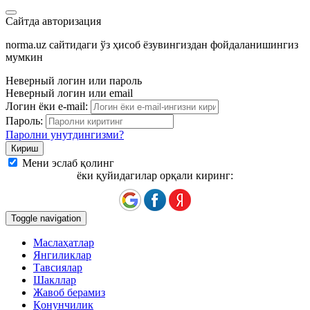
Сайтда авторизация
norma.uz сайтидаги ўз ҳисоб ёзувингиздан фойдаланишингиз
мумкин
Неверный логин или пароль
Неверный логин или email
Логин ёки e-mail:
Пароль:
Паролни унутдингизми?
Мени эслаб қолинг
ёки қуйидагилар орқали киринг:
Toggle navigation
Маслаҳатлар
Янгиликлар
Тавсиялар
Шакллар
Жавоб берамиз
Қонунчилик