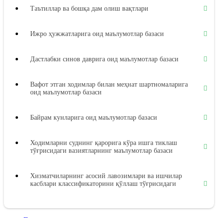
Таътиллар ва бошқа дам олиш вақтлари
Ижро ҳужжатларига оид маълумотлар базаси
Дастлабки синов даврига оид маълумотлар базаси
Вафот этган ходимлар билан меҳнат шартномаларига
оид маълумотлар базаси
Байрам кунларига оид маълумотлар базаси
Ходимларни суднинг қарорига кўра ишга тиклаш
тўғрисидаги вазиятларнинг маълумотлар базаси
Хизматчиларнинг асосий лавозимлари ва ишчилар
касблари классификаторини қўллаш тўғрисидаги
вазиятларнинг маълумотлар базаси
Меҳнат дафтарчалари бланкаларини расмийлаштириш