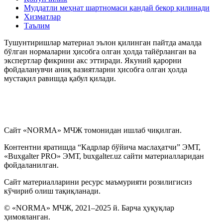
Муддатли меҳнат шартномаси қандай бекор қилинади
Хизматлар
My.mehnat.uz
Таълим
Тушунтиришлар материал эълон қилинган пайтда амалда
Иш хақи сақланмаган холда бериладиган таътилни
бўлган нормаларни ҳисобга олган ҳолда тайёрланган ва
расмийлаштириш тўғрисидаги вазиятларнинг
экспертлар фикрини акс эттиради. Якуний қарорни
маълумотлар базаси
фойдаланувчи аниқ вазиятларни ҳисобга олган ҳолда
мустақил равишда қабул қилади.
Иш ҳақидан ушлаб қолиш ва ажратмалар
Йиллик меҳнат таътилини беришни рад этиш
тўғрисидаги вазиятларнинг маълумотлар базаси
Сайт «NORMA» МЧЖ томонидан ишлаб чиқилган.
Контентни яратишда “Кадрлар бўйича маслаҳатчи” ЭМТ,
Суд амалиёти ва меҳнат низолари
«Buxgalter PRO» ЭМТ, buxgalter.uz сайти материалларидан
фойдаланилган.
Қалбаки меҳнат дафтарчалари, шунингдек меҳнат
Сайт материалларини ресурс маъмурияти розилигисиз
дафтарчаларининг иккита бланкасининг аниқланиши
тўғрисидаги вазиятларнинг маълумотлар базаси
кўчириб олиш тақиқланади.
© «NORMA» МЧЖ, 2021–2025 й. Барча ҳуқуқлар
Иш ҳақи, компенсация ва бошқа тўловлар
ҳимояланган.