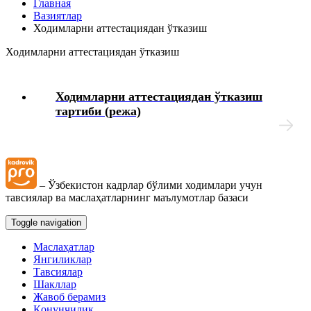
Главная
тўғрисидаги вазиятларнинг маълумотлар базаси
Вазиятлар
Ходимларни аттестациядан ўтказиш
Иш берувчидан зарарни ундиришга оид маълумотлар
Ходимларни аттестациядан ўтказиш
базаси
Янги Меҳнат кодекси
Ходимларни аттестациядан ўтказиш
тартиби (режа)
Меҳнат дафтарчаларига ўзгартиришлар киритиш ва
нотўғри ёзувларни тузатиш тўғрисидаги
вазиятларнинг маълумотлар базаси
– Ўзбекистон кадрлар бўлими ходимлари учун
Меҳнат дафтарчасига иш ва ўқиш даврларига оид
тавсиялар ва маслаҳатларнинг маълумотлар базаси
ёзувларни киритиш тўғрисидаги вазиятларнинг
маълумотлар базаси
Toggle navigation
Таътиллар жадвалини қўллаш тартиби тўғрисидаги
Маслаҳатлар
вазиятларнинг маълумотлар базаси
Янгиликлар
Тавсиялар
Шакллар
Таътилни узайтириш ва кўчириш тўғрисидаги
Жавоб берамиз
вазиятларнинг маълумотлар базаси
Қонунчилик