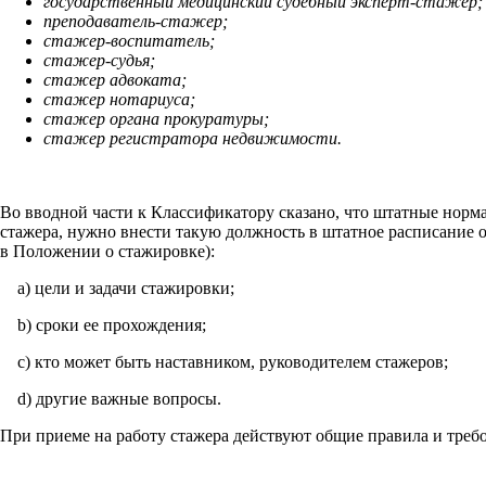
государственный медицинский судебный эксперт-стажер;
преподаватель-стажер;
стажер-воспитатель;
стажер-судья;
стажер адвоката;
стажер нотариуса;
стажер органа прокуратуры;
стажер регистратора недвижимости.
Во вводной части к Классификатору сказано, что штатные норм
стажера, нужно внести такую должность в штатное расписание о
в Положении о стажировке):
a) цели и задачи стажировки;
b) сроки ее прохождения;
c) кто может быть наставником, руководителем стажеров;
d) другие важные вопросы.
При приеме на работу стажера действуют общие правила и треб