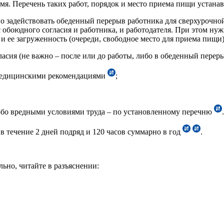
мя. Перечень таких работ, порядок и место приема пищи устан
но задействовать обеденный перерыв работника для сверхурочно
 с обоюдного согласия и работника, и работодателя. При этом н
и ее загруженность (очереди, свободное место для приема пищи) 
асия (не важно – после или до работы, либо в обеденный переры
м медицинскими рекомендациями
;
обо вредными условиями труда – по установленному перечню
.
в течение 2 дней подряд и 120 часов суммарно в год
.
ьно, читайте в разъяснении: