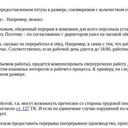
предоставлением отгула в размере, соизмеримом с количеством 
д». Например, можно:
ложим, обеденный перерыв в компании для всего персонала уста
у. Поэтому – по согласованию с директором ушел на часовой обе
в, сколько он переработал в обед. Например, в связи с тем, что
час. Соответственно, если рабочий день длится до 18:00, работн
бъемом работы), придется компенсировать сверхурочную работу 
том взаимных интересов и рабочего процесса. К примеру, на сле
рном размере.
ботой, т.к. могут возникнуть претензии со стороны трудовой и
согласно
ст. 127
ТК. И если на единичные случаи нарушений из-з
ует.
ельзя предоставить перерывы (непрерывное производство, пропус