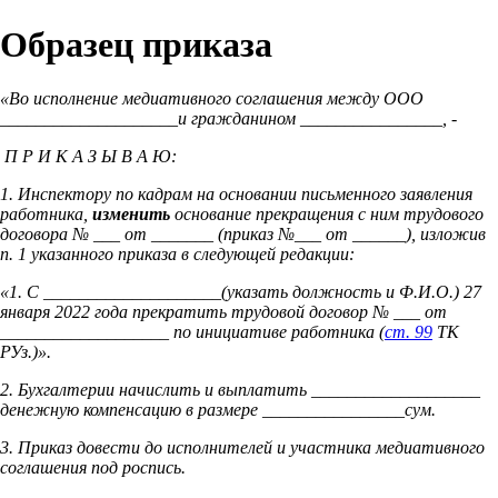
Образец приказа
«Во исполнение медиативного соглашения между ООО
____________________и гражданином ________________, -
П Р И К А З Ы В А Ю:
1. Инспектору по кадрам на основании письменного заявления
работника,
изменить
основание прекращения с ним трудового
договора № ___ от _______ (приказ №___ от ______), изложив
п. 1 указанного приказа в следующей редакции:
«1. С ____________________(указать должность и Ф.И.О.) 27
января 2022 года прекратить трудовой договор № ___ от
___________________ по инициативе работника (
ст. 99
ТК
РУз.)».
2. Бухгалтерии начислить и выплатить ___________________
денежную компенсацию в размере ________________сум.
3. Приказ довести до исполнителей и участника медиативного
соглашения под роспись.