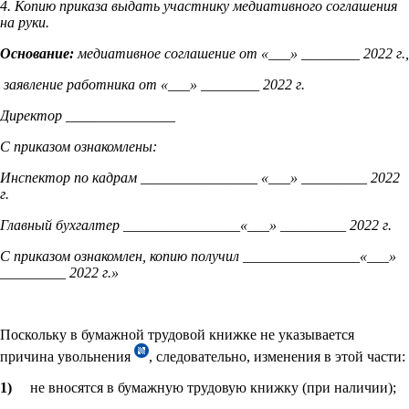
4. Копию приказа выдать участнику медиативного соглашения
на руки.
Основание:
медиативное соглашение от «___» ________ 2022 г.,
заявление работника от «___» ________ 2022 г.
Директор _______________
С приказом ознакомлены:
Инспектор по кадрам ________________ «___» _________ 2022
г.
Главный бухгалтер ________________«___» _________ 2022 г.
С приказом ознакомлен, копию получил ________________«___»
_________ 2022 г.»
Поскольку в бумажной трудовой книжке не указывается
причина увольнения
, следовательно, изменения в этой части:
1)
не вносятся в бумажную трудовую книжку (при наличии);