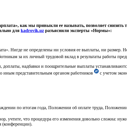
арплата», как мы привыкли ее называть, позволяет снизить т
иально для
kadrovik.uz
разъяснили эксперты «Нормы»:
ата». Нигде не определены ни условия ее выплаты, ни размер. Но
отникам за их личный трудовой вклад в результаты работы пред
и, доплаты, надбавки и поощрительные выплаты устанавливают
о иным представительным органом работников
с учетом эко
раждении по итогам года, Положении об оплате труда, Положен
ор, учтите, что процедура его изменения довольно сложна: нуж
я (конференции).