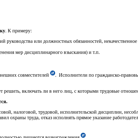
ику
. К примеру:
й руководства или должностных обязанностей, некачественное
енения мер дисциплинарного взыскания) и т.п.
 внешних совместителей
. Исполнители по гражданско-правовы
 решить, включать ли в него лиц, с которыми трудовые отноше
тся.
вой, налоговой, трудовой, исполнительской дисциплин, несобл
ил охраны труда, отказ исполнять прямое указание работодателя
 полностью лишаются вознаграждения
.