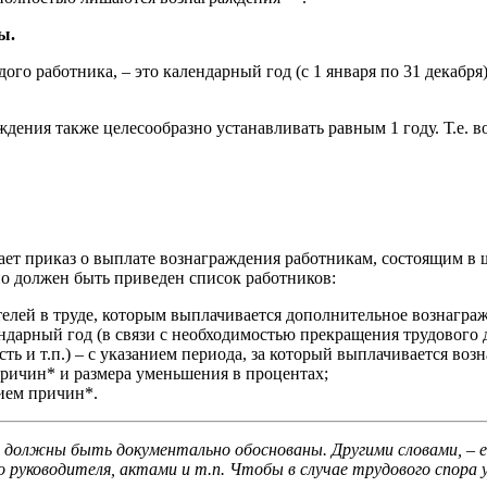
ы.
ого работника, – это календарный год (с 1 января по 31 декабря
ения также целесообразно устанавливать равным 1 году. Т.е. 
ает приказ о выплате вознаграждения работникам, состоящим в ш
но должен быть приведен список работников:
елей в труде, которым выплачивается дополнительное вознагра
ндарный год (в связи с необходимостью прекращения трудового 
ь и т.п.) – с указанием периода, за который выплачивается воз
ричин* и размера уменьшения в процентах;
ием причин*.
 должны быть документально обоснованы. Другими словами, – е
уководителя, актами и т.п. Чтобы в случае трудового спора у 