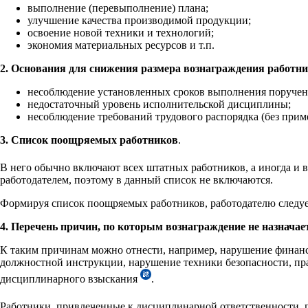
выполнение (перевыполнение) плана;
улучшение качества производимой продукции;
освоение новой техники и технологий;
экономия материальных ресурсов и т.п.
2. Основания для снижения размера вознаграждения работн
несоблюдение установленных сроков выполнения поручени
недостаточный уровень исполнительской дисциплины;
несоблюдение требований трудового распорядка (без прим
3. Список поощряемых работников
.
В него обычно включают всех штатных работников, а иногда и
работодателем, поэтому в данный список не включаются.
Формируя список поощряемых работников, работодателю следует
4. Перечень причин, по которым вознаграждение не назначае
К таким причинам можно отнести, например, нарушение финансо
должностной инструкции, нарушение техники безопасности, прав
дисциплинарного взыскания
.
Работники, привлеченные к дисциплинарной ответственности,