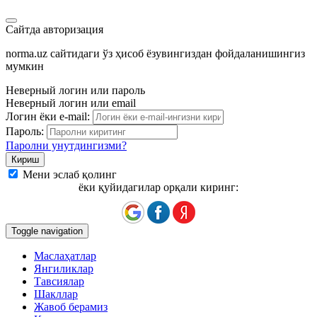
Сайтда авторизация
norma.uz сайтидаги ўз ҳисоб ёзувингиздан фойдаланишингиз
мумкин
Неверный логин или пароль
Неверный логин или email
Логин ёки e-mail:
Пароль:
Паролни унутдингизми?
Мени эслаб қолинг
ёки қуйидагилар орқали киринг:
Toggle navigation
Маслаҳатлар
Янгиликлар
Тавсиялар
Шакллар
Жавоб берамиз