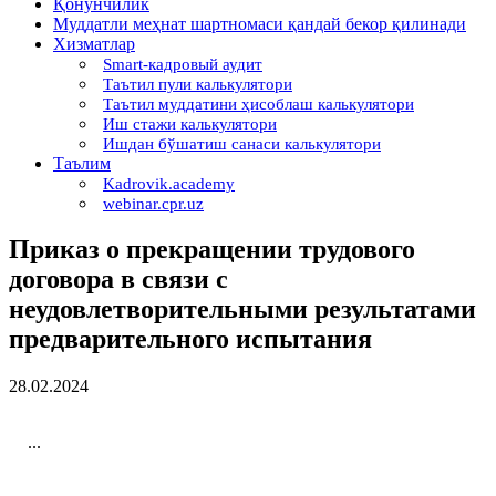
Қонунчилик
Муддатли меҳнат шартномаси қандай бекор қилинади
Хизматлар
Smart-кадровый аудит
Таътил пули калькулятори
Таътил муддатини ҳисоблаш калькулятори
Иш стажи калькулятори
Ишдан бўшатиш санаси калькулятори
Таълим
Kadrovik.academy
webinar.cpr.uz
Приказ о прекращении трудового
договора в связи с
неудовлетворительными результатами
предварительного испытания
28.02.2024
...