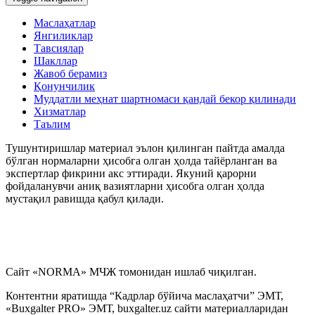
Маслаҳатлар
Янгиликлар
Тавсиялар
Шакллар
Жавоб берамиз
Қонунчилик
Муддатли меҳнат шартномаси қандай бекор қилинади
Хизматлар
Таълим
Тушунтиришлар материал эълон қилинган пайтда амалда
бўлган нормаларни ҳисобга олган ҳолда тайёрланган ва
экспертлар фикрини акс эттиради. Якуний қарорни
фойдаланувчи аниқ вазиятларни ҳисобга олган ҳолда
мустақил равишда қабул қилади.
Сайт «NORMA» МЧЖ томонидан ишлаб чиқилган.
Контентни яратишда “Кадрлар бўйича маслаҳатчи” ЭМТ,
«Buxgalter PRO» ЭМТ, buxgalter.uz сайти материалларидан