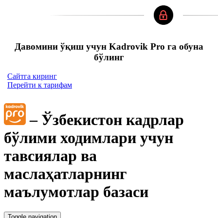
Давомини ўқиш учун Kadrovik Pro га обуна
бўлинг
Сайтга киринг
Перейти к тарифам
– Ўзбекистон кадрлар
бўлими ходимлари учун
тавсиялар ва
маслаҳатларнинг
маълумотлар базаси
Toggle navigation