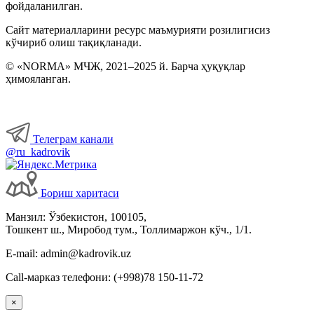
фойдаланилган.
Сайт материалларини ресурс маъмурияти розилигисиз
кўчириб олиш тақиқланади.
© «NORMA» МЧЖ, 2021–2025 й. Барча ҳуқуқлар
ҳимояланган.
Телеграм канали
@ru_kadrovik
Бориш харитаси
Манзил: Ўзбекистон, 100105,
Тошкент ш., Миробод тум., Толлимаржон кўч., 1/1.
E-mail: admin@kadrovik.uz
Call-марказ телефони: (+998)78 150-11-72
×