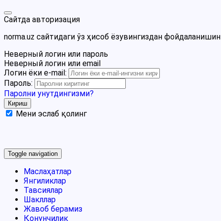
Сайтда авторизация
norma.uz сайтидаги ўз ҳисоб ёзувингиздан фойдаланиши
Неверный логин или пароль
Неверный логин или email
Логин ёки e-mail:
Пароль:
Паролни унутдингизми?
Мени эслаб қолинг
Google
Facebook
Яндекс
Toggle navigation
Маслаҳатлар
Янгиликлар
Тавсиялар
Шакллар
Жавоб берамиз
Қонунчилик