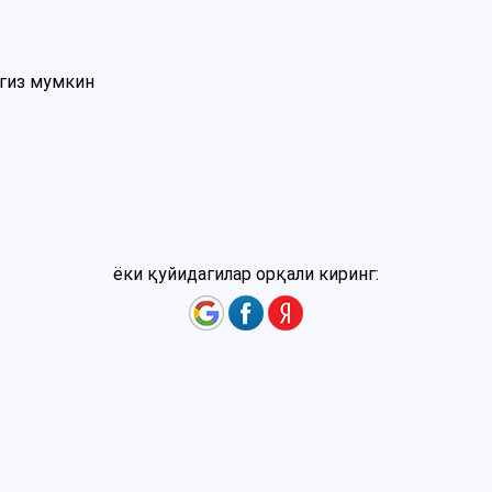
нгиз мумкин
ёки қуйидагилар орқали киринг: