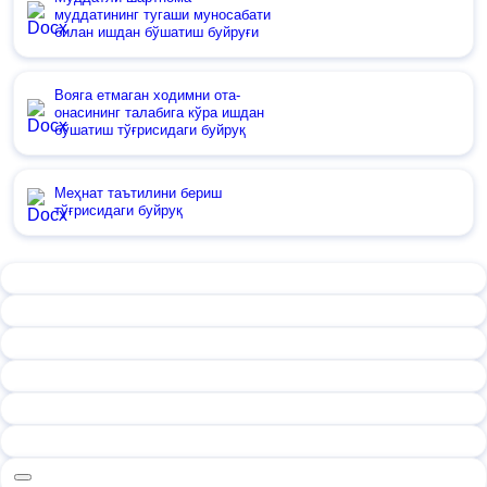
муддатининг тугаши муносабати
билан ишдан бўшатиш буйруғи
Вояга етмаган ходимни ота-
онасининг талабига кўра ишдан
бўшатиш тўғрисидаги буйруқ
Меҳнат таътилини бериш
тўғрисидаги буйруқ