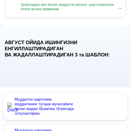
Ҳомиладор аёл билан муддатли меҳнат шартномасини
→
бекор қилиш мумкинми
АВГУСТ ОЙИДА ИШИНГИЗНИ
ЕНГИЛЛАШТИРАДИГАН
ВА ЖАДАЛЛАШТИРАДИГАН 3
та
ШАБЛОН:
Муддатли шартнома
муддатининг тугаши муносабати
билан ишдан бўшатиш тўғрисида
огоҳлантириш
Муддатли шартнома