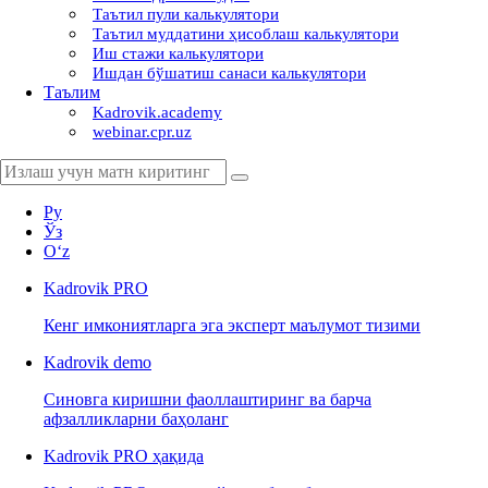
Таътил пули калькулятори
Таътил муддатини ҳисоблаш калькулятори
Иш стажи калькулятори
Ишдан бўшатиш санаси калькулятори
Таълим
Kadrovik.academy
webinar.cpr.uz
Ру
Ўз
Oʻz
Kadrovik
PRO
Кенг имкониятларга эга эксперт маълумот тизими
Kadrovik
demo
Синовга киришни фаоллаштиринг ва барча
афзалликларни баҳоланг
Kadrovik PRO ҳақида