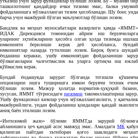
ўтказиш учун зарур функциялар бўлиши лозим. Бу – муайян бир
ташкилотнинг қандайдир ички тизими эмас, балки умумий
фойдаланишга мўлжалланган тизим ҳисобланади. Шу боис унда
барча учун мажбурий бўлган маълумотлар бўлиши лозим.
Бандлик ва меҳнат муносабатлари вазирлиги ҳамда «ЯММТ»
ИДАК Дирекцияси томонидан айрим иш берувчиларга
уларнинг эҳтиёжларини ҳисобга олган ҳолда тизимда ишлаш
имконияти берилиши керак деб ҳисобланса, бундай
имкониятлар назарда тутилиши лозим. Бироқ бунга шундай
ёндашиш керакки, ушбу имкониятдан фойдаланиши зарур
бўлмаганларни чалғитмаслик ва уларга ортиқча иш юклаб
қўймаслик керак.
Бундай ёндашувда зарурат бўлганда тегишли қўшимча
опцияларни ишга туширишга имкон берувчи техник ечим
бўлиши лозим. Мазкур ҳолатда норматив-ҳуқуқий базани,
хусусан, ЯММТ тўғрисидаги
низомни
такомиллаштириш зарур
Ушбу функционал кимлар учун мўлжалланганлиги, у қанчалик
мажбурийлиги, ундан фойдаланиш қоидалари қандай эканлиги
аниқ баён этилиши лозим.
«Интизомий жазо» бўлими ЯММТда зарурий бўлимга
айланишига ҳеч қандай асос мавжуд эмас. Амалдаги
МК
қабул
қилинган пайтдан эътиборан қоғоз шаклидаги меҳнат
дафтарчалари ва бошқа ҳужжатлар билан ишлаш бўйича кўп