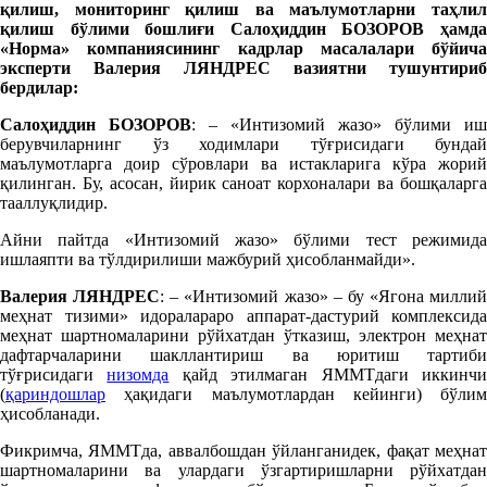
қилиш, мониторинг қилиш ва маълумотларни таҳлил
қилиш бўлими бошлиғи Салоҳиддин БОЗОРОВ ҳамда
«Норма» компаниясининг кадрлар масалалари бўйича
эксперти Валерия ЛЯНДРЕС вазиятни тушунтириб
бердилар:
Салоҳиддин БОЗОРОВ
: – «Интизомий жазо» бўлими иш
берувчиларнинг ўз ходимлари тўғрисидаги бундай
маълумотларга доир сўровлари ва истакларига кўра жорий
қилинган. Бу, асосан, йирик саноат корхоналари ва бошқаларга
тааллуқлидир.
Айни пайтда «Интизомий жазо» бўлими тест режимида
ишлаяпти ва тўлдирилиши мажбурий ҳисобланмайди».
Валерия ЛЯНДРЕС
: – «Интизомий жазо» – бу «Ягона миллий
меҳнат тизими» идоралараро аппарат-дастурий комплексида
меҳнат шартномаларини рўйхатдан ўтказиш, электрон меҳнат
дафтарчаларини шакллантириш ва юритиш тартиби
тўғрисидаги
низомда
қайд этилмаган ЯММТдаги иккинч
(
қариндошлар
ҳақидаги маълумотлардан кейинги) бўлим
ҳисобланади.
Фикримча, ЯММТда, аввалбошдан ўйланганидек, фақат меҳнат
шартномаларини ва улардаги ўзгартиришларни рўйхатдан