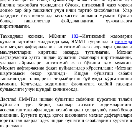
йиллик тажрибага таянадиган бўлсак, интизомий жазо чораси
доимо ҳар бир ташкилот учун ички тартиб ҳисобланган. Улар
ҳақидаги ёзув келгусида мутахассис ишлаши мумкин бўлган
бошқа ташкилотлар фойдаланадиган ҳужжатларга
киритилмаган.
Таъкидлаш жоизки, МКнинг
182
-«Интизомий жазоларни
қўллаш тартиби» моддасида ҳам, ЯММТ тўғрисидаги
низомда
ҳам меҳнат дафтарчаларига интизомий жазо чоралари ҳақидаги
маълумотларни киритиш назарда тутилмаган. Меҳнат
дафтарчасига ҳатто ишдан бўшатиш сабаблари киритилмайди,
улардан айримлари интизомий жазо бўлиши ҳам мумкин.
Меҳнат дафтарчасида фақат қуйидагилар кўрсатилади: «Меҳнат
шартномаси бекор қилинди». Ишдан бўшатиш сабаби
ташкилотдан ташқарига чиқмайдиган буйруқда кўрсатилиши
мумкин. Келгусида ходимнинг фаолиятига салбий таъсири
бўлмаслиги учун шундай қилинмоқда.
Дастлаб ЯММТда ишдан бўшатиш сабабини кўрсатиш талаби
қўйилган эди. Бироқ кадрлар хизмати ходимларининг
асосланган таклифларидан келиб чиққан ҳолда ушбу талаб бекор
қилинди. Бугунги кунда қоғоз шаклидаги меҳнат дафтарчалари
юритилган даврдагидек ишдан бўшатиш сабабларини кўрсатиш
шарт эмас».