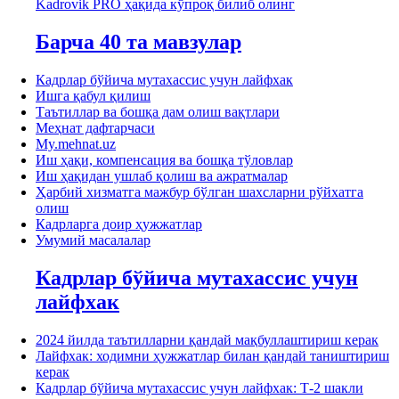
Kadrovik PRO ҳақида кўпроқ билиб олинг
Барча 40 та мавзулар
Кадрлар бўйича мутахассис учун лайфхак
Ишга қабул қилиш
Таътиллар ва бошқа дам олиш вақтлари
Меҳнат дафтарчаси
My.mehnat.uz
Иш ҳақи, компенсация ва бошқа тўловлар
Иш ҳақидан ушлаб қолиш ва ажратмалар
Ҳарбий хизматга мажбур бўлган шахсларни рўйхатга
олиш
Кадрларга доир ҳужжатлар
Умумий масалалар
Кадрлар бўйича мутахассис учун
лайфхак
2024 йилда таътилларни қандай мақбуллаштириш керак
Лайфхак: ходимни ҳужжатлар билан қандай таништириш
керак
Кадрлар бўйича мутахассис учун лайфхак: Т-2 шакли