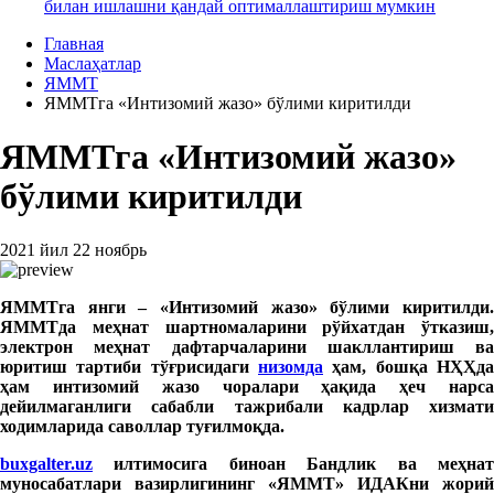
билан ишлашни қандай оптималлаштириш мумкин
Главная
Маслаҳатлар
ЯММТ
ЯММТга «Интизомий жазо» бўлими киритилди
ЯММТга «Интизомий жазо»
бўлими киритилди
2021 йил 22 ноябрь
ЯММТга янги – «Интизомий жазо» бўлими киритилди.
ЯММТда меҳнат шартномаларини рўйхатдан ўтказиш,
электрон меҳнат дафтарчаларини шакллантириш ва
юритиш тартиби тўғрисидаги
низомда
ҳам, бошқа НҲҲда
ҳам интизомий жазо чоралари ҳақида ҳеч нарса
дейилмаганлиги сабабли тажрибали кадрлар хизмати
ходимларида саволлар туғилмоқда.
buxgalter.
uz
илтимосига биноан Бандлик ва меҳнат
муносабатлари вазирлигининг «ЯММТ» ИДАКни жорий