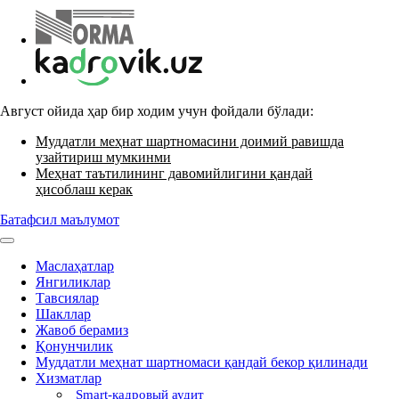
Август ойида ҳар бир ходим учун фойдали бўлади:
Муддатли меҳнат шартномасини доимий равишда
узайтириш мумкинми
Меҳнат таътилининг давомийлигини қандай
ҳисоблаш керак
Батафсил маълумот
Маслаҳатлар
Янгиликлар
Тавсиялар
Шакллар
Жавоб берамиз
Қонунчилик
Муддатли меҳнат шартномаси қандай бекор қилинади
Хизматлар
Smart-кадровый аудит