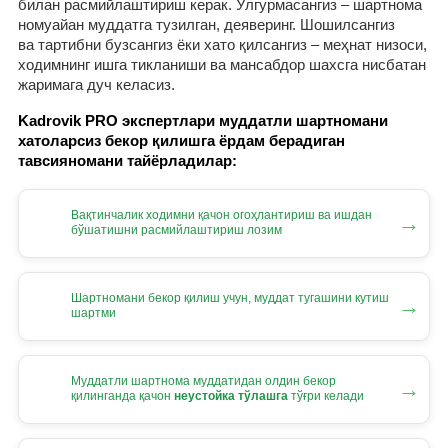
билан расмийлаштириш керак. Улгурмасангиз – шартнома
номуайан муддатга тузилган, деяверинг. Шошилсангиз
ва тартибни бузсангиз ёки хато қилсангиз – меҳнат низоси,
ходимнинг ишга тикланиши ва мансабдор шахсга нисбатан
жаримага дуч келасиз.
Kadrovik PRO экспертлари муддатли шартномани
хатоларсиз бекор қилишга ёрдам берадиган
тавсияномани тайёрладилар:
Вақтинчалик ходимни қачон огоҳлантириш ва ишдан
→
бўшатишни расмийлаштириш лозим
Шартномани бекор қилиш учун, муддат тугашини кутиш
→
шартми
Муддатли шартнома муддатидан олдин бекор
→
қилинганда қачон
неустойка тўлашга
тўғри келади