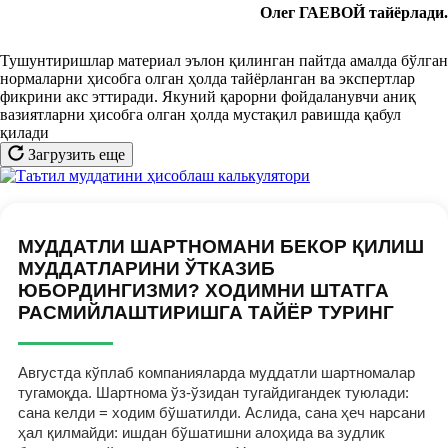
Олег ГАЕВОЙ тайёрлади.
Тушунтиришлар материал эълон қилинган пайтда амалда бўлган
нормаларни ҳисобга олган ҳолда тайёрланган ва экспертлар
фикрини акс эттиради. Якуний қарорни фойдаланувчи аниқ
вазиятларни ҳисобга олган ҳолда мустақил равишда қабул
қилади
Загрузить еще
МУДДАТЛИ ШАРТНОМАНИ БЕКОР ҚИЛИШ
МУДДАТЛАРИНИ ЎТКАЗИБ
ЮБОРДИНГИЗМИ? ХОДИМНИ ШТАТГА
РАСМИЙЛАШТИРИШГА ТАЙЁР ТУРИНГ
Августда кўплаб компанияларда муддатли шартномалар
тугамоқда. Шартнома ўз-ўзидан тугайдигандек туюлади:
сана келди = ходим бўшатилди. Аслида, сана ҳеч нарсани
ҳал қилмайди: ишдан бўшатишни алоҳида ва зудлик