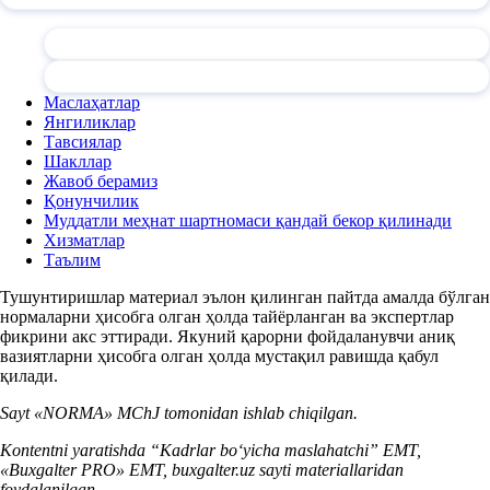
Маслаҳатлар
Янгиликлар
Тавсиялар
Шакллар
Жавоб берамиз
Қонунчилик
Муддатли меҳнат шартномаси қандай бекор қилинади
Хизматлар
Таълим
Тушунтиришлар материал эълон қилинган пайтда амалда бўлган
нормаларни ҳисобга олган ҳолда тайёрланган ва экспертлар
фикрини акс эттиради. Якуний қарорни фойдаланувчи аниқ
вазиятларни ҳисобга олган ҳолда мустақил равишда қабул
қилади.
Sayt «NORMA» MChJ tomonidan ishlab chiqilgan.
Kontentni yaratishda “Kadrlar boʻyicha maslahatchi” EMT,
«Buxgalter PRO» EMT, buxgalter.uz sayti materiallaridan
foydalanilgan.