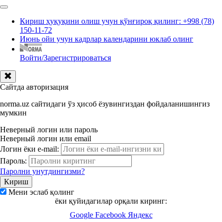
Кириш ҳуқуқини олиш учун қўнғироқ қилинг: +998 (78)
150-11-72
Июнь ойи учун кадрлар календарини юклаб олинг
Войти/Зарегистрироваться
Сайтда авторизация
norma.uz сайтидаги ўз ҳисоб ёзувингиздан фойдаланишингиз
мумкин
Неверный логин или пароль
Неверный логин или email
Логин ёки e-mail:
Пароль:
Паролни унутдингизми?
Мени эслаб қолинг
ёки қуйидагилар орқали киринг:
Google
Facebook
Яндекс