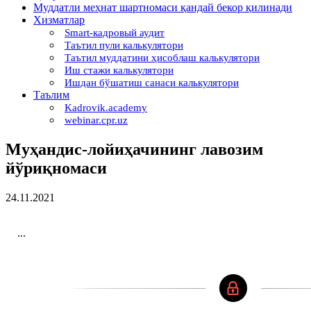
Муддатли меҳнат шартномаси қандай бекор қилинади
Хизматлар
Smart-кадровый аудит
Таътил пули калькулятори
Таътил муддатини ҳисоблаш калькулятори
Иш стажи калькулятори
Ишдан бўшатиш санаси калькулятори
Таълим
Kadrovik.academy
webinar.cpr.uz
Муҳандис-лойиҳачининг лавозим
йўриқномаси
24.11.2021
...