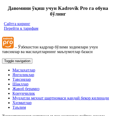
Давомини ўқиш учун Kadrovik Pro га обуна
бўлинг
Сайтга киринг
Перейти к тарифам
– Ўзбекистон кадрлар бўлими ходимлари учун
тавсиялар ва маслаҳатларнинг маълумотлар базаси
Toggle navigation
Маслаҳатлар
Янгиликлар
Тавсиялар
Шакллар
Жавоб берамиз
Қонунчилик
Муддатли меҳнат шартномаси қандай бекор қилинади
Хизматлар
Таълим