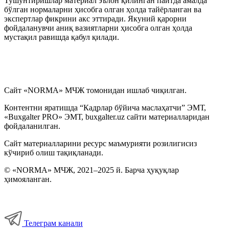
Тушунтиришлар материал эълон қилинган пайтда амалда
бўлган нормаларни ҳисобга олган ҳолда тайёрланган ва
экспертлар фикрини акс эттиради. Якуний қарорни
фойдаланувчи аниқ вазиятларни ҳисобга олган ҳолда
мустақил равишда қабул қилади.
Сайт «NORMA» МЧЖ томонидан ишлаб чиқилган.
Контентни яратишда “Кадрлар бўйича маслаҳатчи” ЭМТ,
«Buxgalter PRO» ЭМТ, buxgalter.uz сайти материалларидан
фойдаланилган.
Сайт материалларини ресурс маъмурияти розилигисиз
кўчириб олиш тақиқланади.
© «NORMA» МЧЖ, 2021–2025 й. Барча ҳуқуқлар
ҳимояланган.
Телеграм канали