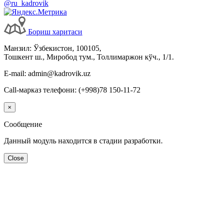
@ru_kadrovik
Бориш харитаси
Манзил: Ўзбекистон, 100105,
Тошкент ш., Миробод тум., Толлимаржон кўч., 1/1.
E-mail: admin@kadrovik.uz
Call-марказ телефони: (+998)78 150-11-72
×
Сообщение
Данный модуль находится в стадии разработки.
Close