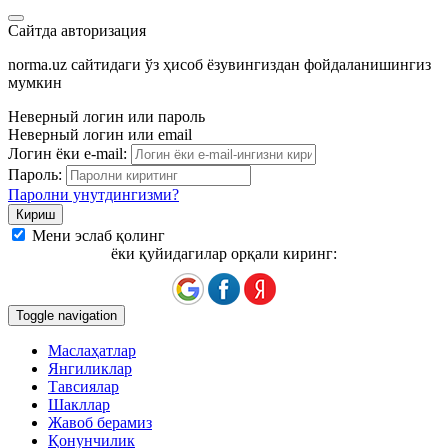
Сайтда авторизация
norma.uz сайтидаги ўз ҳисоб ёзувингиздан фойдаланишингиз
мумкин
Неверный логин или пароль
Неверный логин или email
Логин ёки e-mail:
Пароль:
Паролни унутдингизми?
Мени эслаб қолинг
ёки қуйидагилар орқали киринг:
Toggle navigation
Маслаҳатлар
Янгиликлар
Тавсиялар
Шакллар
Жавоб берамиз
Қонунчилик