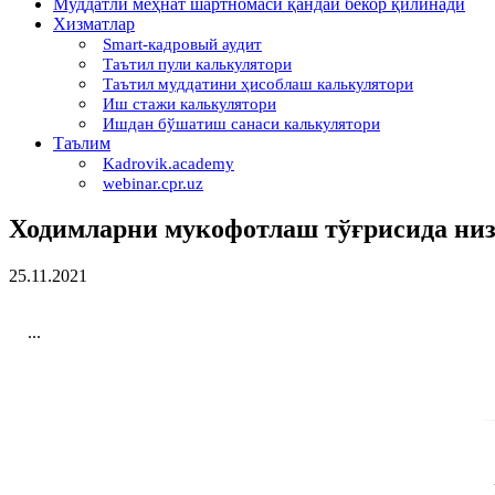
Муддатли меҳнат шартномаси қандай бекор қилинади
Хизматлар
Smart-кадровый аудит
Таътил пули калькулятори
Таътил муддатини ҳисоблаш калькулятори
Иш стажи калькулятори
Ишдан бўшатиш санаси калькулятори
Таълим
Kadrovik.academy
webinar.cpr.uz
Ходимларни мукофотлаш тўғрисида ни
25.11.2021
...