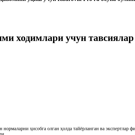
ими ходимлари учун тавсиялар
 нормаларни ҳисобга олган ҳолда тайёрланган ва экспертлар ф
ди.