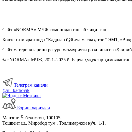
Сайт «NORMA» МЧЖ томонидан ишлаб чиқилган.
Контентни яратишда “Кадрлар бўйича маслаҳатчи” ЭМТ, «Buxga
Сайт материалларини ресурс маъмурияти розилигисиз кўчириб
© «NORMA» МЧЖ, 2021–2025 й. Барча ҳуқуқлар ҳимояланган.
Телеграм канали
@ru_kadrovik
Бориш харитаси
Манзил: Ўзбекистон, 100105,
Тошкент ш., Миробод тум., Толлимаржон кўч., 1/1.