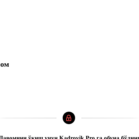
зом
Давомини ўқиш учун Kadrovik Pro га обуна бўлин