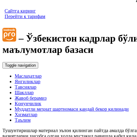
Сайтга киринг
Перейти к тарифам
– Ўзбекистон кадрлар бўл
маълумотлар базаси
Toggle navigation
Маслаҳатлар
Янгиликлар
Тавсиялар
Шакллар
Жавоб берамиз
Қонунчилик
Муддатли меҳнат шартномаси қандай бекор қилинади
Хизматлар
Таълим
Тушунтиришлар материал эълон қилинган пайтда амалда бўлган
вазиятларни ҳисобга олган ҳолда мустақил равишда қабул қила