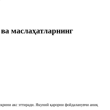
 ва маслаҳатларнинг
икрини акс эттиради. Якуний қарорни фойдаланувчи аниқ