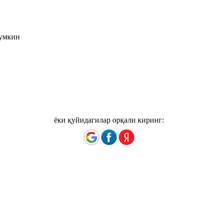
мумкин
ёки қуйидагилар орқали киринг: