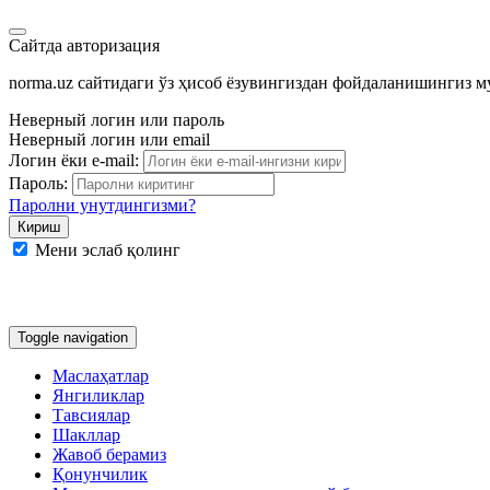
Сайтда авторизация
norma.uz сайтидаги ўз ҳисоб ёзувингиздан фойдаланишингиз 
Неверный логин или пароль
Неверный логин или email
Логин ёки e-mail:
Пароль:
Паролни унутдингизми?
Мени эслаб қолинг
Google
Facebook
Яндекс
Toggle navigation
Маслаҳатлар
Янгиликлар
Тавсиялар
Шакллар
Жавоб берамиз
Қонунчилик