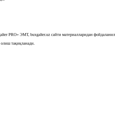
lter PRO» ЭМТ, buxgalter.uz сайти материалларидан фойдаланил
 олиш тақиқланади.