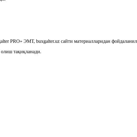
lter PRO» ЭМТ, buxgalter.uz сайти материалларидан фойдаланил
 олиш тақиқланади.