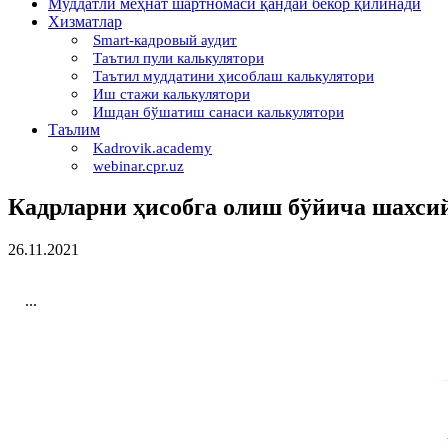
Муддатли меҳнат шартномаси қандай бекор қилинади
Хизматлар
Smart-кадровый аудит
Таътил пули калькулятори
Таътил муддатини ҳисоблаш калькулятори
Иш стажи калькулятори
Ишдан бўшатиш санаси калькулятори
Таълим
Kadrovik.academy
webinar.cpr.uz
Кадрларни ҳисобга олиш бўйича шахси
26.11.2021
...