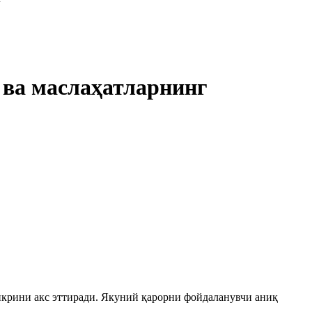
 ва маслаҳатларнинг
икрини акс эттиради. Якуний қарорни фойдаланувчи аниқ