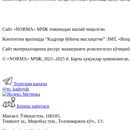
Сайт «NORMA» МЧЖ томонидан ишлаб чиқилган.
Контентни яратишда “Кадрлар бўйича маслаҳатчи” ЭМТ, «Buxga
Сайт материалларини ресурс маъмурияти розилигисиз кўчириб
© «NORMA» МЧЖ, 2021–2025 й. Барча ҳуқуқлар ҳимояланган.
Телеграм канали
@ru_kadrovik
Бориш харитаси
Манзил: Ўзбекистон, 100105,
Тошкент ш., Миробод тум., Толлимаржон кўч., 1/1.