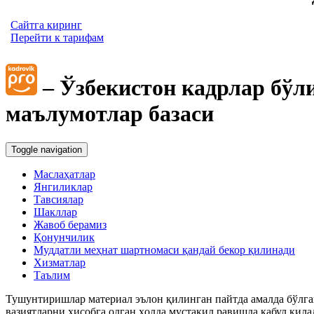
Сайтга киринг
Перейти к тарифам
– Ўзбекистон кадрлар бўл
маълумотлар базаси
Toggle navigation
Маслаҳатлар
Янгиликлар
Тавсиялар
Шакллар
Жавоб берамиз
Қонунчилик
Муддатли меҳнат шартномаси қандай бекор қилинади
Хизматлар
Таълим
Тушунтиришлар материал эълон қилинган пайтда амалда бўлган
вазиятларни ҳисобга олган ҳолда мустақил равишда қабул қила