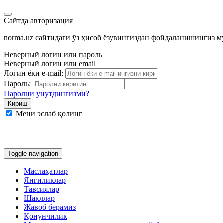
Сайтда авторизация
norma.uz сайтидаги ўз ҳисоб ёзувингиздан фойдаланишингиз 
Неверный логин или пароль
Неверный логин или email
Логин ёки e-mail:
Пароль:
Паролни унутдингизми?
Мени эслаб қолинг
Google
Facebook
Яндекс
Toggle navigation
Маслаҳатлар
Янгиликлар
Тавсиялар
Шакллар
Жавоб берамиз
Қонунчилик