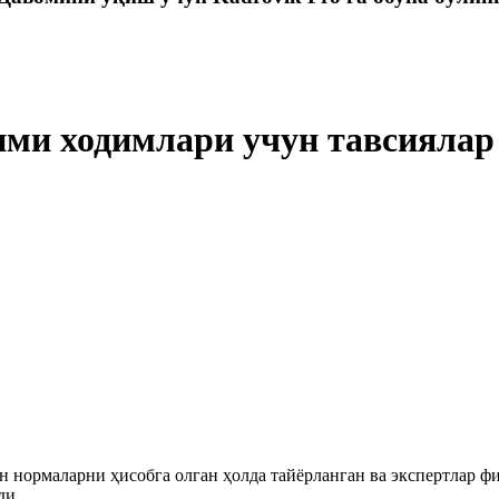
ими ходимлари учун тавсиялар
 нормаларни ҳисобга олган ҳолда тайёрланган ва экспертлар ф
ди.