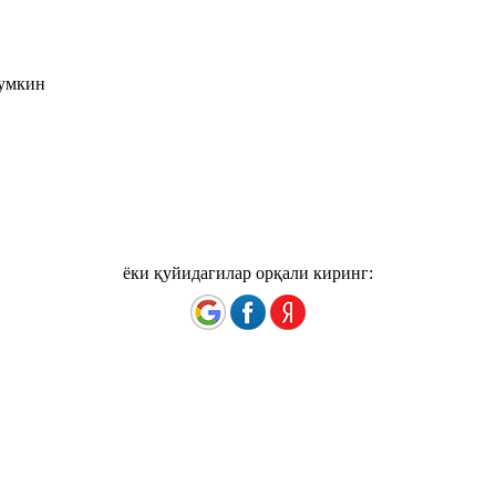
мумкин
ёки қуйидагилар орқали киринг: