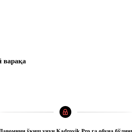
й варақа
Давомини ўқиш учун Kadrovik Pro га обуна бўлин