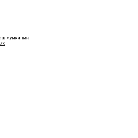
риш мумкинми
рак