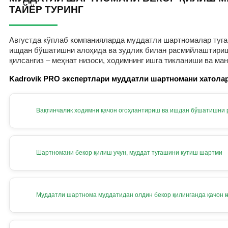
ТАЙЁР ТУРИНГ
Августда кўплаб компанияларда муддатли шартномалар тугам
ишдан бўшатишни алоҳида ва зудлик билан расмийлаштириш к
қилсангиз – меҳнат низоси, ходимнинг ишга тикланиши ва ма
Kadrovik PRO экспертлари муддатли шартномани хатолар
Вақтинчалик ходимни қачон огоҳлантириш ва ишдан бўшатишни
Шартномани бекор қилиш учун, муддат тугашини кутиш шартми
Муддатли шартнома муддатидан олдин бекор қилинганда қачон