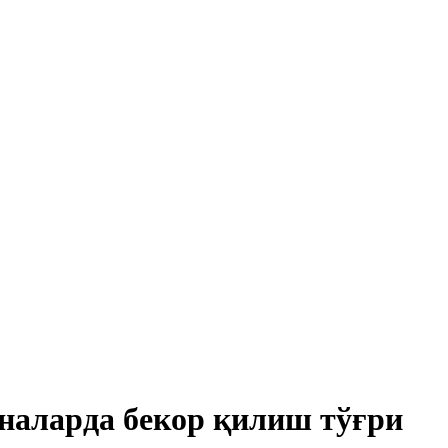
наларда бекор қилиш тўғри