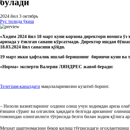
бўлади
2024 йил 3 октябрь
Рус тилида ўқиш
«
Ходим
2024
йил 18
март куни корхона директори
номи
га ўз
аризада у ёзилган санани кўрсатмади. Директор ишдан бўша
18.03.2024 йил санасини қўйди.
19 март икки ҳафталик ишлаб беришнинг биринчи куни ва 
«Норм
а
»
эксперт
и Валерия ЛЯНДРЕС жавоб беради:
Teлеграм-каналдаги
мақолаларимизни кузатиб боринг.
– Низоли вазиятларнинг олдини олиш учун ходимдан ариза олаё
ёзишни сўранг ва олганлик ҳақидаги белгида аризанинг олиниш
томонидан олинганлиги тўғрисида белги билан ходим қўлига а
Меҳнат шартномасини бекор қилиш тўғрисидаги огоҳлантириш 