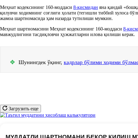
Меҳнат кодексининг 160-моддаси
8-қисмидан
яна қандай «бошқа
қилувчи ходимнинг соғлиғи ҳолати (тегишли тиббий хулоса бўл
жамоа шартномасида ҳам назарда тутилиши мумкин.
Меҳнат шартномасини Меҳнат кодексининг 160-моддаси
8-қисм
мавжудлигини тасдиқловчи ҳужжатларни илова қилиши керак.
❖
Шунингдек ўқинг,
кадрлар бўлими ходими бўлм
Загрузить еще
МУДДАТЛИ ШАРТНОМАНИ БЕКОР ҚИЛИШ М