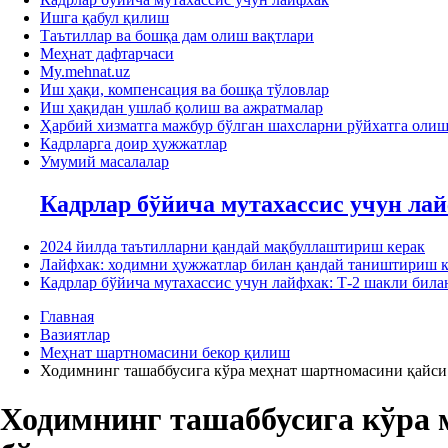
Ишга қабул қилиш
Таътиллар ва бошқа дам олиш вақтлари
Меҳнат дафтарчаси
My.mehnat.uz
Иш ҳақи, компенсация ва бошқа тўловлар
Иш ҳақидан ушлаб қолиш ва ажратмалар
Ҳарбий хизматга мажбур бўлган шахсларни рўйхатга оли
Кадрларга доир ҳужжатлар
Умумий масалалар
Кадрлар бўйича мутахассис учун ла
2024 йилда таътилларни қандай мақбуллаштириш керак
Лайфхак: ходимни ҳужжатлар билан қандай таништириш к
Кадрлар бўйича мутахассис учун лайфхак: Т-2 шакли би
Главная
Вазиятлар
Меҳнат шартномасини бекор қилиш
Ходимнинг ташаббусига кўра меҳнат шартномасини қайси 
Ходимнинг ташаббусига кўра 