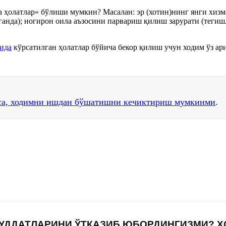
 ҳолатлар» бўлиши мумкин? Масалан: эр (хотин)нинг янги хиз
ганда); ногирон оила аъзосини парвариш қилиш зарурати (тегиш
ида
кўрсатилган ҳолатлар бўйича бекор қилиш учун ходим ўз ар
аса, ходимни ишдан бўшатишни кечиктириш мумкинми
.
УДДАТЛАРИНИ ЎТКАЗИБ ЮБОРДИНГИЗМИ? 