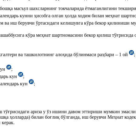
 бошқа масъул шахсларнинг токчаларида ётмаганлигини текшири
календарь кунни ҳисобга олган ҳолда ходим билан меҳнат шартн
дим ва иш берувчи ўртасидаги келишувга кўра бекор қилиниши 
ташаббусига кўра меҳнат шартномасини бекор қилиш тўғрисида
галтери ва ташкилотнинг алоҳида бўлинмаси раҳбари – 1 ой
;
кун
;
дарь кун
;
календарь кун
;
 тўғрисидаги ариза у ўз ишини давом эттириши мумкин эмаслиг
ошқа ҳолларда) билан боғлиқ бўлганда, иш берувчи Меҳнат код
 керак.