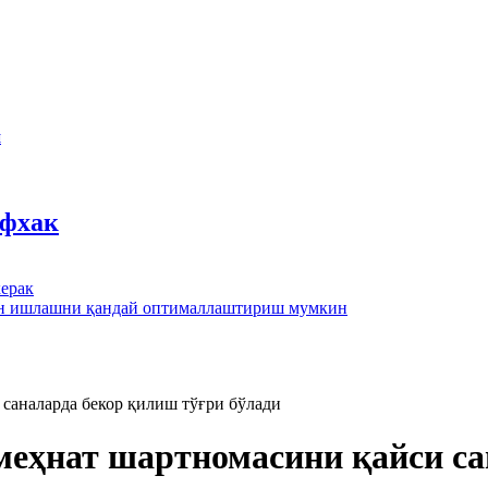
ш
йфхак
ерак
лан ишлашни қандай оптималлаштириш мумкин
саналарда бекор қилиш тўғри бўлади
меҳнат шартномасини қайси са