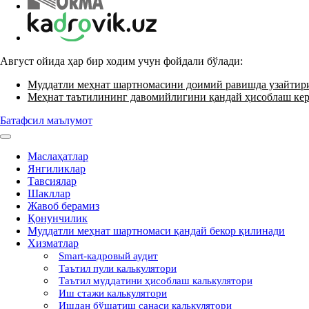
Август ойида ҳар бир ходим учун фойдали бўлади:
Муддатли меҳнат шартномасини доимий равишда узайти
Меҳнат таътилининг давомийлигини қандай ҳисоблаш ке
Батафсил маълумот
Маслаҳатлар
Янгиликлар
Тавсиялар
Шакллар
Жавоб берамиз
Қонунчилик
Муддатли меҳнат шартномаси қандай бекор қилинади
Хизматлар
Smart-кадровый аудит
Таътил пули калькулятори
Таътил муддатини ҳисоблаш калькулятори
Иш стажи калькулятори
Ишдан бўшатиш санаси калькулятори