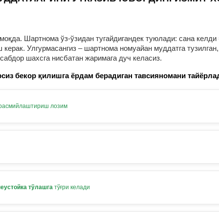
оқда. Шартнома ўз-ўзидан тугайдигандек туюлади: сана келди 
ерак. Улгурмасангиз – шартнома номуайан муддатга тузилган, 
нсабдор шахсга нисбатан жаримага дуч келасиз.
сиз бекор қилишга ёрдам берадиган тавсияномани тайёрла
 расмийлаштириш лозим
неустойка тўлашга
тўғри келади