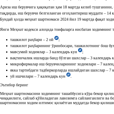
Ариза иш берувчига ҳақиқатан ҳам 18 мартда келиб тушганини,
тақдирда, иш берувчи белгиланган огоҳлантириш муддати – 14 
Бундай ҳолда меҳнат шартномаси 2024 йил 19 мартда фақат хо
Янги Меҳнат кодекси алоҳида тоифаларга нисбатан ходимнинг 
ташкилот раҳбари – 2 ой
;
ташкилот раҳбарининг ўринбосари, ташкилотнинг бош бух
мавсумий ходимлар – 3 календарь кун
;
вақтинчалик ишларда банд бўлган шахслар – 3 календарь 
микрофирмалар иш берувчиларининг ходимлари – 7 кален
якка тартибдаги тадбиркорларда ишлайдиган шахслар – 7 
уй ишчилари – 7 календарь кун
.
Эътибор беринг
Меҳнат шартномасини ходимнинг ташаббусига кўра бекор қилиш
чиққанлиги, сайлаб қўйиладиган лавозимга сайланганлиги ва б
шартномасини ходим илтимос қилаётган муддатда бекор қилиши