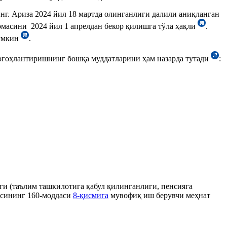
нг. Ариза 2024 йил 18 мартда олинганлиги далили аниқланган
омасини 2024 йил 1 апрелдан бекор қилишга тўла ҳақли
.
мумкин
.
 огоҳлантиришнинг бошқа муддатларини ҳам назарда тутади
:
и (таълим ташкилотига қабул қилинганлиги, пенсияга
ексининг 160-моддаси
8-қисмига
мувофиқ иш берувчи меҳнат