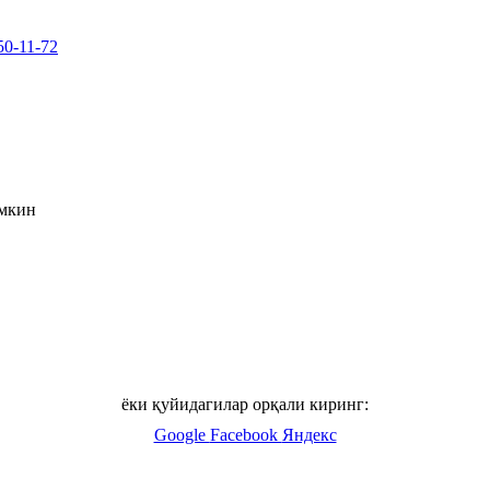
50-11-72
умкин
ёки қуйидагилар орқали киринг:
Google
Facebook
Яндекс