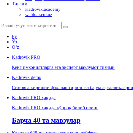
Таълим
Kadrovik.academy
webinar.cpr.uz
Ру
Ўз
Oʻz
Kadrovik
PRO
Кенг имкониятларга эга эксперт маълумот тизими
Kadrovik
demo
Синовга киришни фаоллаштиринг ва барча афзалликларни
Kadrovik PRO ҳақида
Kadrovik PRO ҳақида кўпроқ билиб олинг
Барча 40 та мавзулар
Кадрлар бўйича мутахассис учун лайфхак