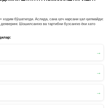
= ходим бўшатилди. Аслида, сана ҳеч нарсани ҳал қилмайди:
деяверинг. Шошилсангиз ва тартибни бузсангиз ёки хато
дилар:
→
→
→