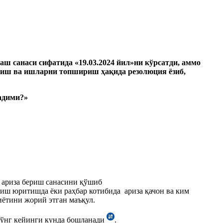
шаш санаси
сифатида
«19
.03.2024 йил»ни кўрсатди, аммо
ериш ва ишларни топшириш ҳақида резолюция ёзиб,
адими?»
 ариза бериш санасини қўшиб
 иш юритишда ёки раҳбар котибида ариза қачон ва ким
иётини жорий этган маъқул.
сўнг кейинги кунда бошланади
.