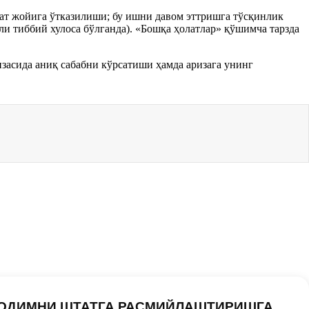
мат жойига ўтказилиши; бу ишни давом эттришга тўсқинлик
ли тиббий хулоса бўлганда). «Бошқа ҳолатлар» қўшимча тарзда
изасида аниқ сабабни кўрсатиши ҳамда аризага унинг
ХОДИМНИ ШТАТГА РАСМИЙЛАШТИРИШГА