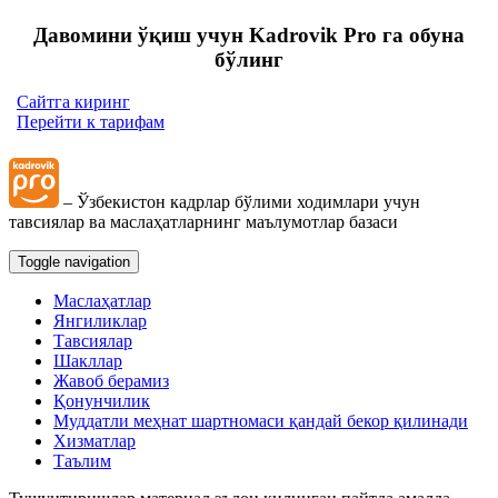
Давомини ўқиш учун Kadrovik Pro га обуна
бўлинг
Сайтга киринг
Перейти к тарифам
– Ўзбекистон кадрлар бўлими ходимлари учун
тавсиялар ва маслаҳатларнинг маълумотлар базаси
Toggle navigation
Маслаҳатлар
Янгиликлар
Тавсиялар
Шакллар
Жавоб берамиз
Қонунчилик
Муддатли меҳнат шартномаси қандай бекор қилинади
Хизматлар
Таълим