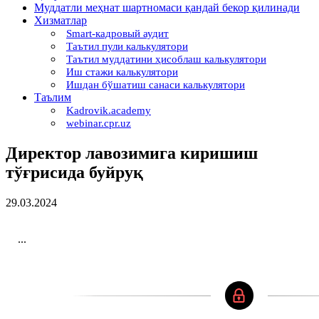
Муддатли меҳнат шартномаси қандай бекор қилинади
Хизматлар
Smart-кадровый аудит
Таътил пули калькулятори
Таътил муддатини ҳисоблаш калькулятори
Иш стажи калькулятори
Ишдан бўшатиш санаси калькулятори
Таълим
Kadrovik.academy
webinar.cpr.uz
Директор лавозимига киришиш
тўғрисида буйруқ
29.03.2024
...