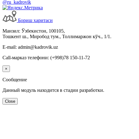
@ru_kadrovik
Бориш харитаси
Манзил: Ўзбекистон, 100105,
Тошкент ш., Миробод тум., Толлимаржон кўч., 1/1.
E-mail: admin@kadrovik.uz
Call-марказ телефони: (+998)78 150-11-72
×
Сообщение
Данный модуль находится в стадии разработки.
Close