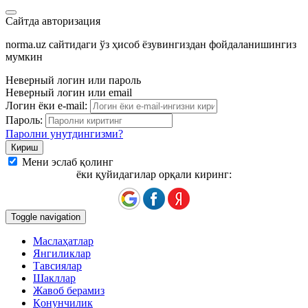
Сайтда авторизация
norma.uz сайтидаги ўз ҳисоб ёзувингиздан фойдаланишингиз
мумкин
Неверный логин или пароль
Неверный логин или email
Логин ёки e-mail:
Пароль:
Паролни унутдингизми?
Мени эслаб қолинг
ёки қуйидагилар орқали киринг:
Toggle navigation
Маслаҳатлар
Янгиликлар
Тавсиялар
Шакллар
Жавоб берамиз
Қонунчилик