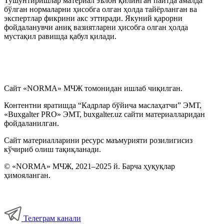
Тушунтиришлар материал эълон қилинган пайтда амалда
бўлган нормаларни ҳисобга олган ҳолда тайёрланган ва
экспертлар фикрини акс эттиради. Якуний қарорни
фойдаланувчи аниқ вазиятларни ҳисобга олган ҳолда
мустақил равишда қабул қилади.
Сайт «NORMA» МЧЖ томонидан ишлаб чиқилган.
Контентни яратишда “Кадрлар бўйича маслаҳатчи” ЭМТ,
«Buxgalter PRO» ЭМТ, buxgalter.uz сайти материалларидан
фойдаланилган.
Сайт материалларини ресурс маъмурияти розилигисиз
кўчириб олиш тақиқланади.
© «NORMA» МЧЖ, 2021–2025 й. Барча ҳуқуқлар
ҳимояланган.
Телеграм канали