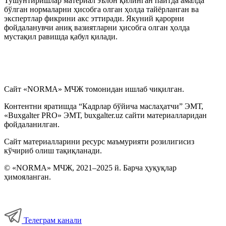
Тушунтиришлар материал эълон қилинган пайтда амалда
бўлган нормаларни ҳисобга олган ҳолда тайёрланган ва
экспертлар фикрини акс эттиради. Якуний қарорни
фойдаланувчи аниқ вазиятларни ҳисобга олган ҳолда
мустақил равишда қабул қилади.
Сайт «NORMA» МЧЖ томонидан ишлаб чиқилган.
Контентни яратишда “Кадрлар бўйича маслаҳатчи” ЭМТ,
«Buxgalter PRO» ЭМТ, buxgalter.uz сайти материалларидан
фойдаланилган.
Сайт материалларини ресурс маъмурияти розилигисиз
кўчириб олиш тақиқланади.
© «NORMA» МЧЖ, 2021–2025 й. Барча ҳуқуқлар
ҳимояланган.
Телеграм канали