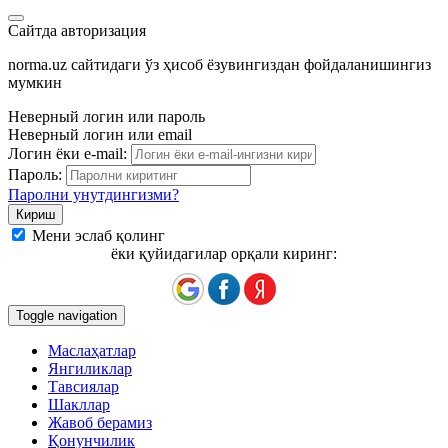
Сайтда авторизация
norma.uz сайтидаги ўз ҳисоб ёзувингиздан фойдаланишингиз
мумкин
Неверный логин или пароль
Неверный логин или email
Логин ёки e-mail:
Пароль:
Паролни унутдингизми?
Мени эслаб қолинг
ёки қуйидагилар орқали киринг:
Toggle navigation
Маслаҳатлар
Янгиликлар
Тавсиялар
Шакллар
Жавоб берамиз
Қонунчилик