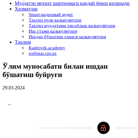
Муддатли меҳнат шартномаси қандай бекор қилинади
Хизматлар
Smart-кадровый аудит
Таътил пули калькулятори
Таътил муддатини ҳисоблаш калькулятори
Иш стажи калькулятори
Ишдан бўшатиш санаси калькулятори
Таълим
Kadrovik.academy
webinar.cpr.uz
Ўлим муносабати билан ишдан
бўшатиш буйруғи
29.03.2024
...