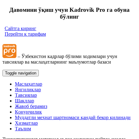
Давомини ўқиш учун Kadrovik Pro га обуна
бўлинг
Сайтга киринг
Перейти к тарифам
– Ўзбекистон кадрлар бўлими ходимлари учун
тавсиялар ва маслаҳатларнинг маълумотлар базаси
Toggle navigation
Маслаҳатлар
Янгиликлар
Тавсиялар
Шакллар
Жавоб берамиз
Қонунчилик
Муддатли меҳнат шартномаси қандай бекор қилинади
Хизматлар
Таълим