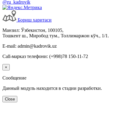
@ru_kadrovik
Бориш харитаси
Манзил: Ўзбекистон, 100105,
Тошкент ш., Миробод тум., Толлимаржон кўч., 1/1.
E-mail: admin@kadrovik.uz
Call-марказ телефони: (+998)78 150-11-72
×
Сообщение
Данный модуль находится в стадии разработки.
Close