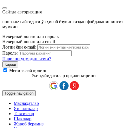
Сайтда авторизация
norma.uz сайтидаги ўз ҳисоб ёзувингиздан фойдаланишингиз
мумкин
Неверный логин или пароль
Неверный логин или email
Логин ёки e-mail:
Пароль:
Паролни унутдингизми?
Мени эслаб қолинг
ёки қуйидагилар орқали киринг:
Toggle navigation
Маслаҳатлар
Янгиликлар
Тавсиялар
Шакллар
Жавоб берамиз