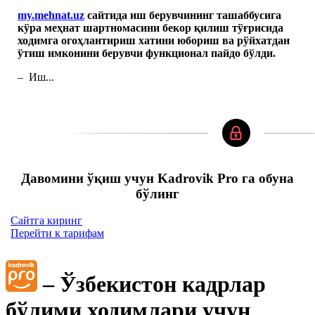
my.mehnat.uz
сайтида иш берувчининг ташаббуси
га
кўра
меҳнат шартномасини бекор қилиш тўғрисида
ходимга огоҳлантириш хатини юбориш
ва
рўйхатдан
ўтиш имконини берувчи фун
кционал пайдо бўлди.
– Иш...
Давомини ўқиш учун Kadrovik Pro га обуна
бўлинг
Сайтга киринг
Перейти к тарифам
– Ўзбекистон кадрлар
бўлими ходимлари учун