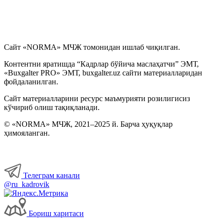
Сайт «NORMA» МЧЖ томонидан ишлаб чиқилган.
Контентни яратишда “Кадрлар бўйича маслаҳатчи” ЭМТ,
«Buxgalter PRO» ЭМТ, buxgalter.uz сайти материалларидан
фойдаланилган.
Сайт материалларини ресурс маъмурияти розилигисиз
кўчириб олиш тақиқланади.
© «NORMA» МЧЖ, 2021–2025 й. Барча ҳуқуқлар
ҳимояланган.
Телеграм канали
@ru_kadrovik
Бориш харитаси