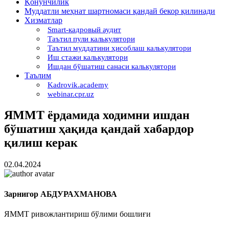
Қонунчилик
Муддатли меҳнат шартномаси қандай бекор қилинади
Хизматлар
Smart-кадровый аудит
Таътил пули калькулятори
Таътил муддатини ҳисоблаш калькулятори
Иш стажи калькулятори
Ишдан бўшатиш санаси калькулятори
Таълим
Kadrovik.academy
webinar.cpr.uz
ЯММТ ёрдамида ходимни ишдан
бўшатиш ҳақида қандай хабардор
қилиш керак
02.04.2024
Зарнигор АБДУРАХМАНОВА
ЯММТ ривожлантириш бўлими бошлиғи