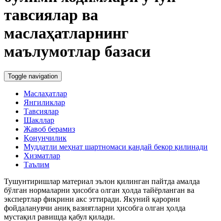
тавсиялар ва
маслаҳатларнинг
маълумотлар базаси
Toggle navigation
Маслаҳатлар
Янгиликлар
Тавсиялар
Шакллар
Жавоб берамиз
Қонунчилик
Муддатли меҳнат шартномаси қандай бекор қилинади
Хизматлар
Таълим
Тушунтиришлар материал эълон қилинган пайтда амалда
бўлган нормаларни ҳисобга олган ҳолда тайёрланган ва
экспертлар фикрини акс эттиради. Якуний қарорни
фойдаланувчи аниқ вазиятларни ҳисобга олган ҳолда
мустақил равишда қабул қилади.