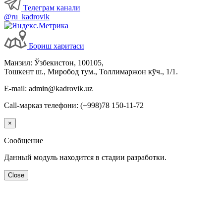
Телеграм канали
@ru_kadrovik
Бориш харитаси
Манзил: Ўзбекистон, 100105,
Тошкент ш., Миробод тум., Толлимаржон кўч., 1/1.
E-mail: admin@kadrovik.uz
Call-марказ телефони: (+998)78 150-11-72
×
Сообщение
Данный модуль находится в стадии разработки.
Close