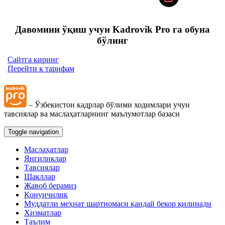
Давомини ўқиш учун Kadrovik Pro га обуна
бўлинг
Сайтга киринг
Перейти к тарифам
– Ўзбекистон кадрлар бўлими ходимлари учун
тавсиялар ва маслаҳатларнинг маълумотлар базаси
Toggle navigation
Маслаҳатлар
Янгиликлар
Тавсиялар
Шакллар
Жавоб берамиз
Қонунчилик
Муддатли меҳнат шартномаси қандай бекор қилинади
Хизматлар
Таълим