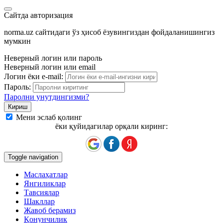
Сайтда авторизация
norma.uz сайтидаги ўз ҳисоб ёзувингиздан фойдаланишингиз
мумкин
Неверный логин или пароль
Неверный логин или email
Логин ёки e-mail:
Пароль:
Паролни унутдингизми?
Мени эслаб қолинг
ёки қуйидагилар орқали киринг:
Toggle navigation
Маслаҳатлар
Янгиликлар
Тавсиялар
Шакллар
Жавоб берамиз
Қонунчилик