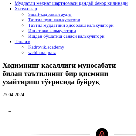
Муддатли меҳнат шартномаси қандай бекор қилинади
Хизматлар
Smart-кадровый аудит
Таътил пули калькулятори
Таътил муддатини ҳисоблаш калькулятори
Иш стажи калькулятори
Ишдан бўшатиш санаси калькулятори
Таълим
Kadrovik.academy
webinar.cpr.uz
Ходимнинг касаллиги муносабати
билан таътилнинг бир қисмини
узайтириш тўғрисида буйруқ
25.04.2024
...