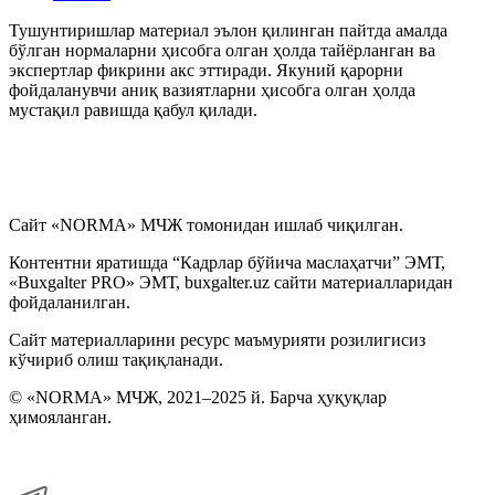
Тушунтиришлар материал эълон қилинган пайтда амалда
бўлган нормаларни ҳисобга олган ҳолда тайёрланган ва
экспертлар фикрини акс эттиради. Якуний қарорни
фойдаланувчи аниқ вазиятларни ҳисобга олган ҳолда
мустақил равишда қабул қилади.
Сайт «NORMA» МЧЖ томонидан ишлаб чиқилган.
Контентни яратишда “Кадрлар бўйича маслаҳатчи” ЭМТ,
«Buxgalter PRO» ЭМТ, buxgalter.uz сайти материалларидан
фойдаланилган.
Сайт материалларини ресурс маъмурияти розилигисиз
кўчириб олиш тақиқланади.
© «NORMA» МЧЖ, 2021–2025 й. Барча ҳуқуқлар
ҳимояланган.