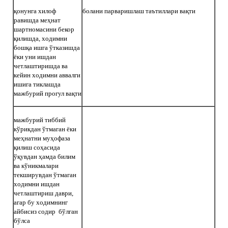
қонунга хилоф
болани парваришлаш таътиллари вақти
равишда меҳнат
шартномасини бекор
қилишда, ходимни
бошқа ишга ўтказишда
ёки уни ишдан
четлаштиришда ва
кейин ходимни аввалги
ишига тиклашда
мажбурий прогул вақти
мажбурий тиббий
кўрикдан ўтмаган ёки
меҳнатни муҳофаза
қилиш соҳасида
ўқувдан ҳамда билим
ва кўникмалари
текширувдан ўтмаган
ходимни ишдан
четлаштириш даври,
агар бу ходимнинг
айбисиз содир бўлган
бўлса