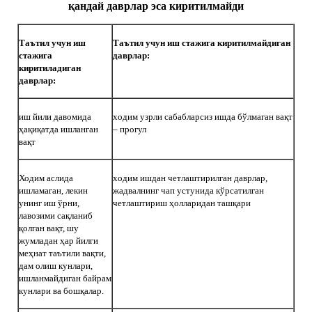
қандай даврлар эса киритилмайди
Таътил учун иш
Таътил учун иш стажига киритилмайдиган
стажига
даврлар
:
киритиладиган
даврлар
:
иш йили давомида
ходим узрли сабабларсиз ишда бўлмаган вақт
ҳақиқатда ишланган
– прогул
вақт
Ходим аслида
ходим ишдан четлаштирилган даврлар,
ишламаган, лекин
жадвалнинг чап устунида кўрсатилган
унинг иш ўрни,
четлаштириш ҳолларидан ташқари
лавозими сақланиб
қолган вақт, шу
жумладан ҳар йилги
меҳнат таътили вақти,
дам олиш кунлари,
ишланмайдиган байрам
кунлари ва бошқалар.