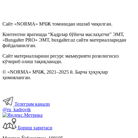
Сайт «NORMA» МЧЖ томонидан ишлаб чиқилган.
Контентни яратишда “Кадрлар бўйича маслаҳатчи” ЭМТ,
«Buxgalter PRO» ЭМТ, buxgalter.uz сайти материалларидан
фойдаланилган.
Сайт материалларини ресурс маъмурияти розилигисиз
кўчириб олиш тақиқланади.
© «NORMA» МЧЖ, 2021–2025 й. Барча ҳуқуқлар
ҳимояланган.
Телеграм канали
@ru_kadrovik
Бориш харитаси