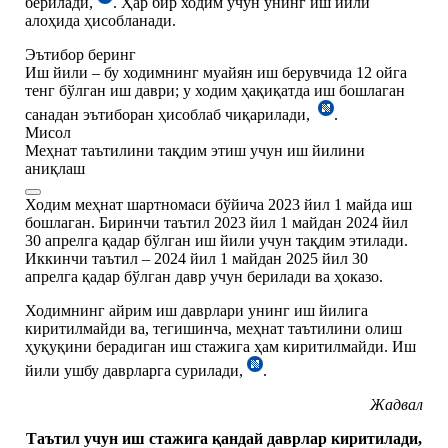
берилади,
. Ҳар бир ходим учун унинг иш йили
алоҳида ҳисобланади.
Эътибор беринг
Иш йили – бу ходимнинг муайян иш берувчида 12 ойга
тенг бўлган иш даври; у ходим ҳақиқатда иш бошлаган
санадан эътиборан ҳисоблаб чиқарилади,
.
Мисол
Меҳнат таътилини тақдим этиш учун иш йилини
аниқлаш
Ходим меҳнат шартномаси бўйича 2023 йил 1 майда иш
бошлаган. Биринчи таътил 2023 йил 1 майдан 2024 йил
30 апрелга қадар бўлган иш йили учун тақдим этилади.
Иккинчи таътил – 2024 йил 1 майдан 2025 йил 30
апрелга қадар бўлган давр учун берилади ва ҳоказо.
Ходимнинг айрим иш даврлари унинг иш йилига
киритилмайди ва, тегишинча, меҳнат таътилини олиш
ҳуқуқини берадиган иш стажига ҳам киритилмайди. Иш
йили ушбу даврларга сурилади,
.
Жадвал
Таътил учун иш стажига қандай даврлар киритилади,