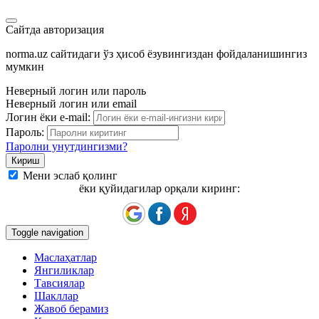
Сайтда авторизация
norma.uz сайтидаги ўз ҳисоб ёзувингиздан фойдаланишингиз
мумкин
Неверный логин или пароль
Неверный логин или email
Логин ёки e-mail:
Пароль:
Паролни унутдингизми?
Мени эслаб қолинг
ёки қуйидагилар орқали киринг:
Toggle navigation
Маслаҳатлар
Янгиликлар
Тавсиялар
Шакллар
Жавоб берамиз