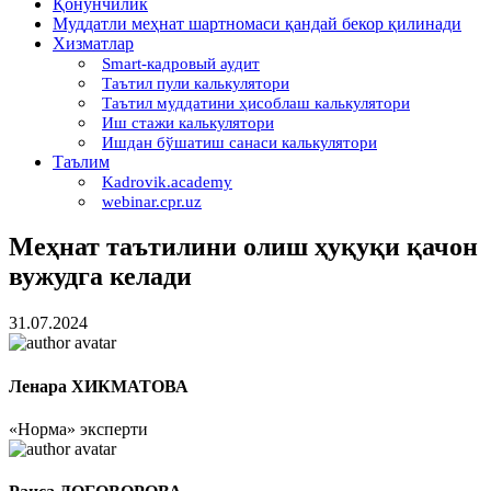
Қонунчилик
Муддатли меҳнат шартномаси қандай бекор қилинади
Хизматлар
Smart-кадровый аудит
Таътил пули калькулятори
Таътил муддатини ҳисоблаш калькулятори
Иш стажи калькулятори
Ишдан бўшатиш санаси калькулятори
Таълим
Kadrovik.academy
webinar.cpr.uz
Меҳнат таътилини олиш ҳуқуқи қачон
вужудга келади
31.07.2024
Ленара ХИКМАТОВА
«Норма» эксперти