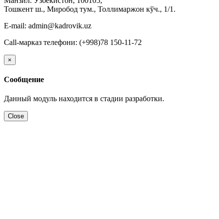
Манзил: Ўзбекистон, 100105,
Тошкент ш., Миробод тум., Толлимаржон кўч., 1/1.
E-mail: admin@kadrovik.uz
Call-марказ телефони: (+998)78 150-11-72
×
Сообщение
Данный модуль находится в стадии разработки.
Close