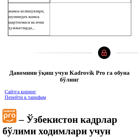
жамоа келишувлари,
шунингдек жамоа
шартномаси ва ички
ҳужжатларда,...
Давомини ўқиш учун Kadrovik Pro га обуна
бўлинг
Сайтга киринг
Перейти к тарифам
– Ўзбекистон кадрлар
бўлими ходимлари учун