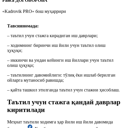
Раиса ДОГОВОРОВА
«Kadrovik PRO» бош муҳаррири
Тавсияномада
:
– таътил учун стажга кирадиган иш даврлари;
– ходимнинг биринчи иш йили учун таътил олиш
ҳуқуқи;
– иккинчи ва ундан кейинги иш йиллари учун таътил
олиш ҳуқуқи;
– таътилнинг давомийлиги: тўлиқ ёки ишлаб берилган
ойларга мутаносиб равишда;
– қайта ташкил этилганда таътил учун стажни ҳисоблаш.
Таътил учун стажга қандай даврлар
киритилади
Меҳнат таътили ходимга ҳар йили иш йили давомида