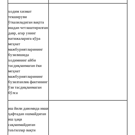
ходим хизмат
текшируви
ўтказиладиган вақтга
ишдан четлаштирилган
давр, агар унинг
натижаларига кўра
меҳнат
мажбуриятларининг
бузилишида
ходимнинг айби
тасдиқланмаган ёки
меҳнат
мажбуриятларининг
бузилганлик фактининг
ўзи тасдиқланмаган
бўлса
иш йили давомида икки
ҳафтадан ошмайдиган
иш ҳақи
сақланмайдиган
таътиллар вақти