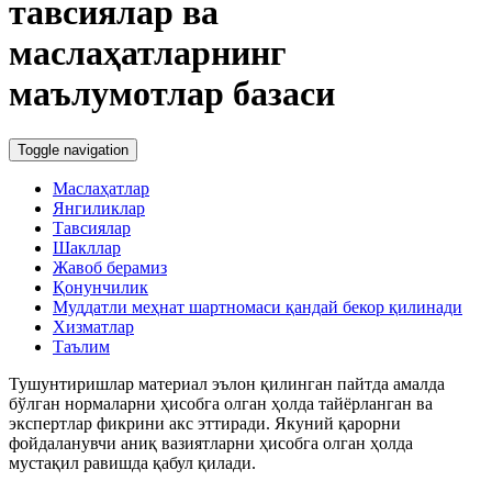
тавсиялар ва
маслаҳатларнинг
маълумотлар базаси
Toggle navigation
Маслаҳатлар
Янгиликлар
Тавсиялар
Шакллар
Жавоб берамиз
Қонунчилик
Муддатли меҳнат шартномаси қандай бекор қилинади
Хизматлар
Таълим
Тушунтиришлар материал эълон қилинган пайтда амалда
бўлган нормаларни ҳисобга олган ҳолда тайёрланган ва
экспертлар фикрини акс эттиради. Якуний қарорни
фойдаланувчи аниқ вазиятларни ҳисобга олган ҳолда
мустақил равишда қабул қилади.