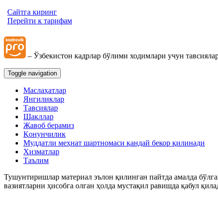
Сайтга киринг
Перейти к тарифам
– Ўзбекистон кадрлар бўлими ходимлари учун тавсиялар
Toggle navigation
Маслаҳатлар
Янгиликлар
Тавсиялар
Шакллар
Жавоб берамиз
Қонунчилик
Муддатли меҳнат шартномаси қандай бекор қилинади
Хизматлар
Таълим
Тушунтиришлар материал эълон қилинган пайтда амалда бўлган
вазиятларни ҳисобга олган ҳолда мустақил равишда қабул қила