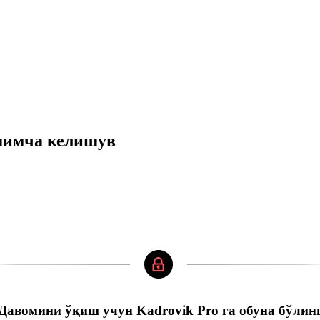
шимча келишув
Давомини ўқиш учун Kadrovik Pro га обуна бўлин