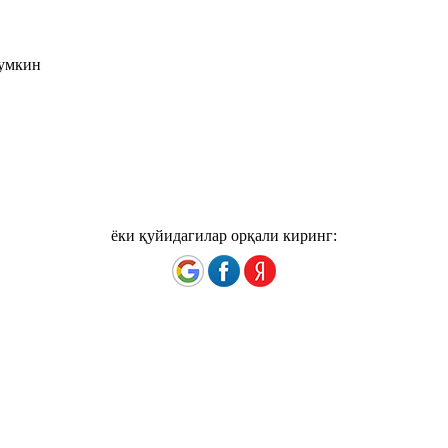
мумкин
ёки қуйидагилар орқали киринг: