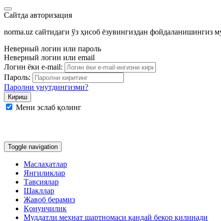
Сайтда авторизация
norma.uz сайтидаги ўз ҳисоб ёзувингиздан фойдаланишингиз 
Неверный логин или пароль
Неверный логин или email
Логин ёки e-mail:
Пароль:
Паролни унутдингизми?
Мени эслаб қолинг
Google
Facebook
Яндекс
Toggle navigation
Маслаҳатлар
Янгиликлар
Тавсиялар
Шакллар
Жавоб берамиз
Қонунчилик
Муддатли меҳнат шартномаси қандай бекор қилинади