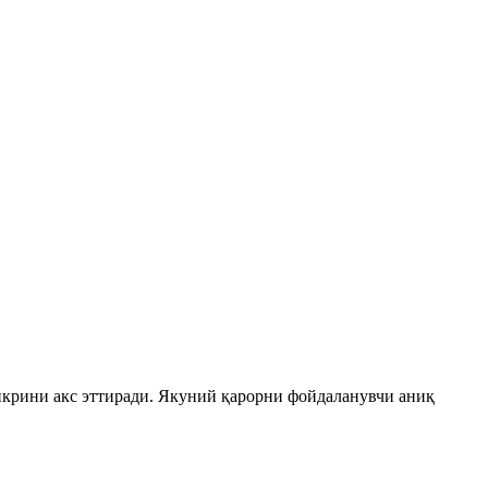
икрини акс эттиради. Якуний қарорни фойдаланувчи аниқ