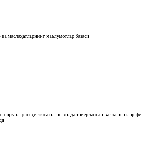
 ва маслаҳатларнинг маълумотлар базаси
 нормаларни ҳисобга олган ҳолда тайёрланган ва экспертлар ф
ди.