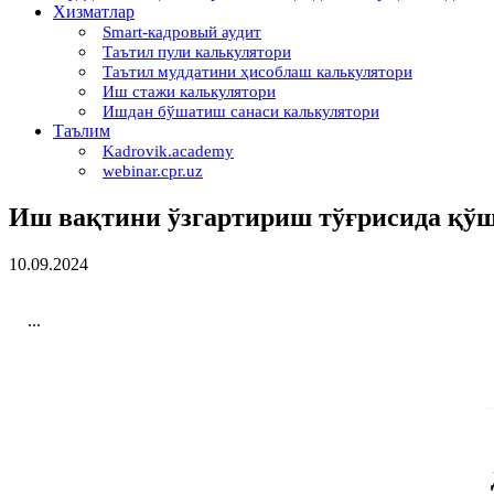
Хизматлар
Smart-кадровый аудит
Таътил пули калькулятори
Таътил муддатини ҳисоблаш калькулятори
Иш стажи калькулятори
Ишдан бўшатиш санаси калькулятори
Таълим
Kadrovik.academy
webinar.cpr.uz
Иш вақтини ўзгартириш тўғрисида қў
10.09.2024
...