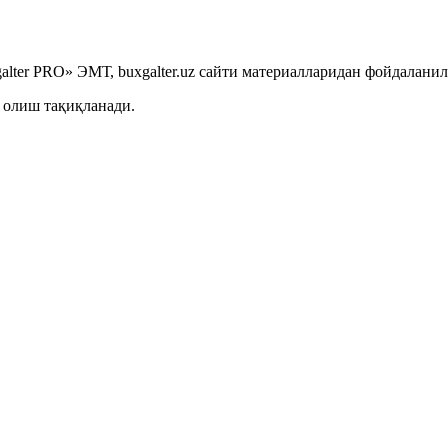
lter PRO» ЭМТ, buxgalter.uz сайти материалларидан фойдаланил
 олиш тақиқланади.