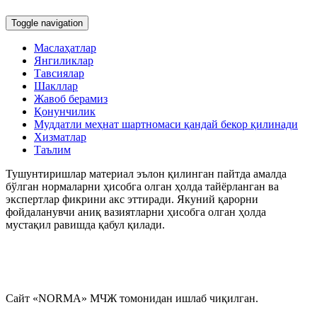
Toggle navigation
Маслаҳатлар
Янгиликлар
Тавсиялар
Шакллар
Жавоб берамиз
Қонунчилик
Муддатли меҳнат шартномаси қандай бекор қилинади
Хизматлар
Таълим
Тушунтиришлар материал эълон қилинган пайтда амалда
бўлган нормаларни ҳисобга олган ҳолда тайёрланган ва
экспертлар фикрини акс эттиради. Якуний қарорни
фойдаланувчи аниқ вазиятларни ҳисобга олган ҳолда
мустақил равишда қабул қилади.
Сайт «NORMA» МЧЖ томонидан ишлаб чиқилган.