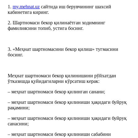
1.
my.mehnat.uz
сайтида иш берувчининг шахсий
кабинетига киринг.
2. Шартномаси бекор қилинаётган ходимнинг
фамилиясини топиб, устига босинг.
3. «Меҳнат шартномасини бекор қилиш» тугмасини
босинг.
Меҳнат шартномаси бекор қилинишини рўйхатдан
ўтказишда қуйидагиларни кўрсатиш керак:
– меҳнат шартномаси бекор қилинган санани;
– меҳнат шартномаси бекор қилиниши ҳақидаги буйруқ
рақамини;
– меҳнат шартномаси бекор қилиниши ҳақидаги буйруқ
санасини;
– меҳнат шартномаси бекор қилиниши сабабини