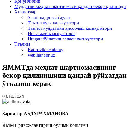
Қонунчилик
Муддатли меҳнат шартномаси қандай бекор қилинади
Хизматлар
Smart-кадровый аудит
Таътил пули калькулятори
Таътил муддатини ҳисоблаш калькулятори
Иш стажи калькулятори
Ишдан бўшатиш санаси калькулятори
Таълим
Kadrovik.academy
webinar.cpr.uz
ЯММТда меҳнат шартномасининг
бекор қилинишини қандай рўйхатдан
ўтказиш керак
03.10.2024
Зарнигор АБДУРАХМАНОВА
ЯММТ ривожлантириш бўлими бошлиғи