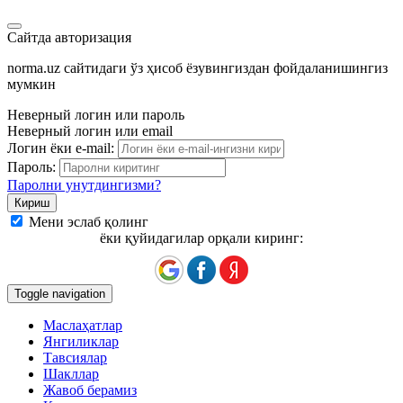
Сайтда авторизация
norma.uz сайтидаги ўз ҳисоб ёзувингиздан фойдаланишингиз
мумкин
Неверный логин или пароль
Неверный логин или email
Логин ёки e-mail:
Пароль:
Паролни унутдингизми?
Мени эслаб қолинг
ёки қуйидагилар орқали киринг:
Toggle navigation
Маслаҳатлар
Янгиликлар
Тавсиялар
Шакллар
Жавоб берамиз