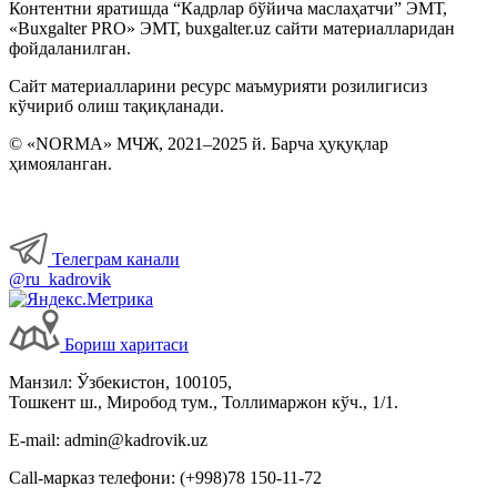
Контентни яратишда “Кадрлар бўйича маслаҳатчи” ЭМТ,
«Buxgalter PRO» ЭМТ, buxgalter.uz сайти материалларидан
фойдаланилган.
Сайт материалларини ресурс маъмурияти розилигисиз
кўчириб олиш тақиқланади.
© «NORMA» МЧЖ, 2021–2025 й. Барча ҳуқуқлар
ҳимояланган.
Телеграм канали
@ru_kadrovik
Бориш харитаси
Манзил: Ўзбекистон, 100105,
Тошкент ш., Миробод тум., Толлимаржон кўч., 1/1.
E-mail: admin@kadrovik.uz
Call-марказ телефони: (+998)78 150-11-72