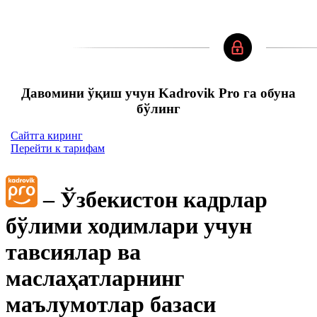
Давомини ўқиш учун Kadrovik Pro га обуна
бўлинг
Сайтга киринг
Перейти к тарифам
– Ўзбекистон кадрлар
бўлими ходимлари учун
тавсиялар ва
маслаҳатларнинг
маълумотлар базаси