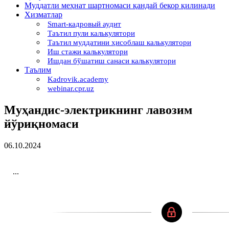
Муддатли меҳнат шартномаси қандай бекор қилинади
Хизматлар
Smart-кадровый аудит
Таътил пули калькулятори
Таътил муддатини ҳисоблаш калькулятори
Иш стажи калькулятори
Ишдан бўшатиш санаси калькулятори
Таълим
Kadrovik.academy
webinar.cpr.uz
Муҳандис-электрикнинг лавозим
йўриқномаси
06.10.2024
...