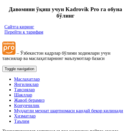
Давомини ўқиш учун Kadrovik Pro га обуна
бўлинг
Сайтга киринг
Перейти к тарифам
– Ўзбекистон кадрлар бўлими ходимлари учун
тавсиялар ва маслаҳатларнинг маълумотлар базаси
Toggle navigation
Маслаҳатлар
Янгиликлар
Тавсиялар
Шакллар
Жавоб берамиз
Қонунчилик
Муддатли меҳнат шартномаси қандай бекор қилинади
Хизматлар
Таълим