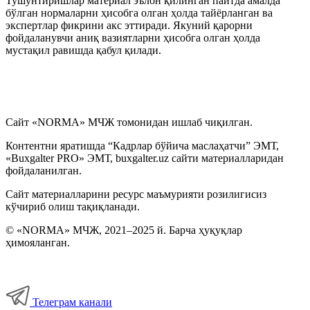
Тушунтиришлар материал эълон қилинган пайтда амалда
бўлган нормаларни ҳисобга олган ҳолда тайёрланган ва
экспертлар фикрини акс эттиради. Якуний қарорни
фойдаланувчи аниқ вазиятларни ҳисобга олган ҳолда
мустақил равишда қабул қилади.
Сайт «NORMA» МЧЖ томонидан ишлаб чиқилган.
Контентни яратишда “Кадрлар бўйича маслаҳатчи” ЭМТ,
«Buxgalter PRO» ЭМТ, buxgalter.uz сайти материалларидан
фойдаланилган.
Сайт материалларини ресурс маъмурияти розилигисиз
кўчириб олиш тақиқланади.
© «NORMA» МЧЖ, 2021–2025 й. Барча ҳуқуқлар
ҳимояланган.
Телеграм канали