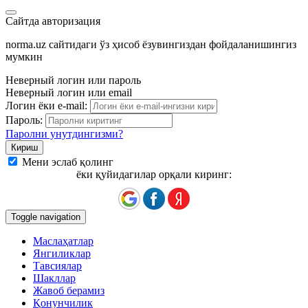
Сайтда авторизация
norma.uz сайтидаги ўз ҳисоб ёзувингиздан фойдаланишингиз
мумкин
Неверный логин или пароль
Неверный логин или email
Логин ёки e-mail:
Пароль:
Паролни унутдингизми?
Мени эслаб қолинг
ёки қуйидагилар орқали киринг:
Toggle navigation
Маслаҳатлар
Янгиликлар
Тавсиялар
Шакллар
Жавоб берамиз
Қонунчилик