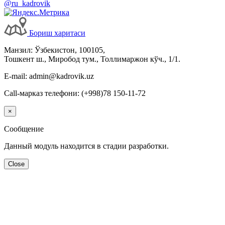
@ru_kadrovik
Бориш харитаси
Манзил: Ўзбекистон, 100105,
Тошкент ш., Миробод тум., Толлимаржон кўч., 1/1.
E-mail: admin@kadrovik.uz
Call-марказ телефони: (+998)78 150-11-72
×
Сообщение
Данный модуль находится в стадии разработки.
Close