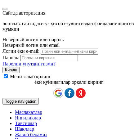
Сайтда авторизация
norma.uz сайтидаги ўз ҳисоб ёзувингиздан фойдаланишингиз
мумкин
Неверный логин или пароль
Неверный логин или email
Логин ёки e-mail:
Пароль:
Паролни унутдингизми?
Мени эслаб қолинг
ёки қуйидагилар орқали киринг:
Toggle navigation
Маслаҳатлар
Янгиликлар
Тавсиялар
Шакллар
Жавоб берамиз