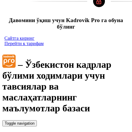
Давомини ўқиш учун Kadrovik Pro га обуна
бўлинг
Сайтга киринг
Перейти к тарифам
– Ўзбекистон кадрлар
бўлими ходимлари учун
тавсиялар ва
маслаҳатларнинг
маълумотлар базаси
Toggle navigation