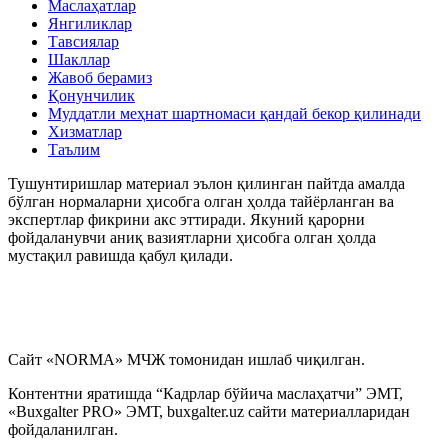
Маслаҳатлар
Янгиликлар
Тавсиялар
Шакллар
Жавоб берамиз
Қонунчилик
Муддатли меҳнат шартномаси қандай бекор қилинади
Хизматлар
Таълим
Тушунтиришлар материал эълон қилинган пайтда амалда
бўлган нормаларни ҳисобга олган ҳолда тайёрланган ва
экспертлар фикрини акс эттиради. Якуний қарорни
фойдаланувчи аниқ вазиятларни ҳисобга олган ҳолда
мустақил равишда қабул қилади.
Сайт «NORMA» МЧЖ томонидан ишлаб чиқилган.
Контентни яратишда “Кадрлар бўйича маслаҳатчи” ЭМТ,
«Buxgalter PRO» ЭМТ, buxgalter.uz сайти материалларидан
фойдаланилган.