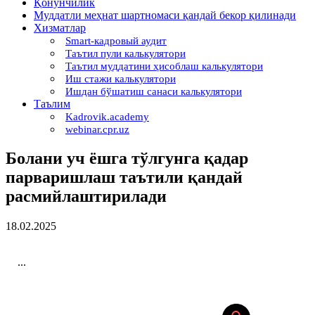
Қонунчилик
Муддатли меҳнат шартномаси қандай бекор қилинади
Хизматлар
Smart-кадровый аудит
Таътил пули калькулятори
Таътил муддатини ҳисоблаш калькулятори
Иш стажи калькулятори
Ишдан бўшатиш санаси калькулятори
Таълим
Kadrovik.academy
webinar.cpr.uz
Болани уч ёшга тўлгунга қадар
парваришлаш таътили қандай
расмийлаштирилади
18.02.2025
...