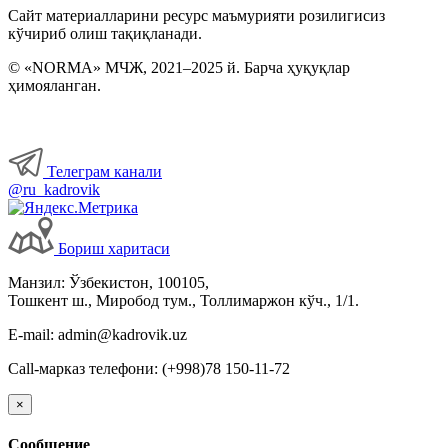
Сайт материалларини ресурс маъмурияти розилигисиз
кўчириб олиш тақиқланади.
© «NORMA» МЧЖ, 2021–2025 й. Барча ҳуқуқлар
ҳимояланган.
Телеграм канали
@ru_kadrovik
Бориш харитаси
Манзил: Ўзбекистон, 100105,
Тошкент ш., Миробод тум., Толлимаржон кўч., 1/1.
E-mail: admin@kadrovik.uz
Call-марказ телефони: (+998)78 150-11-72
×
Сообщение