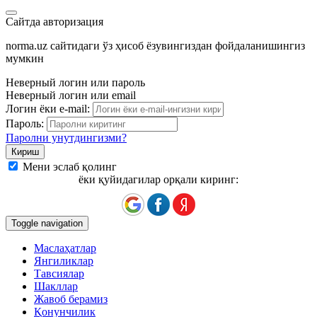
Сайтда авторизация
norma.uz сайтидаги ўз ҳисоб ёзувингиздан фойдаланишингиз
мумкин
Неверный логин или пароль
Неверный логин или email
Логин ёки e-mail:
Пароль:
Паролни унутдингизми?
Мени эслаб қолинг
ёки қуйидагилар орқали киринг:
Toggle navigation
Маслаҳатлар
Янгиликлар
Тавсиялар
Шакллар
Жавоб берамиз
Қонунчилик