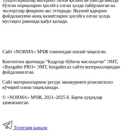
Тушунтиришлар материал эълон қилинган пайтда амалда
бўлган нормаларни ҳисобга олган ҳолда тайёрланган ва
экспертлар фикрини акс эттиради. Якуний қарорни
фойдаланувчи аниқ вазиятларни ҳисобга олган ҳолда
мустақил равишда қабул қилади.
Сайт «NORMA» МЧЖ томонидан ишлаб чиқилган.
Контентни яратишда “Кадрлар бўйича маслаҳатчи” ЭМТ,
«Buxgalter PRO» ЭМТ, buxgalter.uz сайти материалларидан
фойдаланилган.
Сайт материалларини ресурс маъмурияти розилигисиз
кўчириб олиш тақиқланади.
© «NORMA» МЧЖ, 2021–2025 й. Барча ҳуқуқлар
ҳимояланган.
Телеграм канали