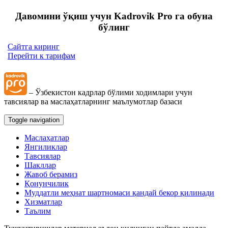
Давомини ўқиш учун Kadrovik Pro га обуна
бўлинг
Сайтга киринг
Перейти к тарифам
– Ўзбекистон кадрлар бўлими ходимлари учун
тавсиялар ва маслаҳатларнинг маълумотлар базаси
Toggle navigation
Маслаҳатлар
Янгиликлар
Тавсиялар
Шакллар
Жавоб берамиз
Қонунчилик
Муддатли меҳнат шартномаси қандай бекор қилинади
Хизматлар
Таълим