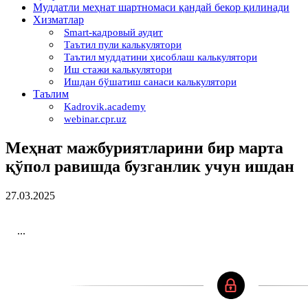
Муддатли меҳнат шартномаси қандай бекор қилинади
Хизматлар
Smart-кадровый аудит
Таътил пули калькулятори
Таътил муддатини ҳисоблаш калькулятори
Иш стажи калькулятори
Ишдан бўшатиш санаси калькулятори
Таълим
Kadrovik.academy
webinar.cpr.uz
Меҳнат мажбуриятларини бир марта
қўпол равишда бузганлик учун ишдан
27.03.2025
...