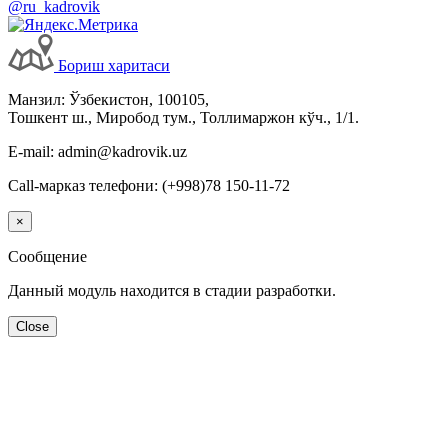
@ru_kadrovik
Бориш харитаси
Манзил: Ўзбекистон, 100105,
Тошкент ш., Миробод тум., Толлимаржон кўч., 1/1.
E-mail: admin@kadrovik.uz
Call-марказ телефони: (+998)78 150-11-72
×
Сообщение
Данный модуль находится в стадии разработки.
Close