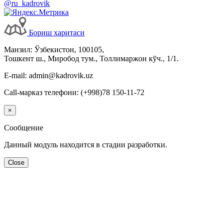
@ru_kadrovik
Бориш харитаси
Манзил: Ўзбекистон, 100105,
Тошкент ш., Миробод тум., Толлимаржон кўч., 1/1.
E-mail: admin@kadrovik.uz
Call-марказ телефони: (+998)78 150-11-72
×
Сообщение
Данный модуль находится в стадии разработки.
Close