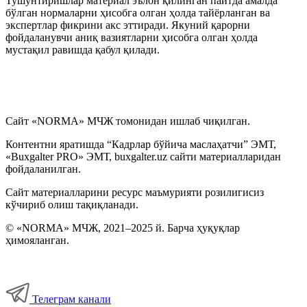
Тушунтиришлар материал эълон қилинган пайтда амалда
бўлган нормаларни ҳисобга олган ҳолда тайёрланган ва
экспертлар фикрини акс эттиради. Якуний қарорни
фойдаланувчи аниқ вазиятларни ҳисобга олган ҳолда
мустақил равишда қабул қилади.
Сайт «NORMA» МЧЖ томонидан ишлаб чиқилган.
Контентни яратишда “Кадрлар бўйича маслаҳатчи” ЭМТ,
«Buxgalter PRO» ЭМТ, buxgalter.uz сайти материалларидан
фойдаланилган.
Сайт материалларини ресурс маъмурияти розилигисиз
кўчириб олиш тақиқланади.
© «NORMA» МЧЖ, 2021–2025 й. Барча ҳуқуқлар
ҳимояланган.
Телеграм канали