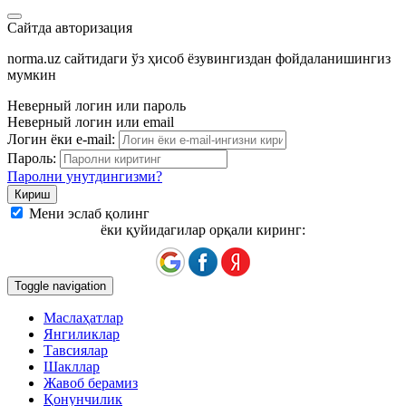
Сайтда авторизация
norma.uz сайтидаги ўз ҳисоб ёзувингиздан фойдаланишингиз
мумкин
Неверный логин или пароль
Неверный логин или email
Логин ёки e-mail:
Пароль:
Паролни унутдингизми?
Мени эслаб қолинг
ёки қуйидагилар орқали киринг:
Toggle navigation
Маслаҳатлар
Янгиликлар
Тавсиялар
Шакллар
Жавоб берамиз
Қонунчилик