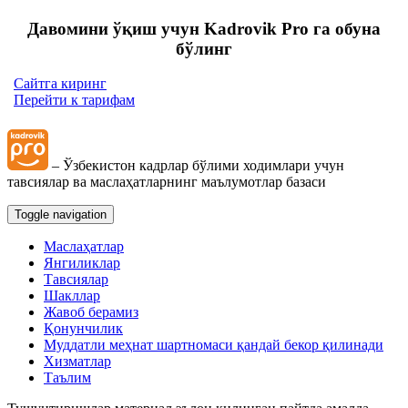
Давомини ўқиш учун Kadrovik Pro га обуна
бўлинг
Сайтга киринг
Перейти к тарифам
– Ўзбекистон кадрлар бўлими ходимлари учун
тавсиялар ва маслаҳатларнинг маълумотлар базаси
Toggle navigation
Маслаҳатлар
Янгиликлар
Тавсиялар
Шакллар
Жавоб берамиз
Қонунчилик
Муддатли меҳнат шартномаси қандай бекор қилинади
Хизматлар
Таълим