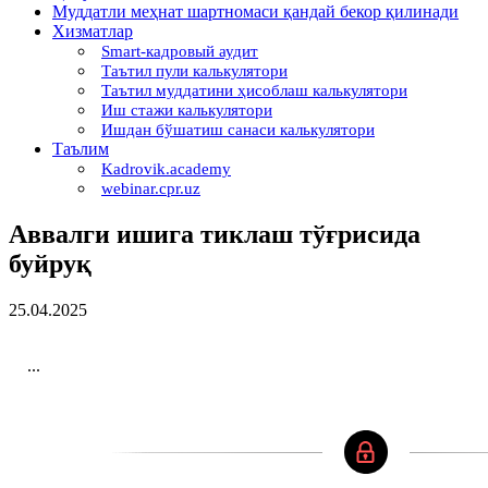
Муддатли меҳнат шартномаси қандай бекор қилинади
Хизматлар
Smart-кадровый аудит
Таътил пули калькулятори
Таътил муддатини ҳисоблаш калькулятори
Иш стажи калькулятори
Ишдан бўшатиш санаси калькулятори
Таълим
Kadrovik.academy
webinar.cpr.uz
Аввалги ишига тиклаш тўғрисида
буйруқ
25.04.2025
...