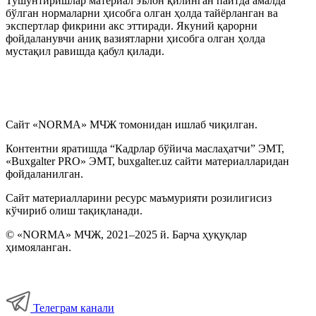
Тушунтиришлар материал эълон қилинган пайтда амалда
бўлган нормаларни ҳисобга олган ҳолда тайёрланган ва
экспертлар фикрини акс эттиради. Якуний қарорни
фойдаланувчи аниқ вазиятларни ҳисобга олган ҳолда
мустақил равишда қабул қилади.
Сайт «NORMA» МЧЖ томонидан ишлаб чиқилган.
Контентни яратишда “Кадрлар бўйича маслаҳатчи” ЭМТ,
«Buxgalter PRO» ЭМТ, buxgalter.uz сайти материалларидан
фойдаланилган.
Сайт материалларини ресурс маъмурияти розилигисиз
кўчириб олиш тақиқланади.
© «NORMA» МЧЖ, 2021–2025 й. Барча ҳуқуқлар
ҳимояланган.
Телеграм канали