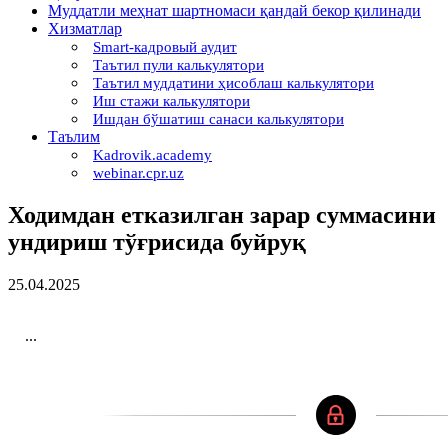
Муддатли меҳнат шартномаси қандай бекор қилинади
Хизматлар
Smart-кадровый аудит
Таътил пули калькулятори
Таътил муддатини ҳисоблаш калькулятори
Иш стажи калькулятори
Ишдан бўшатиш санаси калькулятори
Таълим
Kadrovik.academy
webinar.cpr.uz
Ходимдан етказилган зарар суммасини
ундириш тўғрисида буйруқ
25.04.2025
...