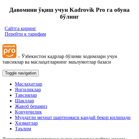
Давомини ўқиш учун Kadrovik Pro га обуна
бўлинг
Сайтга киринг
Перейти к тарифам
– Ўзбекистон кадрлар бўлими ходимлари учун
тавсиялар ва маслаҳатларнинг маълумотлар базаси
Toggle navigation
Маслаҳатлар
Янгиликлар
Тавсиялар
Шакллар
Жавоб берамиз
Қонунчилик
Муддатли меҳнат шартномаси қандай бекор қилинади
Хизматлар
Таълим