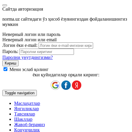
Сайтда авторизация
norma.uz сайтидаги ўз ҳисоб ёзувингиздан фойдаланишингиз
мумкин
Неверный логин или пароль
Неверный логин или email
Логин ёки e-mail:
Пароль:
Паролни унутдингизми?
Мени эслаб қолинг
ёки қуйидагилар орқали киринг:
Toggle navigation
Маслаҳатлар
Янгиликлар
Тавсиялар
Шакллар
Жавоб берамиз
Қонунчилик