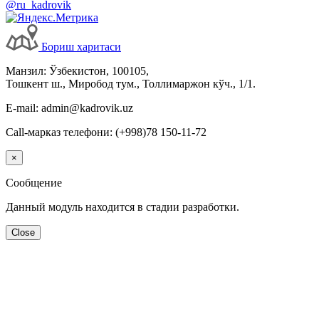
@ru_kadrovik
Бориш харитаси
Манзил: Ўзбекистон, 100105,
Тошкент ш., Миробод тум., Толлимаржон кўч., 1/1.
E-mail: admin@kadrovik.uz
Call-марказ телефони: (+998)78 150-11-72
×
Сообщение
Данный модуль находится в стадии разработки.
Close