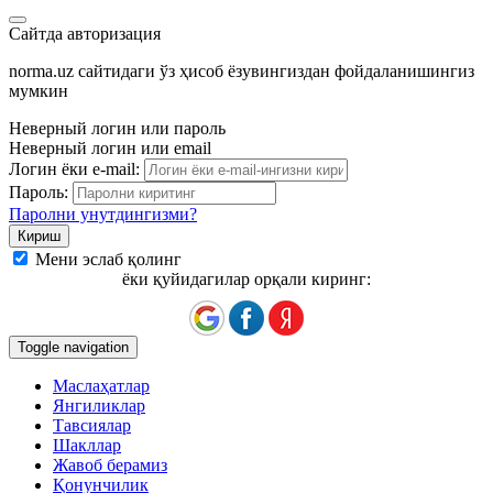
Сайтда авторизация
norma.uz сайтидаги ўз ҳисоб ёзувингиздан фойдаланишингиз
мумкин
Неверный логин или пароль
Неверный логин или email
Логин ёки e-mail:
Пароль:
Паролни унутдингизми?
Мени эслаб қолинг
ёки қуйидагилар орқали киринг:
Toggle navigation
Маслаҳатлар
Янгиликлар
Тавсиялар
Шакллар
Жавоб берамиз
Қонунчилик