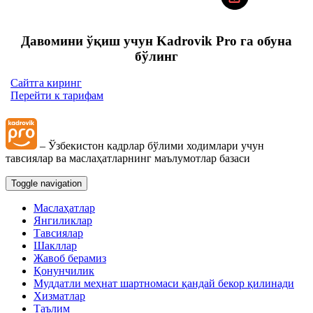
Давомини ўқиш учун Kadrovik Pro га обуна
бўлинг
Сайтга киринг
Перейти к тарифам
– Ўзбекистон кадрлар бўлими ходимлари учун
тавсиялар ва маслаҳатларнинг маълумотлар базаси
Toggle navigation
Маслаҳатлар
Янгиликлар
Тавсиялар
Шакллар
Жавоб берамиз
Қонунчилик
Муддатли меҳнат шартномаси қандай бекор қилинади
Хизматлар
Таълим