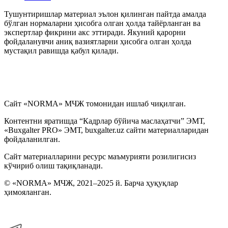
Тушунтиришлар материал эълон қилинган пайтда амалда
бўлган нормаларни ҳисобга олган ҳолда тайёрланган ва
экспертлар фикрини акс эттиради. Якуний қарорни
фойдаланувчи аниқ вазиятларни ҳисобга олган ҳолда
мустақил равишда қабул қилади.
Сайт «NORMA» МЧЖ томонидан ишлаб чиқилган.
Контентни яратишда “Кадрлар бўйича маслаҳатчи” ЭМТ,
«Buxgalter PRO» ЭМТ, buxgalter.uz сайти материалларидан
фойдаланилган.
Сайт материалларини ресурс маъмурияти розилигисиз
кўчириб олиш тақиқланади.
© «NORMA» МЧЖ, 2021–2025 й. Барча ҳуқуқлар
ҳимояланган.