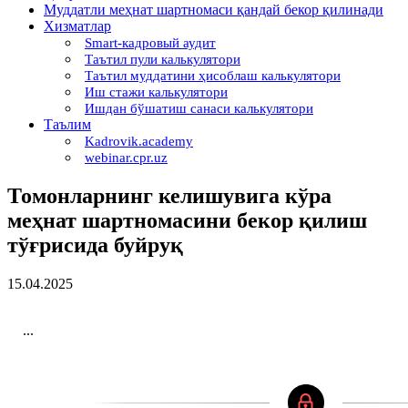
Муддатли меҳнат шартномаси қандай бекор қилинади
Хизматлар
Smart-кадровый аудит
Таътил пули калькулятори
Таътил муддатини ҳисоблаш калькулятори
Иш стажи калькулятори
Ишдан бўшатиш санаси калькулятори
Таълим
Kadrovik.academy
webinar.cpr.uz
Томонларнинг келишувига кўра
меҳнат шартномасини бекор қилиш
тўғрисида буйруқ
15.04.2025
...