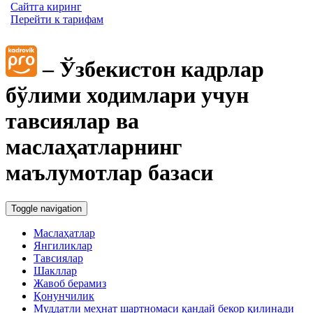
Сайтга киринг
Перейти к тарифам
– Ўзбекистон кадрлар
бўлими ходимлари учун
тавсиялар ва
маслаҳатларнинг
маълумотлар базаси
Toggle navigation
Маслаҳатлар
Янгиликлар
Тавсиялар
Шакллар
Жавоб берамиз
Қонунчилик
Муддатли меҳнат шартномаси қандай бекор қилинади