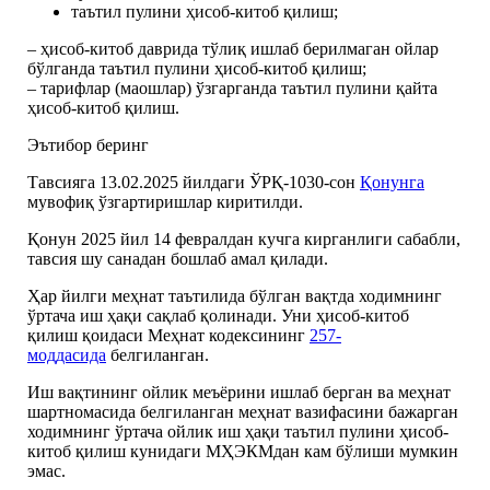
таътил пулини ҳисоб-китоб қилиш;
– ҳисоб-китоб даврида тўлиқ ишлаб берилмаган ойлар
бўлганда таътил пулини ҳисоб-китоб қилиш;
– тарифлар (маошлар) ўзгарганда таътил пулини қайта
ҳисоб-китоб қилиш.
Эътибор беринг
Тавсияга 13.02.2025 йилдаги ЎРҚ-1030-сон
Қонунга
мувофиқ ўзгартиришлар киритилди.
Қонун 2025 йил 14 февралдан кучга кирганлиги сабабли,
тавсия шу санадан бошлаб амал қилади.
Ҳар йилги меҳнат таътилида бўлган вақтда ходимнинг
ўртача иш ҳақи сақлаб қолинади. Уни ҳисоб-китоб
қилиш қоидаси Меҳнат кодексининг
257-
моддасида
белгиланган.
Иш вақтининг ойлик меъёрини ишлаб берган ва меҳнат
шартномасида белгиланган меҳнат вазифасини бажарган
ходимнинг ўртача ойлик иш ҳақи таътил пулини ҳисоб-
китоб қилиш кунидаги МҲЭКМдан кам бўлиши мумкин
эмас.