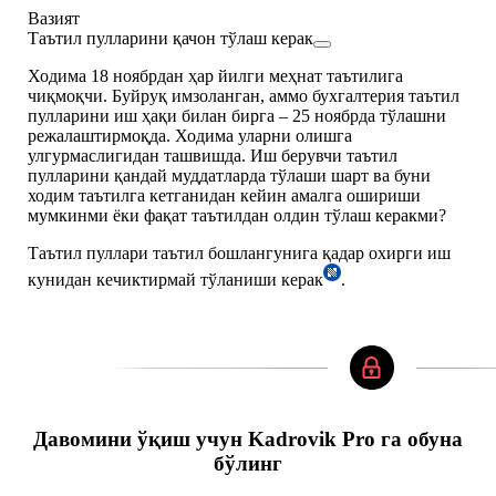
Вазият
Таътил пулларини қачон тўлаш керак
Ходима 18 ноябрдан ҳар йилги меҳнат таътилига
чиқмоқчи. Буйруқ имзоланган, аммо бухгалтерия таътил
пулларини иш ҳақи билан бирга – 25 ноябрда тўлашни
режалаштирмоқда. Ходима уларни олишга
улгурмаслигидан ташвишда. Иш берувчи таътил
пулларини қандай муддатларда тўлаши шарт ва буни
ходим таътилга кетганидан кейин амалга ошириши
мумкинми ёки фақат таътилдан олдин тўлаш керакми?
Таътил пуллари таътил бошлангунига қадар охирги иш
кунидан кечиктирмай тўланиши керак
.
Давомини ўқиш учун Kadrovik Pro га обуна
бўлинг