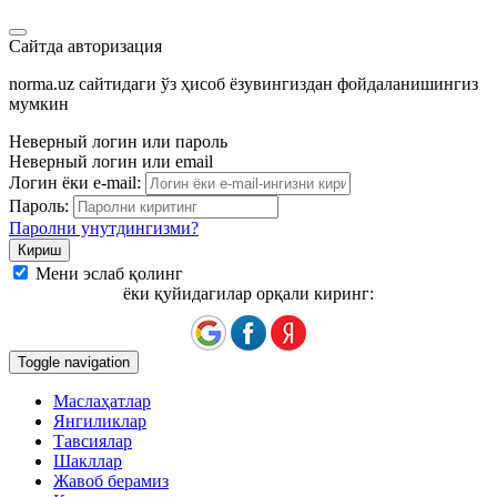
Сайтда авторизация
norma.uz сайтидаги ўз ҳисоб ёзувингиздан фойдаланишингиз
мумкин
Неверный логин или пароль
Неверный логин или email
Логин ёки e-mail:
Пароль:
Паролни унутдингизми?
Мени эслаб қолинг
ёки қуйидагилар орқали киринг:
Toggle navigation
Маслаҳатлар
Янгиликлар
Тавсиялар
Шакллар
Жавоб берамиз