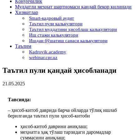
Қонунчилик
Муддатли меҳнат шартномаси қандай бекор қилинади
Хизматлар
Smart-кадровый аудит
Таътил пули калькулятори
Таътил муддатини ҳисоблаш калькулятори
Иш стажи калькулятори
Ишдан бўшатиш санаси калькулятори
Таълим
Kadrovik.academy
webinar.cpr.uz
Таътил пули қандай ҳисобланади
21.05.2025
Тавсияда:
– ҳисоб-китоб даврида барча ойларда тўлиқ ишлаб
берилганда таътил пули ҳисоб-китоби
ҳисоб-китоб даврини аниқлаш;
меҳнатга ҳақ тўлаш тарзидаги даромадлар
суммасини аниқлаш;