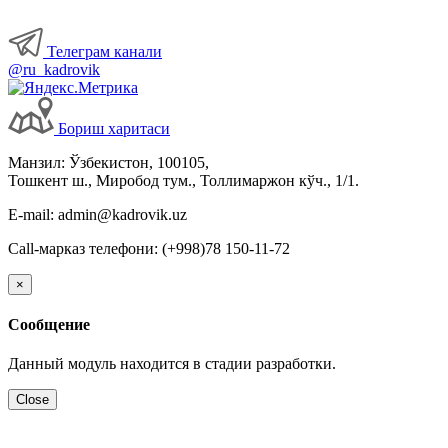
Телеграм канали
@ru_kadrovik
Бориш харитаси
Манзил: Ўзбекистон, 100105,
Тошкент ш., Миробод тум., Толлимаржон кўч., 1/1.
E-mail: admin@kadrovik.uz
Call-марказ телефони: (+998)78 150-11-72
×
Сообщение
Данный модуль находится в стадии разработки.
Close