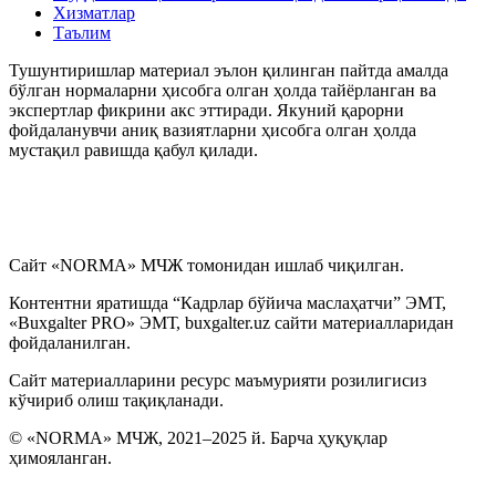
Хизматлар
Таълим
Тушунтиришлар материал эълон қилинган пайтда амалда
бўлган нормаларни ҳисобга олган ҳолда тайёрланган ва
экспертлар фикрини акс эттиради. Якуний қарорни
фойдаланувчи аниқ вазиятларни ҳисобга олган ҳолда
мустақил равишда қабул қилади.
Сайт «NORMA» МЧЖ томонидан ишлаб чиқилган.
Контентни яратишда “Кадрлар бўйича маслаҳатчи” ЭМТ,
«Buxgalter PRO» ЭМТ, buxgalter.uz сайти материалларидан
фойдаланилган.
Сайт материалларини ресурс маъмурияти розилигисиз
кўчириб олиш тақиқланади.
© «NORMA» МЧЖ, 2021–2025 й. Барча ҳуқуқлар
ҳимояланган.