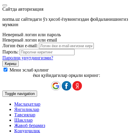
Сайтда авторизация
norma.uz сайтидаги ўз ҳисоб ёзувингиздан фойдаланишингиз
мумкин
Неверный логин или пароль
Неверный логин или email
Логин ёки e-mail:
Пароль:
Паролни унутдингизми?
Мени эслаб қолинг
ёки қуйидагилар орқали киринг:
Toggle navigation
Маслаҳатлар
Янгиликлар
Тавсиялар
Шакллар
Жавоб берамиз
Қонунчилик