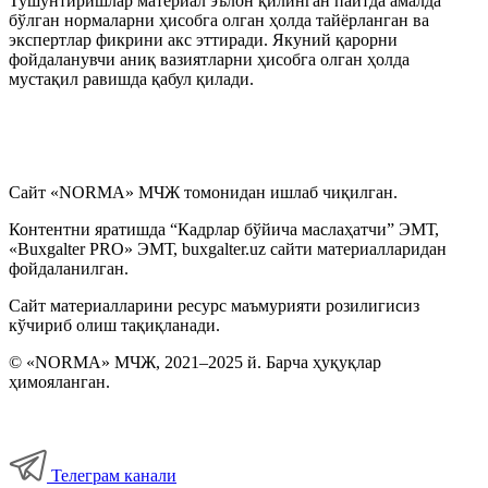
Тушунтиришлар материал эълон қилинган пайтда амалда
бўлган нормаларни ҳисобга олган ҳолда тайёрланган ва
экспертлар фикрини акс эттиради. Якуний қарорни
фойдаланувчи аниқ вазиятларни ҳисобга олган ҳолда
мустақил равишда қабул қилади.
Сайт «NORMA» МЧЖ томонидан ишлаб чиқилган.
Контентни яратишда “Кадрлар бўйича маслаҳатчи” ЭМТ,
«Buxgalter PRO» ЭМТ, buxgalter.uz сайти материалларидан
фойдаланилган.
Сайт материалларини ресурс маъмурияти розилигисиз
кўчириб олиш тақиқланади.
© «NORMA» МЧЖ, 2021–2025 й. Барча ҳуқуқлар
ҳимояланган.
Телеграм канали