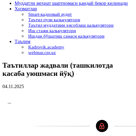
Муддатли меҳнат шартномаси қандай бекор қилинади
Хизматлар
Smart-кадровый аудит
Таътил пули калькулятори
Таътил муддатини ҳисоблаш калькулятори
Иш стажи калькулятори
Ишдан бўшатиш санаси калькулятори
Таълим
Kadrovik.academy
webinar.cpr.uz
Таътиллар жадвали (ташкилотда
касаба уюшмаси йўқ)
04.11.2025
...