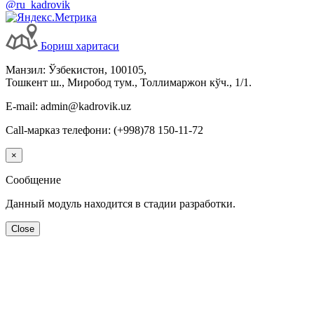
@ru_kadrovik
Бориш харитаси
Манзил: Ўзбекистон, 100105,
Тошкент ш., Миробод тум., Толлимаржон кўч., 1/1.
E-mail: admin@kadrovik.uz
Call-марказ телефони: (+998)78 150-11-72
×
Сообщение
Данный модуль находится в стадии разработки.
Close