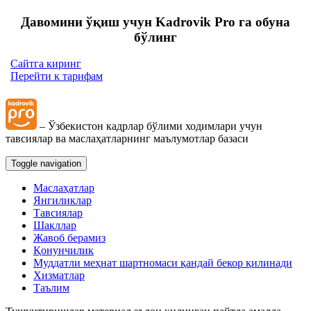
Давомини ўқиш учун Kadrovik Pro га обуна
бўлинг
Сайтга киринг
Перейти к тарифам
– Ўзбекистон кадрлар бўлими ходимлари учун
тавсиялар ва маслаҳатларнинг маълумотлар базаси
Toggle navigation
Маслаҳатлар
Янгиликлар
Тавсиялар
Шакллар
Жавоб берамиз
Қонунчилик
Муддатли меҳнат шартномаси қандай бекор қилинади
Хизматлар
Таълим